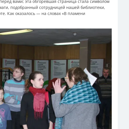
 перед вами; эта обгоревшая страница стала символом
умаги, подобранный сотрудницей нашей библиотеки,
е. Как оказалось — на словах «В пламени