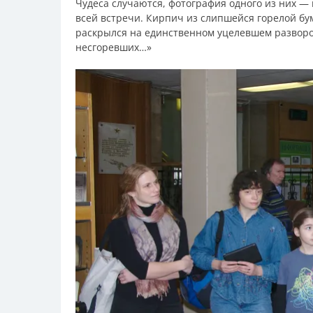
Чудеса случаются, фотография одного из них —
всей встречи. Кирпич из слипшейся горелой б
раскрылся на единственном уцелевшем разворот
несгоревших…»