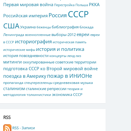
Первая мировая война
РККА
Перестройка
Польша
СССР
Россия
Российская империя
США
Украина
библиография
блокада
беженцы
евреи
выборы-2012
Ленинграда
военнопленные
евреи
историография
в СССР
историческая память
история и политика
исторические мифы
история повседневности
концерты
ленд-лиз
митинги
оккупированные советские территории
подготовка СССР ко Второй мировой войне
пожар в ИНИОНе
поездка в Америку
пропаганда
средневековая музыка
спецпереселенцы
сталинизм
сталинские репрессии
теория и
экономика СССР
методология толкинистики
RSS
RSS - Записи