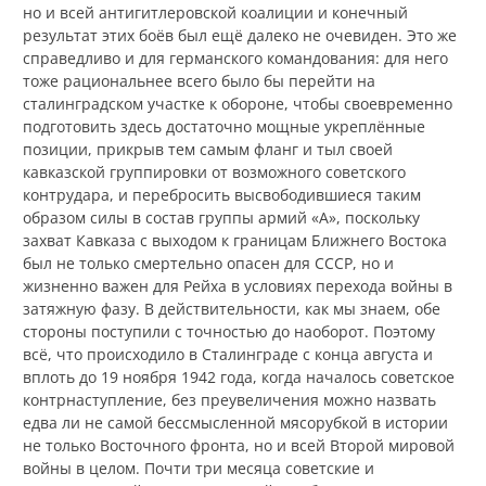
но и всей антигитлеровской коалиции и конечный
результат этих боёв был ещё далеко не очевиден. Это же
справедливо и для германского командования: для него
тоже рациональнее всего было бы перейти на
сталинградском участке к обороне, чтобы своевременно
подготовить здесь достаточно мощные укреплённые
позиции, прикрыв тем самым фланг и тыл своей
кавказской группировки от возможного советского
контрудара, и перебросить высвободившиеся таким
образом силы в состав группы армий «А», поскольку
захват Кавказа с выходом к границам Ближнего Востока
был не только смертельно опасен для СССР, но и
жизненно важен для Рейха в условиях перехода войны в
затяжную фазу. В действительности, как мы знаем, обе
стороны поступили с точностью до наоборот. Поэтому
всё, что происходило в Сталинграде с конца августа и
вплоть до 19 ноября 1942 года, когда началось советское
контрнаступление, без преувеличения можно назвать
едва ли не самой бессмысленной мясорубкой в истории
не только Восточного фронта, но и всей Второй мировой
войны в целом. Почти три месяца советские и