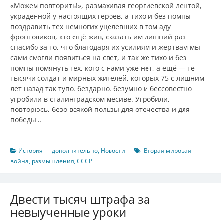
«Можем повторить!», размахивая георгиевской лентой,
украденной у настоящих героев, а тихо и без помпы
поздравить тех немногих уцелевших в том аду
фронтовиков, кто ещё жив, сказать им лишний раз
спасибо за то, что благодаря их усилиям и жертвам мы
сами смогли появиться на свет, и так же тихо и без
помпы помянуть тех, кого с нами уже нет, а ещё — те
тысячи солдат и мирных жителей, которых 75 с лишним
лет назад так тупо, бездарно, безумно и бессовестно
угробили в сталинградском месиве. Угробили,
повторюсь, безо всякой пользы для отечества и для
победы…
История — дополнительно
,
Новости
Вторая мировая
война
,
размышления
,
СССР
Двести тысяч штрафа за
невыученные уроки