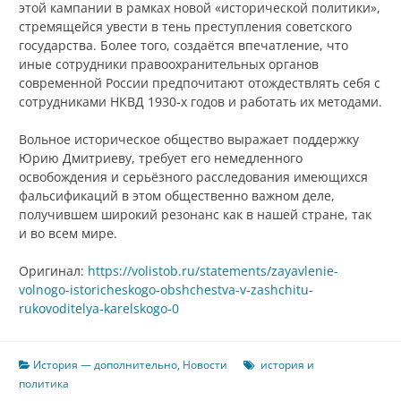
этой кампании в рамках новой «исторической политики»,
стремящейся увести в тень преступления советского
государства. Более того, создаётся впечатление, что
иные сотрудники правоохранительных органов
современной России предпочитают отождествлять себя с
сотрудниками НКВД 1930-х годов и работать их методами.
Вольное историческое общество выражает поддержку
Юрию Дмитриеву, требует его немедленного
освобождения и серьёзного расследования имеющихся
фальсификаций в этом общественно важном деле,
получившем широкий резонанс как в нашей стране, так
и во всем мире.
Оригинал:
https://volistob.ru/statements/zayavlenie-
volnogo-istoricheskogo-obshchestva-v-zashchitu-
rukovoditelya-karelskogo-0
История — дополнительно
,
Новости
история и
политика