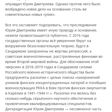
оправдал Юрия Дмитриева. Однако против него было
возбуждено новое дело на основании столь же
сомнительных новых «улик».
Все это заставляет подозревать, что преследование
Юрия Дмитриева имеет иную природу и основание,
нежели провозглашается публично. С 2016 года
государственные органы всё увереннее берут на
вооружение безосновательную теорию, будто в
Сандармохе захоронены не жертвы репрессий, а
советские военнопленные, расстрелянные финнами во
время Второй мировой войны. Для обоснования этой
«версии» в 2018–2019 годах в Сандармохе силами
Российского военно-исторического общества были
предприняты раскопки с целью поиска «захоронений
узников финских концентрационных лагерей и погибших
военнослужащих РККА в боях против финских оккупантов
в Карелии в 1941–1944 гг.». Раскопки эти велись без
сколько-нибудь серьёзного научного обеспечения и
привлечения квалифицированных специалистов.
Дискредитация Юрия Дмитриева — несомненно часть