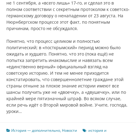
не 1 сентября, а «всего лишь» 17‑го, и сделал это в
полном соответствии с секретным протоколом к советско-
германскому договору о ненападении от 23 августа. На
Нюрнбергском процессе этот факт, по понятным
причинам, просто не обсуждался.
Понятно, что процесс целиком и полностью
политический; в «посткрымский» период можно было
ожидать и худшего. Понятно, что это (пока ещё) не
попытка запретить инакомыслие и навязать всем
«единственно верный» официальный взгляд на
советскую историю. И тем не менее приходится
констатировать, что совершеннолетние граждане этой
страны отныне за плохое знание истории имеют все
шансы получить уже не «двоечку», а «двушечку», или по
крайней мере пятизначный штраф. Во всяком случае,
если речь идёт о Второй мировой войне. Учите, господа,
уроки…
История — дополнительно
,
Новости
история и