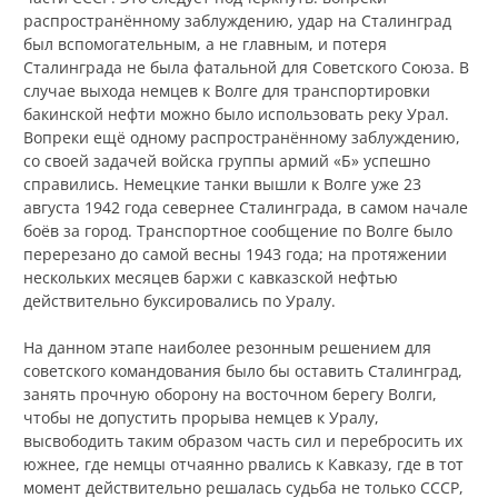
распространённому заблуждению, удар на Сталинград
был вспомогательным, а не главным, и потеря
Сталинграда не была фатальной для Советского Союза. В
случае выхода немцев к Волге для транспортировки
бакинской нефти можно было использовать реку Урал.
Вопреки ещё одному распространённому заблуждению,
со своей задачей войска группы армий «Б» успешно
справились. Немецкие танки вышли к Волге уже 23
августа 1942 года севернее Сталинграда, в самом начале
боёв за город. Транспортное сообщение по Волге было
перерезано до самой весны 1943 года; на протяжении
нескольких месяцев баржи с кавказской нефтью
действительно буксировались по Уралу.
На данном этапе наиболее резонным решением для
советского командования было бы оставить Сталинград,
занять прочную оборону на восточном берегу Волги,
чтобы не допустить прорыва немцев к Уралу,
высвободить таким образом часть сил и перебросить их
южнее, где немцы отчаянно рвались к Кавказу, где в тот
момент действительно решалась судьба не только СССР,