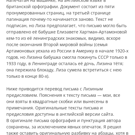
напечатан на машинке, на английском языке в
британской орфографии. Документ состоит из пяти
пронумерованных страниц, на третьей странице
пагинация почему-то начинается заново. Текст не
подписан, но Лиза предполагает, что письмо могло быть
отправлено её бабушке Елизавете Хартман-Артамоновой
кем-то из её ленинградских знакомых, видимо, вскоре
после окончания Второй мировой войны (семья
Артамоновых уехала из России в Америку в начале 1920‑х
годов, но Лизина бабушка смогла покинуть СССР только в
1933 году, в Ленинграде осталась её дочь, Лизина тётя;
она пережила блокаду, Лиза сумела встретиться с нею
только в конце 80‑х).
Ниже приводится перевод письма с Лизиным
предисловием. Пояснения к тексту письма — мои, все
они взяты в квадратные скобки или вынесены в
примечания. Оригинальные тексты письма и
предисловия доступны в английской версии сайта.
В оригинале письма орфография и пунктуация автора
сохранены, за исключением явных опечаток. Я решил
также оставить оригинальную разбивку на абзацы, хотя в