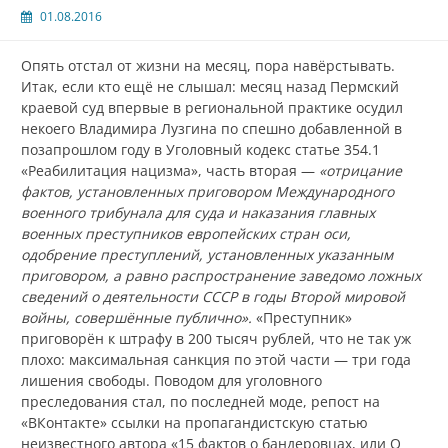
01.08.2016
Опять отстал от жизни на месяц, пора навёрстывать.
Итак, если кто ещё не слышал: месяц назад Пермский
краевой суд впервые в региональной практике осудил
некоего Владимира Лузгина по спешно добавленной в
позапрошлом году в Уголовный кодекс статье 354.1
«Реабилитация нацизма», часть вторая —
«о
трицание
фактов, установленных приговором Международного
военного трибунала для суда и наказания главных
военных преступников европейских стран оси,
одобрение преступлений, установленных указанным
приговором, а равно распространение заведомо ложных
сведений о деятельности СССР в годы Второй мировой
войны, совершённые
публично
».
«Преступник»
приговорён к штрафу в 200 тысяч рублей, что не так уж
плохо: максимальная санкция по этой части — три года
лишения свободы. Поводом для уголовного
преследования стал, по последней моде, репост на
«ВКонтакте» ссылки на пропагандистскую статью
неизвестного автора «15 фактов о бандеровцах, или О