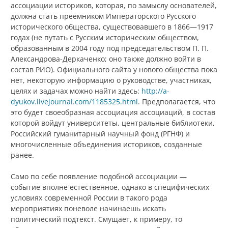
ассоциации историков, которая, по замыслу основателей,
должна стать преемником Императорского Русского
исторического общества, существовавшего в 1866—1917
годах (не путать с Русским историческим обществом,
образованным в 2004 году под председательством П. П.
Александрова-Деркаченко; оно также должно войти в
состав РИО). Официального сайта у нового общества пока
нет, некоторую информацию о руководстве, участниках,
целях и задачах можно найти здесь:
http://a-
dyukov.livejournal.com/1185325.html
. Предполагается, что
это будет своеобразная ассоциация ассоциаций, в состав
которой войдут университеты, центральные библиотеки,
Российский гуманитарный научный фонд (РГНФ) и
многочисленные объединения историков, созданные
ранее.
Само по себе появление подобной ассоциации —
событие вполне естественное, однако в специфических
условиях современной России в такого рода
мероприятиях поневоле начинаешь искать
политический подтекст. Смущает, к примеру, то