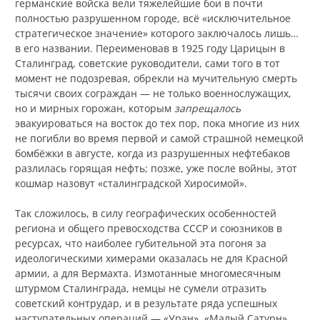
германские войска вели тяжелейшие бои в почти
полностью разрушенном городе, всё «исключительное
стратегическое значение» которого заключалось лишь…
в его названии. Переименовав в 1925 году Царицын в
Сталинград, советские руководители, сами того в тот
момент не подозревая, обрекли на мучительную смерть
тысячи своих сограждан — не только военнослужащих,
но и мирных горожан, которым
запрещалось
эвакуироваться на восток до тех пор, пока многие из них
не погибли во время первой и самой страшной немецкой
бомбёжки в августе, когда из разрушенных нефтебаков
разлилась горящая нефть; позже, уже после войны, этот
кошмар назовут «сталинградской Хиросимой».
Так сложилось, в силу географических особенностей
региона и общего превосходства СССР и союзников в
ресурсах, что наиболее губительной эта погоня за
идеологическими химерами оказалась не для Красной
армии, а для Вермахта. Измотанные многомесячным
штурмом Сталинграда, немцы не сумели отразить
советский контрудар, и в результате ряда успешных
наступательных операций — «Уран», «Малый Сатурн»,