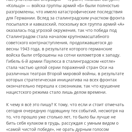
«Кольцо» — войска группы армий «Б» были полностью
разгромлены, что имело катастрофические последствия
для Германии. Вслед за сталинградским участком фронта
посыпался и кавказский, поскольку вся группа армий «А»
оказалась под угрозой окружения, так что победа под
Сталинградом стала началом крупномасштабного
советского контрнаступления, продолжавшегося до
весны 1943 года, в результате которого германские
войска были отброшены на сотни километров к западу.
Гибель 6‑й армии Паулюса в сталинградском «котле»
стала частью целой серии поражений стран Оси на
различных театрах Второй мировой войны, в результате
которых стратегическая инициатива на всех фронтах
окончательно перешла к союзникам, так что крушение
нацистского режима стало лишь делом времени.
К чему я всё это пишу? К тому, что если и стоит отмечать
сегодня очередную годовщину тех событий, несмотря на
то, что прошло уже столько лет, то было бы лучше не
бить себя кулаком в грудь, рассуждая с умным видом о
«самой чистой победе», не орать дурным голосом