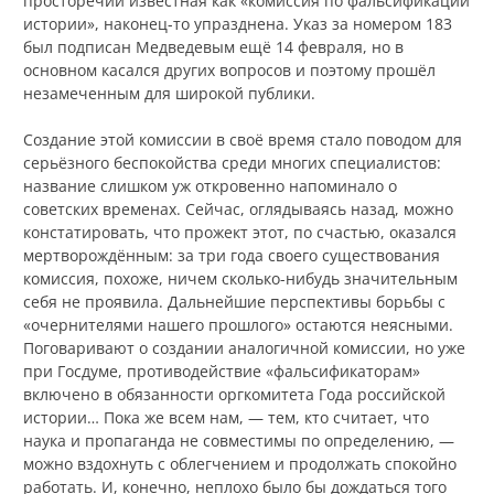
просторечии известная как «комиссия по фальсификации
истории», наконец-то упразднена. Указ за номером 183
был подписан Медведевым ещё 14 февраля, но в
основном касался других вопросов и поэтому прошёл
незамеченным для широкой публики.
Создание этой комиссии в своё время стало поводом для
серьёзного беспокойства среди многих специалистов:
название слишком уж откровенно напоминало о
советских временах. Сейчас, оглядываясь назад, можно
констатировать, что прожект этот, по счастью, оказался
мертворождённым: за три года своего существования
комиссия, похоже, ничем сколько-нибудь значительным
себя не проявила. Дальнейшие перспективы борьбы с
«очернителями нашего прошлого» остаются неясными.
Поговаривают о создании аналогичной комиссии, но уже
при Госдуме, противодействие «фальсификаторам»
включено в обязанности оргкомитета Года российской
истории… Пока же всем нам, — тем, кто считает, что
наука и пропаганда не совместимы по определению, —
можно вздохнуть с облегчением и продолжать спокойно
работать. И, конечно, неплохо было бы дождаться того