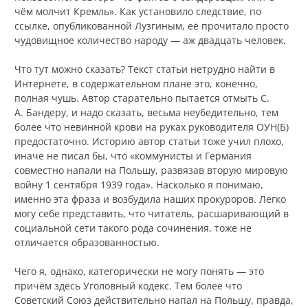
чём молчит Кремль». Как установило следствие, по
ссылке, опубликованной Лузгиным, её прочитало просто
чудовищное количество народу — аж двадцать человек.
Что тут можно сказать? Текст статьи нетрудно найти в
Интернете, в содержательном плане это, конечно,
полная чушь. Автор старательно пытается отмыть С.
А. Бандеру, и надо сказать, весьма неубедительно, тем
более что невинной крови на руках руководителя ОУН(Б)
предостаточно. Историю автор статьи тоже учил плохо,
иначе не писал бы, что «коммунисты и Германия
совместно напали на Польшу, развязав вторую мировую
войну 1 сентября 1939 года». Насколько я понимаю,
именно эта фраза и возбудила наших прокуроров. Легко
могу себе представить, что читатель, расшаривающий в
социальной сети такого рода сочинения, тоже не
отличается образованностью.
Чего я, однако, категорически не могу понять — это
причём здесь Уголовный кодекс. Тем более что
Советский Союз действительно напал на Польшу, правда,