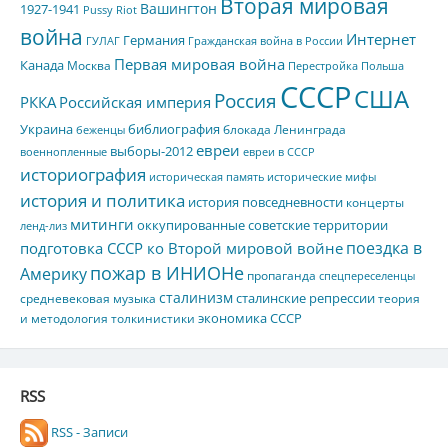
Вторая мировая
Вашингтон
1927-1941
Pussy Riot
война
Интернет
Германия
ГУЛАГ
Гражданская война в России
Первая мировая война
Канада
Москва
Перестройка
Польша
СССР
США
Россия
РККА
Российская империя
Украина
библиография
блокада Ленинграда
беженцы
евреи
выборы-2012
военнопленные
евреи в СССР
историография
историческая память
исторические мифы
история и политика
история повседневности
концерты
митинги
оккупированные советские территории
ленд-лиз
поездка в
подготовка СССР ко Второй мировой войне
пожар в ИНИОНе
Америку
пропаганда
спецпереселенцы
сталинизм
сталинские репрессии
средневековая музыка
теория
экономика СССР
и методология толкинистики
RSS
RSS - Записи