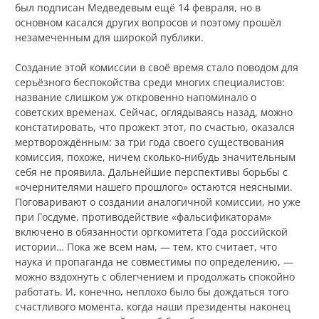
был подписан Медведевым ещё 14 февраля, но в
основном касался других вопросов и поэтому прошёл
незамеченным для широкой публики.
Создание этой комиссии в своё время стало поводом для
серьёзного беспокойства среди многих специалистов:
название слишком уж откровенно напоминало о
советских временах. Сейчас, оглядываясь назад, можно
констатировать, что прожект этот, по счастью, оказался
мертворождённым: за три года своего существования
комиссия, похоже, ничем сколько-нибудь значительным
себя не проявила. Дальнейшие перспективы борьбы с
«очернителями нашего прошлого» остаются неясными.
Поговаривают о создании аналогичной комиссии, но уже
при Госдуме, противодействие «фальсификаторам»
включено в обязанности оргкомитета Года российской
истории… Пока же всем нам, — тем, кто считает, что
наука и пропаганда не совместимы по определению, —
можно вздохнуть с облегчением и продолжать спокойно
работать. И, конечно, неплохо было бы дождаться того
счастливого момента, когда наши президенты наконец