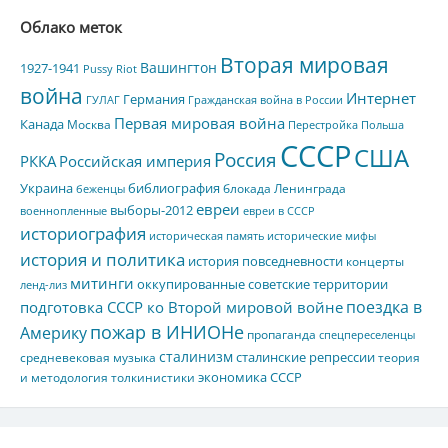
Облако меток
Вторая мировая
Вашингтон
1927-1941
Pussy Riot
война
Интернет
Германия
ГУЛАГ
Гражданская война в России
Первая мировая война
Канада
Москва
Перестройка
Польша
СССР
США
Россия
РККА
Российская империя
Украина
библиография
блокада Ленинграда
беженцы
евреи
выборы-2012
военнопленные
евреи в СССР
историография
историческая память
исторические мифы
история и политика
история повседневности
концерты
митинги
оккупированные советские территории
ленд-лиз
поездка в
подготовка СССР ко Второй мировой войне
пожар в ИНИОНе
Америку
пропаганда
спецпереселенцы
сталинизм
сталинские репрессии
средневековая музыка
теория
экономика СССР
и методология толкинистики