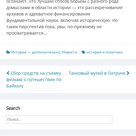
осознают, что лучший способ борьбы с разного рода
домыслами в области истории — это рассекречивание
архивов и адекватное финансирование
фундаментальной науки, включая историческую. Но
таких перспектив пока, увы, по-прежнему не
просматривается…
История — дополнительно
,
Новости
история и политика
Навигация
Сбор средств на съёмку
Танковый музей в Латруне
фильма о путешествии по
по
Байкалу
записям
Search