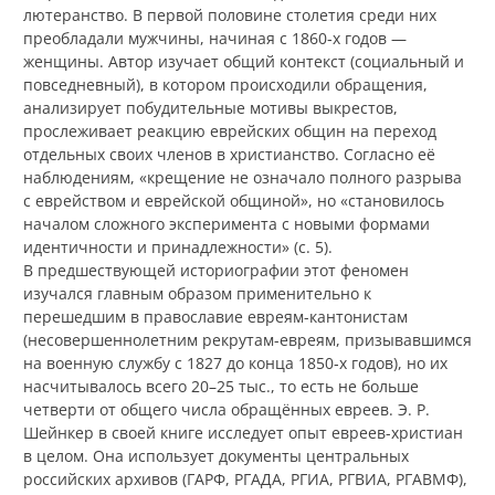
лютеранство. В первой половине столетия среди них
преобладали мужчины, начиная с 1860‑х годов —
женщины. Автор изучает общий контекст (социальный и
повседневный), в котором происходили обращения,
анализирует побудительные мотивы выкрестов,
прослеживает реакцию еврейских общин на переход
отдельных своих членов в христианство. Согласно её
наблюдениям, «крещение не означало полного разрыва
с еврейством и еврейской общиной», но «становилось
началом сложного эксперимента с новыми формами
идентичности и принадлежности» (с. 5).
В предшествующей историографии этот феномен
изучался главным образом применительно к
перешедшим в православие евреям-кантонистам
(несовершеннолетним рекрутам-евреям, призывавшимся
на военную службу с 1827 до конца 1850‑х годов), но их
насчитывалось всего 20–25 тыс., то есть не больше
четверти от общего числа обращённых евреев. Э. Р.
Шейнкер в своей книге исследует опыт евреев-христиан
в целом. Она использует документы центральных
российских архивов (ГАРФ, РГАДА, РГИА, РГВИА, РГАВМФ),