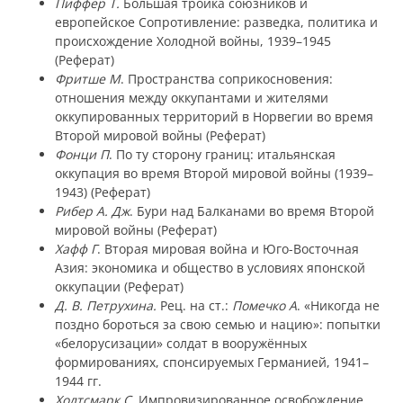
Пиффер Т.
Большая тройка союзников и
европейское Сопротивление: разведка, политика и
происхождение Холодной войны, 1939–1945
(Реферат)
Фритше М
. Пространства соприкосновения:
отношения между оккупантами и жителями
оккупированных территорий в Норвегии во время
Второй мировой войны (Реферат)
Фонци П
. По ту сторону границ: итальянская
оккупация во время Второй мировой войны (1939–
1943) (Реферат)
Рибер А. Дж
. Бури над Балканами во время Второй
мировой войны (Реферат)
Хафф Г
. Вторая мировая война и Юго-Восточная
Азия: экономика и общество в условиях японской
оккупации (Реферат)
Д. В. Петрухина.
Рец. на ст.:
Помечко А
. «Никогда не
поздно бороться за свою семью и нацию»: попытки
«белорусизации» солдат в вооружённых
формированиях, спонсируемых Германией, 1941–
1944 гг.
Холтсмарк С
. Импровизированное освобождение,