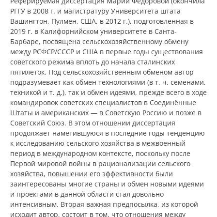
Реферируемая диссертация Марии Фёдоровой (окончила
РГГУ в 2008 г. и магистратуру Университета штата
Вашингтон, Пулмен, США, в 2012 г.), подготовленная в
2019 г. в Калифорнийском университете в Санта-
Барбаре, посвящена сельскохозяйственному обмену
между РСФСР/СССР и США в первые годы существования
советского режима вплоть до начала сталинских
пятилеток. Под сельскохозяйственным обменом автор
подразумевает как обмен технологиями (в т. ч. семенами,
техникой и т. д.), так и обмен идеями, прежде всего в ходе
командировок советских специалистов в Соединённые
Штаты и американских — в Советскую Россию и позже в
Советский Союз. В этом отношении диссертация
продолжает наметившуюся в последние годы тенденцию
к исследованию сельского хозяйства в межвоенный
период в международном контексте, поскольку после
Первой мировой войны в рационализации сельского
хозяйства, повышении его эффективности были
заинтересованы многие страны и обмен новыми идеями
и проектами в данной области стал довольно
интенсивным. Вторая важная предпосылка, из которой
исходит автор, состоит в том, что отношения между