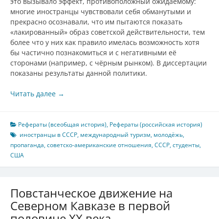
это вызывало эффект, противоположный ожидаемому:
многие иностранцы чувствовали себя обманутыми и
прекрасно осознавали, что им пытаются показать
«лакированный» образ советской действительности, тем
более что у них как правило имелась возможность хотя
бы частично познакомиться и с негативными её
сторонами (например, с чёрным рынком). В диссертации
показаны результаты данной политики.
Читать далее
→
Рефераты (всеобщая история)
,
Рефераты (российская история)
иностранцы в СССР
,
международный туризм
,
молодёжь
,
пропаганда
,
советско-американские отношения
,
СССР
,
студенты
,
США
Повстанческое движение на
Северном Кавказе в первой
половине XX века