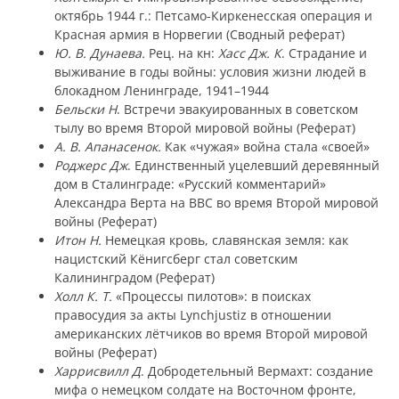
октябрь 1944 г.: Петсамо-Киркенесская операция и
Красная армия в Норвегии (Сводный реферат)
Ю. В. Дунаева.
Рец. на кн:
Хасс Дж. К
. Страдание и
выживание в годы войны: условия жизни людей в
блокадном Ленинграде, 1941–1944
Бельски Н
. Встречи эвакуированных в советском
тылу во время Второй мировой войны (Реферат)
А. В. Апанасенок.
Как «чужая» война стала «своей»
Роджерс Дж
. Единственный уцелевший деревянный
дом в Сталинграде: «Русский комментарий»
Александра Верта на BBC во время Второй мировой
войны (Реферат)
Итон Н.
Немецкая кровь, славянская земля: как
нацистский Кёнигсберг стал советским
Калининградом (Реферат)
Холл К. Т.
«Процессы пилотов»: в поисках
правосудия за акты Lynchjustiz в отношении
американских лётчиков во время Второй мировой
войны (Реферат)
Харрисвилл Д
. Добродетельный Вермахт: создание
мифа о немецком солдате на Восточном фронте,