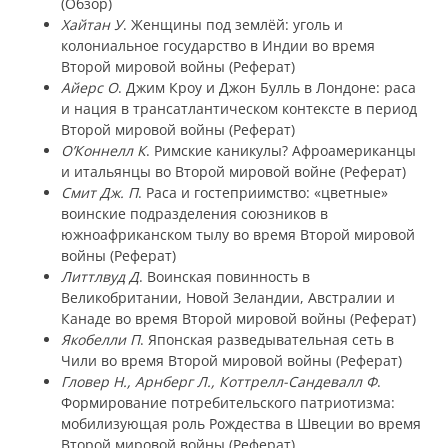
(Обзор)
Хайтан У
. Женщины под землёй: уголь и
колониальное государство в Индии во время
Второй мировой войны (Реферат)
Айерс О
. Джим Кроу и Джон Булль в Лондоне: раса
и нация в трансатлантическом контексте в период
Второй мировой войны (Реферат)
О’Коннелл К
. Римские каникулы? Афроамериканцы
и итальянцы во Второй мировой войне (Реферат)
Смит Дж. П
. Раса и гостеприимство: «цветные»
воинские подразделения союзников в
южноафриканском тылу во время Второй мировой
войны (Реферат)
Литтлвуд Д
. Воинская повинность в
Великобритании, Новой Зеландии, Австралии и
Канаде во время Второй мировой войны (Реферат)
Якобелли П
. Японская разведывательная сеть в
Чили во время Второй мировой войны (Реферат)
Гловер Н., Арнберг Л., Коттрелл-Сандевалл Ф
.
Формирование потребительского патриотизма:
мобилизующая роль Рождества в Швеции во время
Второй мировой войны (Реферат)