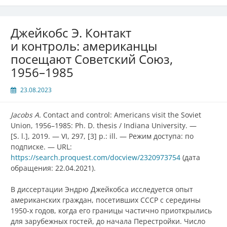
Джейкобс Э. Контакт
и контроль: американцы
посещают Советский Союз,
1956–1985
23.08.2023
Jacobs A.
Contact and
c
ontrol: Americans
v
isit the Soviet
Union, 1956–1985: Ph. D. thesis / Indiana University.
—
[S. l.]
, 2019.
—
VI, 297, [3] p.: ill.
—
Режим доступа: по
подписке. — URL:
https://search.proquest.com/docview/2320973754
(дата
обращения: 22.04.2021).
В диссертации Эндрю Джейкобса исследуется опыт
американских граждан, посетивших СССР с середины
1950‑х годов, когда его границы частично приоткрылись
для зарубежных гостей, до начала Перестройки. Число