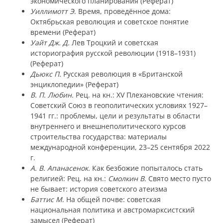
экономического планирования (Реферат)
Уиллимотт Э
. Время, проведённое дома:
Октябрьская революция и советское понятие
времени (Реферат)
Уайт Дж. Д.
Лев Троцкий и советская
историография русской революции (1918–1931)
(Реферат)
Дьюкс П.
Русская революция в «Британской
энциклопедии» (Реферат)
В. П. Любин.
Рец. на кн.: XV Плехановские чтения:
Советский Союз в геополитических условиях 1927–
1941 гг.: проблемы, цели и результаты в области
внутреннего и внешнеполитического курсов
строительства государства: материалы
международной конференции, 23–25 сентября 2022
г.
А. В. Апанасенок.
Как безбожие попыталось стать
религией: Рец. на кн.:
Смолкин В.
Свято место пусто
не бывает: история советского атеизма
Баттис М
. На общей почве: советская
национальная политика и австромарксистский
замысел (Реферат)