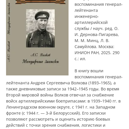
воспоминания генерал-
лейтенанта
инженерно-
артиллерийской
службы / науч. ред. О.
И. Дернова-Пигарева,
М. М. Минц, Л. В.
Самуйлова. Москва:
ИНИОН РАН, 2025. 290
с.: ил.
В книгу вошли
воспоминания генерал-
лейтенанта Андрея Сергеевича Волкова (1893–1965), а
также дневниковые записи за 1942–1945 годы. Во время
Второй мировой войны Волков отвечал за снабжение
войск артиллерийскими боеприпасами: в 1939–1940 гг. в
Ленинградском военном округе, с 1941 г. на Западном
фронте (с 1944 г. — 3‑й Белорусский). Его записки
позволяют рассмотреть и оценить историю боевых
действий с точки зрения снабжения, логистики и