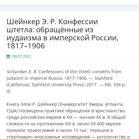
Шейнкер Э. Р. Конфессии
штетла: обращённые из
иудаизма в имперской России,
1817–1906
09.07.2021
Schainker E. R.
Confessions of the shtetl: converts from
Judaism in imperial Russia, 1817–1906. — Stanford
(California): Stanford University Press, 2017. — XVI, 339 p.:
ill.
Книга Элли Р. Шейнкер (Университет Эмори, Атланта,
США) посвящена практике обращения в христианство
среди российских евреев в XIX — начале XX в. В общей
сложности на протяжении XIX в. около 69 400 евреев
приняли православие и около 15 тыс. перешли в
«терпимые» инославные исповедания — католичество и