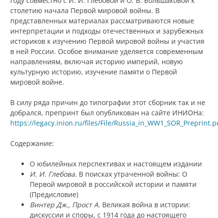
году совместно с И. И. Глебовой и О. В. Большаковой к
столетию начала Первой мировой войны. В
представленных материалах рассматриваются новые
интерпретации и подходы отечественных и зарубежных
историков к изучению Первой мировой войны и участия
в ней России. Особое внимание уделяется современным
направлениям, включая историю империй, новую
культурную историю, изучение памяти о Первой
мировой войне.
В силу ряда причин до типографии этот сборник так и не
добрался, препринт был опубликован на сайте ИНИОНа:
https://legacy.inion.ru/files/File/Russia_in_WW1_SOR_Preprint.p
Содержание:
О юбилейных перспективах и настоящем издании
И. И. Глебова.
В поисках утраченной войны: О
Первой мировой в российской истории и памяти
(Предисловие)
Винтер Дж., Прост А.
Великая война в истории:
дискуссии и споры, с 1914 года до настоящего