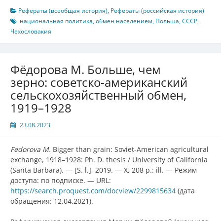
Рефераты (всеобщая история)
,
Рефераты (российская история)
национальная политика
,
обмен населением
,
Польша
,
СССР
,
Чехословакия
Фёдорова М. Больше, чем
зерно: советско-американский
сельскохозяйственный обмен,
1919–1928
23.08.2023
Fedorova M.
Bigger than grain: Soviet-American agricultural
exchange, 1918
–
1928:
Ph. D. thesis /
University of California
(
Santa Barbara
).
—
[S. l.], 2019.
—
X, 208 p.: ill.
—
Режим
доступа: по подписке.
—
URL:
https://search.proquest.com/docview/2299815634
(дата
обращения: 12.04.2021).