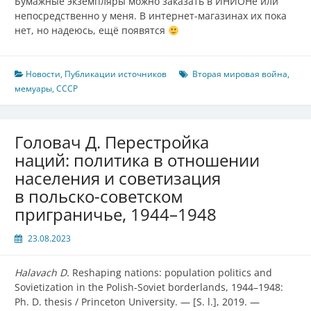
Бумажные экземпляры можно заказать в ИНИОНе или
непосредственно у меня. В интернет-магазинах их пока
нет, но надеюсь, ещё появятся
Новости
,
Публикации источников
Вторая мировая война
,
мемуары
,
СССР
Головач Д. Перестройка
наций: политика в отношении
населения и советизация
в польско-советском
приграничье, 1944–1948
23.08.2023
Halavach D.
Reshaping nations: population politics and
Sovietization in the Polish-Soviet borderlands, 1944
–
1948:
Ph. D. thesis /
Princeton University. — [S. l.], 2019. —