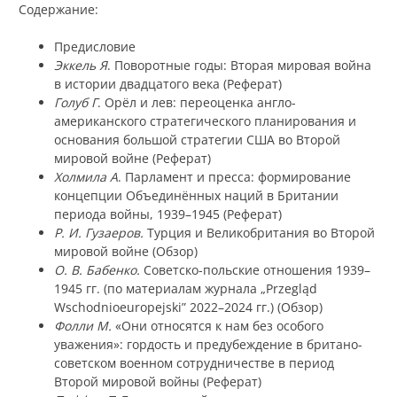
Содержание:
Предисловие
Эккель Я
. Поворотные годы: Вторая мировая война
в истории двадцатого века (Реферат)
Голуб Г
. Орёл и лев: переоценка англо-
американского стратегического планирования и
основания большой стратегии США во Второй
мировой войне (Реферат)
Холмила А
. Парламент и пресса: формирование
концепции Объединённых наций в Британии
периода войны, 1939–1945 (Реферат)
Р. И. Гузаеров.
Турция и Великобритания во Второй
мировой войне (Обзор)
О. В. Бабенко.
Советско-польские отношения 1939–
1945 гг. (по материалам журнала „Przegląd
Wschodnioeuropejski” 2022–2024 гг.) (Обзор)
Фолли М.
«Они относятся к нам без особого
уважения»: гордость и предубеждение в британо-
советском военном сотрудничестве в период
Второй мировой войны (Реферат)