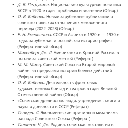
Д. В. Петрухина.
Национально-культурная политика
БССР в 1920‑е годы: проблемы и значение (Обзор)
О. В. Бабенко.
Новые зарубежные публикации о
советско-польских отношениях межвоенного
периода (2022–2023) (Обзор)
Е. Н. Емельянова.
СССР и Африка в 1920‑е — 1930‑е
годы: зарубежная и российская историография
(Реферативный обзор)
Микенберг Дж. Л.
Американки в Красной России: в
погоне за советской мечтой (Реферат)
М. М. Минц.
Советский Союз во Второй мировой
войне: за пределами истории боевых действий
(Реферативный обзор)
О. В. Бабенко.
Деятельность фронтовых
художественных бригад и театров в годы Великой
Отечественной войны (Обзор)
«Советская древность»: люди, учреждения, книги и
наука о древности в СССР (Реферат)
Сьвидер Л
. Экономические причины и механизмы
распада Советского Союза (Реферат)
Салливэн Ч. Дж
. Родина: советская ностальгия в