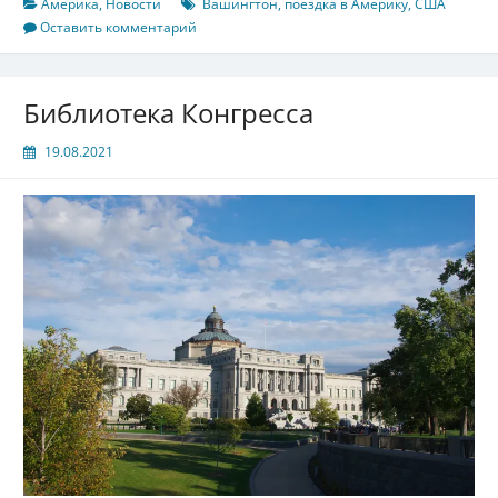
Америка
,
Новости
Вашингтон
,
поездка в Америку
,
США
Оставить комментарий
Библиотека Конгресса
19.08.2021