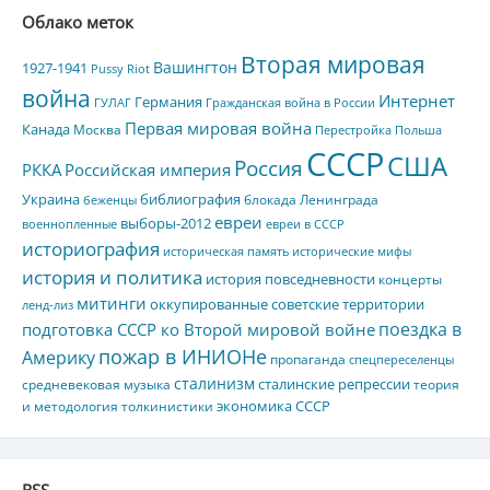
Облако меток
Вторая мировая
Вашингтон
1927-1941
Pussy Riot
война
Интернет
Германия
ГУЛАГ
Гражданская война в России
Первая мировая война
Канада
Москва
Перестройка
Польша
СССР
США
Россия
РККА
Российская империя
Украина
библиография
блокада Ленинграда
беженцы
евреи
выборы-2012
военнопленные
евреи в СССР
историография
историческая память
исторические мифы
история и политика
история повседневности
концерты
митинги
оккупированные советские территории
ленд-лиз
поездка в
подготовка СССР ко Второй мировой войне
пожар в ИНИОНе
Америку
пропаганда
спецпереселенцы
сталинизм
сталинские репрессии
средневековая музыка
теория
экономика СССР
и методология толкинистики