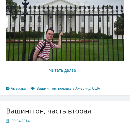
Читать далее
→
Америка
Вашингтон
,
поездка в Америку
,
США
Вашингтон, часть вторая
09.04.2014