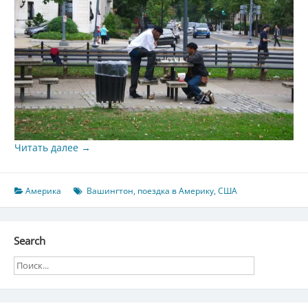
Читать далее
→
Америка
Вашингтон
,
поездка в Америку
,
США
Search