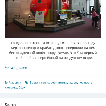
Гондола стратостата Breitling Orbiter 3. В 1999 году
Бертран Пикар и Брайан Джонс совершили на нём
беспосадочный полёт вокруг Земли. Это был первый
такой полёт, совершённый на воздушном шаре.
Читать далее
→
Америка
Вашингтон
,
космонавтика
,
музеи
,
поездка в
Америку
,
США
Search