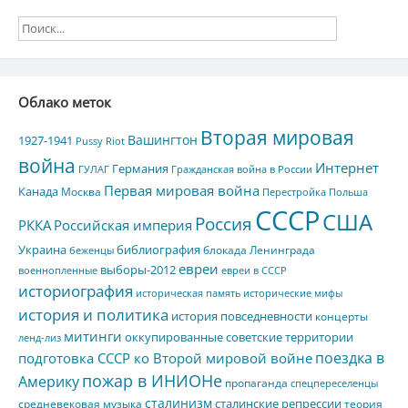
Облако меток
Вторая мировая
Вашингтон
1927-1941
Pussy Riot
война
Интернет
Германия
ГУЛАГ
Гражданская война в России
Первая мировая война
Канада
Москва
Перестройка
Польша
СССР
США
Россия
РККА
Российская империя
Украина
библиография
блокада Ленинграда
беженцы
евреи
выборы-2012
военнопленные
евреи в СССР
историография
историческая память
исторические мифы
история и политика
история повседневности
концерты
митинги
оккупированные советские территории
ленд-лиз
поездка в
подготовка СССР ко Второй мировой войне
пожар в ИНИОНе
Америку
пропаганда
спецпереселенцы
сталинизм
сталинские репрессии
средневековая музыка
теория