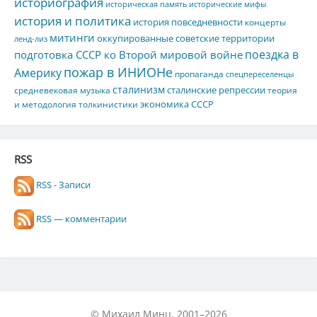
историография
историческая память
исторические мифы
история и политика
история повседневности
концерты
митинги
оккупированные советские территории
ленд-лиз
поездка в
подготовка СССР ко Второй мировой войне
пожар в ИНИОНе
Америку
пропаганда
спецпереселенцы
сталинизм
сталинские репрессии
средневековая музыка
теория
экономика СССР
и методология толкинистики
RSS
RSS - Записи
RSS — комментарии
© Михаил Минц, 2001–2026