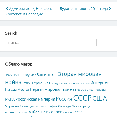
Навигация
Адмирал лорд Нельсон:
Будапешт, июнь 2011 года
Контекст и наследие
по
записям
Search
Облако меток
Вторая мировая
Вашингтон
1927-1941
Pussy Riot
война
Интернет
Германия
ГУЛАГ
Гражданская война в России
Первая мировая война
Канада
Москва
Перестройка
Польша
СССР
США
Россия
РККА
Российская империя
Украина
библиография
блокада Ленинграда
беженцы
евреи
выборы-2012
военнопленные
евреи в СССР