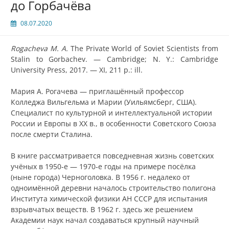
до Горбачёва
08.07.2020
Rogacheva
M. A.
The Private World of Soviet Scientists from
Stalin to Gorbachev.
—
Cambridge; N. Y.: Cambridge
University Press, 2017.
—
XI
, 211 p.:
ill.
Мария А. Рогачева — приглашённый профессор
Колледжа Вильгельма и Марии (Уильямсберг, США).
Специалист по культурной и интеллектуальной истории
России и Европы в XX в., в особенности Советского Союза
после смерти Сталина.
В книге рассматривается повседневная жизнь советских
учёных в 1950‑е — 1970‑е годы на примере посёлка
(ныне города) Черноголовка. В 1956 г. недалеко от
одноимённой деревни началось строительство полигона
Института химической физики АН СССР для испытания
взрывчатых веществ. В 1962 г. здесь же решением
Академии наук начал создаваться крупный научный