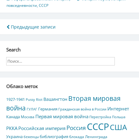
повседневности
,
СССР
Навигация
Предыдущие записи
по
записям
Search
Облако меток
Вторая мировая
Вашингтон
1927-1941
Pussy Riot
война
Интернет
Германия
ГУЛАГ
Гражданская война в России
Первая мировая война
Канада
Москва
Перестройка
Польша
СССР
США
Россия
РККА
Российская империя
Украина
библиография
блокада Ленинграда
беженцы