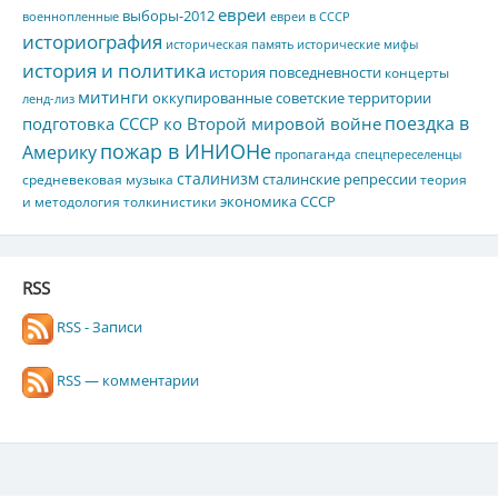
евреи
выборы-2012
военнопленные
евреи в СССР
историография
историческая память
исторические мифы
история и политика
история повседневности
концерты
митинги
оккупированные советские территории
ленд-лиз
поездка в
подготовка СССР ко Второй мировой войне
пожар в ИНИОНе
Америку
пропаганда
спецпереселенцы
сталинизм
сталинские репрессии
средневековая музыка
теория
экономика СССР
и методология толкинистики
RSS
RSS - Записи
RSS — комментарии