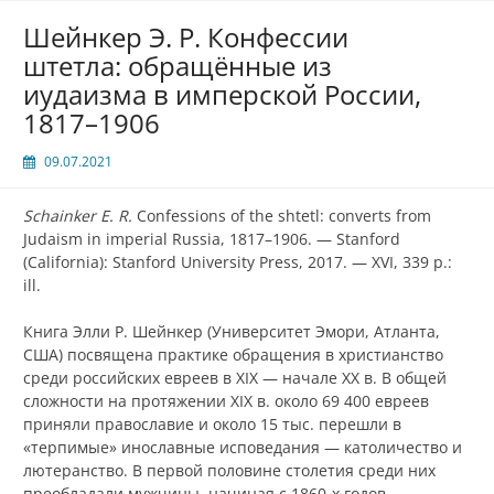
Шейнкер Э. Р. Конфессии
штетла: обращённые из
иудаизма в имперской России,
1817–1906
09.07.2021
Schainker E. R.
Confessions of the shtetl: converts from
Judaism in imperial Russia, 1817–1906. — Stanford
(California): Stanford University Press, 2017. — XVI, 339 p.:
ill.
Книга Элли Р. Шейнкер (Университет Эмори, Атланта,
США) посвящена практике обращения в христианство
среди российских евреев в XIX — начале XX в. В общей
сложности на протяжении XIX в. около 69 400 евреев
приняли православие и около 15 тыс. перешли в
«терпимые» инославные исповедания — католичество и
лютеранство. В первой половине столетия среди них
преобладали мужчины, начиная с 1860‑х годов —