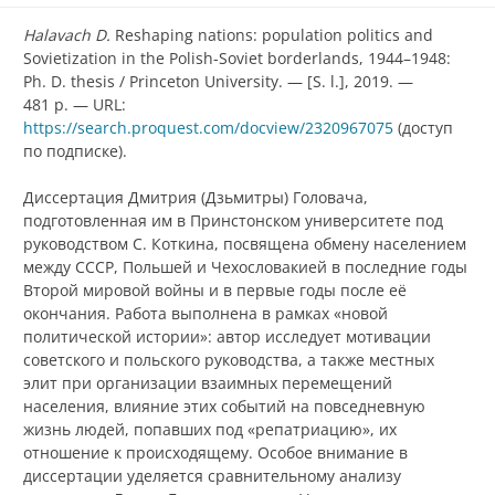
Halavach D.
Reshaping nations: population politics and
Sovietization in the Polish-Soviet borderlands, 1944
–
1948:
Ph. D. thesis /
Princeton University. — [S. l.], 2019. —
481 p. — URL:
https://search.proquest.com/docview/2320967075
(доступ
по подписке).
Диссертация Дмитрия (Дзьмитры) Головача,
подготовленная им в Принстонском университете под
руководством С. Коткина, посвящена обмену населением
между СССР, Польшей и Чехословакией в последние годы
Второй мировой войны и в первые годы после её
окончания. Работа выполнена в рамках «новой
политической истории»: автор исследует мотивации
советского и польского руководства, а также местных
элит при организации взаимных перемещений
населения, влияние этих событий на повседневную
жизнь людей, попавших под «репатриацию», их
отношение к происходящему. Особое внимание в
диссертации уделяется сравнительному анализу