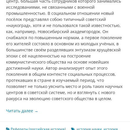
центр, бо́льшая часть сотрудников которого занимались
исследованиями, не связанными с военной
промышленностью. В социальном отношении новый
посёлок представлял собою типичный советский
«наукоград», хотя и не пользовался такой известностью,
как, например, Новосибирский академгородок. Он
снабжался по повышенным нормам, а первое поколение
его жителей состояло в основном из молодых учёных, в
большинстве своём разделявших энтузиазм хрущёвской
эпохи с её нацеленностью на построение
коммунистического общества на основе новейших
достижений науки. Автор анализирует опыт этого
поколения в общем контексте социальных процессов,
протекавших в стране в изучаемый период, что
позволяет не только уяснить место и роль таких научных
центров в советской системе, но и взглянуть с нового
ракурса на эволюцию советского общества в целом.
Читать далее
→
Рефераты (российская история)
история науки
,
история