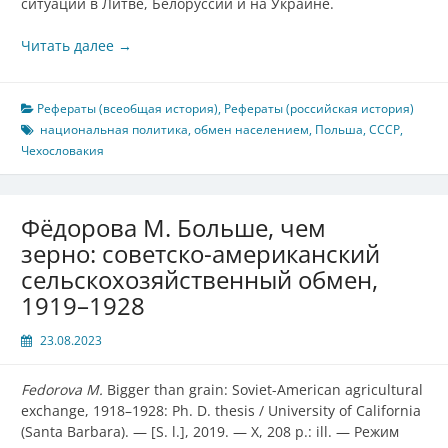
ситуации в Литве, Белоруссии и на Украине.
Читать далее
→
Рефераты (всеобщая история)
,
Рефераты (российская история)
национальная политика
,
обмен населением
,
Польша
,
СССР
,
Чехословакия
Фёдорова М. Больше, чем
зерно: советско-американский
сельскохозяйственный обмен,
1919–1928
23.08.2023
Fedorova M.
Bigger than grain: Soviet-American agricultural
exchange, 1918
–
1928:
Ph. D. thesis /
University of California
(
Santa Barbara
).
—
[S. l.], 2019.
—
X, 208 p.: ill.
—
Режим