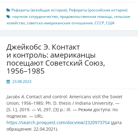
Рефераты (всеобщая история)
,
Рефераты (российская история)
научное сотрудничество
,
продовольственная помощь
,
сельское
хозяйство
,
советско-американские отношения
,
СССР
,
США
Джейкобс Э. Контакт
и контроль: американцы
посещают Советский Союз,
1956–1985
23.08.2023
Jacobs A.
Contact and
c
ontrol: Americans
v
isit the Soviet
Union, 1956–1985: Ph. D. thesis / Indiana University.
—
[S. l.]
, 2019.
—
VI, 297, [3] p.: ill.
—
Режим доступа: по
подписке. — URL:
https://search.proquest.com/docview/2320973754
(дата
обращения: 22.04.2021).