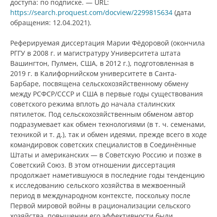
доступа: по подписке.
—
URL:
https://search.proquest.com/docview/2299815634
(дата
обращения: 12.04.2021).
Реферируемая диссертация Марии Фёдоровой (окончила
РГГУ в 2008 г. и магистратуру Университета штата
Вашингтон, Пулмен, США, в 2012 г.), подготовленная в
2019 г. в Калифорнийском университете в Санта-
Барбаре, посвящена сельскохозяйственному обмену
между РСФСР/СССР и США в первые годы существования
советского режима вплоть до начала сталинских
пятилеток. Под сельскохозяйственным обменом автор
подразумевает как обмен технологиями (в т. ч. семенами,
техникой и т. д.), так и обмен идеями, прежде всего в ходе
командировок советских специалистов в Соединённые
Штаты и американских — в Советскую Россию и позже в
Советский Союз. В этом отношении диссертация
продолжает наметившуюся в последние годы тенденцию
к исследованию сельского хозяйства в межвоенный
период в международном контексте, поскольку после
Первой мировой войны в рационализации сельского
хозяйства, повышении его эффективности были