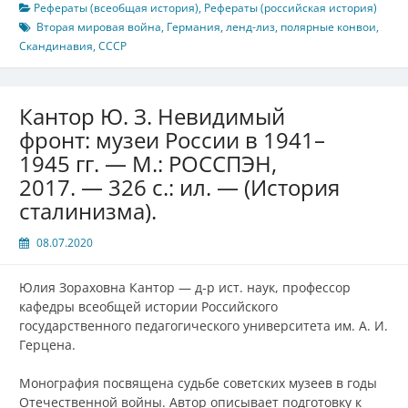
Рефераты (всеобщая история)
,
Рефераты (российская история)
Вторая мировая война
,
Германия
,
ленд-лиз
,
полярные конвои
,
Скандинавия
,
СССР
Кантор Ю. З. Невидимый
фронт: музеи России в 1941–
1945 гг. — М.: РОССПЭН,
2017. — 326 с.: ил. — (История
сталинизма).
08.07.2020
Юлия Зораховна Кантор — д‑р ист. наук, профессор
кафедры всеобщей истории Российского
государственного педагогического университета им. А. И.
Герцена.
Монография посвящена судьбе советских музеев в годы
Отечественной войны. Автор описывает подготовку к