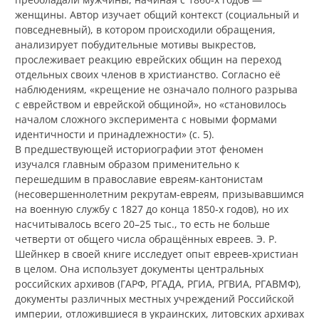
женщины. Автор изучает общий контекст (социальный и
повседневный), в котором происходили обращения,
анализирует побудительные мотивы выкрестов,
прослеживает реакцию еврейских общин на переход
отдельных своих членов в христианство. Согласно её
наблюдениям, «крещение не означало полного разрыва
с еврейством и еврейской общиной», но «становилось
началом сложного эксперимента с новыми формами
идентичности и принадлежности» (с. 5).
В предшествующей историографии этот феномен
изучался главным образом применительно к
перешедшим в православие евреям-кантонистам
(несовершеннолетним рекрутам-евреям, призывавшимся
на военную службу с 1827 до конца 1850‑х годов), но их
насчитывалось всего 20–25 тыс., то есть не больше
четверти от общего числа обращённых евреев. Э. Р.
Шейнкер в своей книге исследует опыт евреев-христиан
в целом. Она использует документы центральных
российских архивов (ГАРФ, РГАДА, РГИА, РГВИА, РГАВМФ),
документы различных местных учреждений Российской
империи, отложившиеся в украинских, литовских архивах