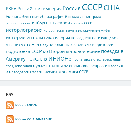
СССР
США
Россия
РККА
Российская империя
Украина
библиография
блокада Ленинграда
беженцы
евреи
выборы-2012
военнопленные
евреи в СССР
историография
историческая память
исторические мифы
история и политика
история повседневности
концерты
митинги
оккупированные советские территории
ленд-лиз
поездка в
подготовка СССР ко Второй мировой войне
пожар в ИНИОНе
Америку
пропаганда
спецпереселенцы
сталинизм
сталинские репрессии
средневековая музыка
теория
экономика СССР
и методология толкинистики
RSS
RSS - Записи
RSS — комментарии