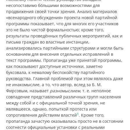
несопоставимо бо́льшими возможностями для
продвижения своей точки зрения. Анализ материалов
«всенародного обсуждения» проекта новой партийной
программы показывает, что для многих его участников
это не было чистой формальностью; кроме того,
результаты проведённых публичных мероприятий, как и
письма граждан во властные инстанции,
анализировались партийными структурами и могли быть
основанием для внесения отдельных исправлений в
текст программы. Пропаганда уже принятой программы,
как показывают доступные источники, заметно
буксовала, к немалому беспокойству партийного
руководства. Главной проблемой при этом являлось даже
не инакомыслие, а то, что автор, вслед за Б. М.
Фирсовым, называет
разномыслием
, т. е. неполное
совпадение представлений различных групп населения
между собой и с официальной точкой зрения, не
являвшееся, однако, попыткой протеста или
1
сопротивления действиям властей
. Кроме того,
пропаганда зачастую оказывалась просто не в состоянии
соотнести официальные установки с реальными