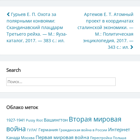
Навигация
Гурьев Е. П. Охота за
Артемов Е. Т. Атомный
полярными конвоями:
проект в координатах
по
Скандинавский плацдарм
сталинской экономики. —
записям
Третьего рейха. — М.: Яуза-
М.: Политическая
каталог, 2017. — 383 с.: ил.
энциклопедия, 2017. —
343 с.: ил.
Search
Облако меток
Вторая мировая
Вашингтон
1927-1941
Pussy Riot
война
Интернет
Германия
ГУЛАГ
Гражданская война в России
Первая мировая война
Канада
Москва
Перестройка
Польша