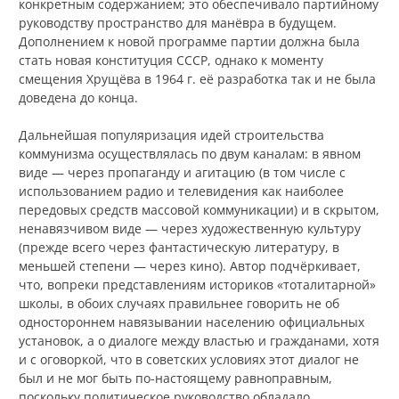
конкретным содержанием; это обеспечивало партийному
руководству пространство для манёвра в будущем.
Дополнением к новой программе партии должна была
стать новая конституция СССР, однако к моменту
смещения Хрущёва в 1964 г. её разработка так и не была
доведена до конца.
Дальнейшая популяризация идей строительства
коммунизма осуществлялась по двум каналам: в явном
виде — через пропаганду и агитацию (в том числе с
использованием радио и телевидения как наиболее
передовых средств массовой коммуникации) и в скрытом,
ненавязчивом виде — через художественную культуру
(прежде всего через фантастическую литературу, в
меньшей степени — через кино). Автор подчёркивает,
что, вопреки представлениям историков «тоталитарной»
школы, в обоих случаях правильнее говорить не об
одностороннем навязывании населению официальных
установок, а о диалоге между властью и гражданами, хотя
и с оговоркой, что в советских условиях этот диалог не
был и не мог быть по-настоящему равноправным,
поскольку политическое руководство обладало