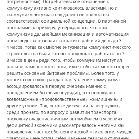
потребностям»). Потребительское отношение к
коммунизму активно критиковалось властями, но и
«коммунизм энтузиастов» далеко не полностью
соответствовал официальной концепции. В партийной
программе, к примеру, утверждалось, что при
коммунизме дальнейшая механизация и автоматизация
производства позволит сократить рабочий день до 3–
4 часов, тогда как многие энтузиасты коммунистического
строительства были готовы продолжать работать по 7–
8 часов в день ради того, чтобы коммунизм наступил
раньше намеченного срока, или чтобы как можно скорее
решить основные бытовые проблемы. Более того, у
многих советских граждан наступление коммунизма
ассоциировалось в первую очередь именно с
преодолением бытовых неурядиц, что порождало
всевозможные «продовольственные», «жилищные» и
другие утопии. Так, острые дискуссии развернулись,
среди прочего, по вопросу о развитии транспорта,
поскольку владение личным автомобилем в условиях
дефицитной экономики рассматривалось многими как
проявление частнособственнической психологии, чуждое
советским ценностям. Официальные тезисы о стирании