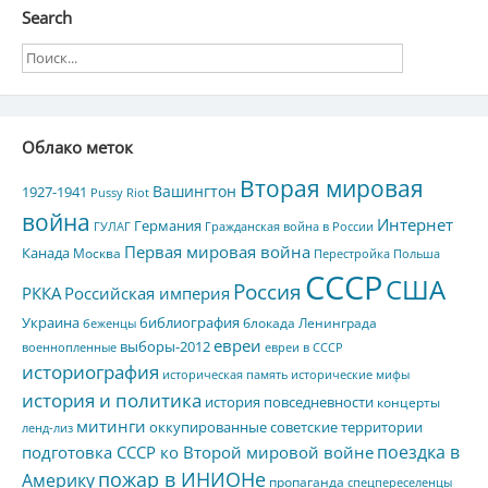
Search
Облако меток
Вторая мировая
Вашингтон
1927-1941
Pussy Riot
война
Интернет
Германия
ГУЛАГ
Гражданская война в России
Первая мировая война
Канада
Москва
Перестройка
Польша
СССР
США
Россия
РККА
Российская империя
Украина
библиография
блокада Ленинграда
беженцы
евреи
выборы-2012
военнопленные
евреи в СССР
историография
историческая память
исторические мифы
история и политика
история повседневности
концерты
митинги
оккупированные советские территории
ленд-лиз
поездка в
подготовка СССР ко Второй мировой войне
пожар в ИНИОНе
Америку
пропаганда
спецпереселенцы