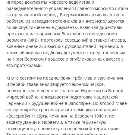
интерес документы морского ведомства и
разведывательного управления Главного морского штаба
за предвоенный период. В германских архивах автор не
работал, из немецких источников в книге используются
лишь опубликованные документы, включая директивы,
приказы и распоряжения Верховного командования
Вермахта (ОКВ), протоколы совещаний в ставке Гитлера,
военные дневники высших руководителей Германии, а
также обширную подборку документов, представленных
на Нюрнбергском процессе и опубликованных вместе с
его протоколами.
Книга состоит из предисловия, трёх глав и заключения.
В первой главе анализируется экономическое,
политическое и военное значение Норвегии во Второй
мировой войне, описывается подготовка нацистской
Германии к будущей войне в Заполярье. Во второй главе
автор подробно рассматривает немецкую операцию
«Везерюбунг» (
букв
. «Учения на Везере») 1940 г. по
захвату Дании и Норвегии, а также германскую
оккупационную политику на норвежской территории.
Третья глава посвящена собственно действиям