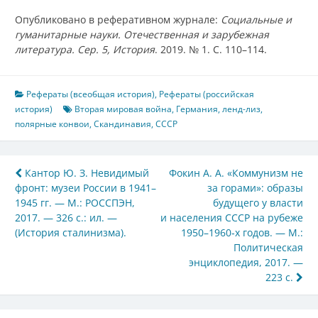
Опубликовано в реферативном журнале:
Социальные и
гуманитарные науки. Отечественная и зарубежная
литература. Сер. 5, История
. 2019. № 1. С. 110–114.
Рефераты (всеобщая история)
,
Рефераты (российская
история)
Вторая мировая война
,
Германия
,
ленд-лиз
,
полярные конвои
,
Скандинавия
,
СССР
Навигация
Кантор Ю. З. Невидимый
Фокин А. А. «Коммунизм не
фронт: музеи России в 1941–
за горами»: образы
по
1945 гг. — М.: РОССПЭН,
будущего у власти
записям
2017. — 326 с.: ил. —
и населения СССР на рубеже
(История сталинизма).
1950–1960‑х годов. — М.:
Политическая
энциклопедия, 2017. —
223 с.