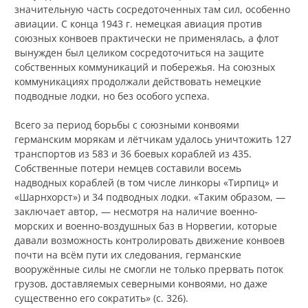
значительную часть сосредоточенных там сил, особенно
авиации. С конца 1943 г. немецкая авиация против
союзных конвоев практически не применялась, а флот
вынужден был целиком сосредоточиться на защите
собственных коммуникаций и побережья. На союзных
коммуникациях продолжали действовать немецкие
подводные лодки, но без особого успеха.
Всего за период борьбы с союзными конвоями
германским морякам и лётчикам удалось уничтожить 127
транспортов из 583 и 36 боевых кораблей из 435.
Собственные потери немцев составили восемь
надводных кораблей (в том числе линкоры «Тирпиц» и
«Шарнхорст») и 34 подводных лодки. «Таким образом, —
заключает автор, — несмотря на наличие военно-
морских и военно-воздушных баз в Норвегии, которые
давали возможность контролировать движение конвоев
почти на всём пути их следования, германские
вооружённые силы не смогли не только прервать поток
грузов, доставляемых северными конвоями, но даже
существенно его сократить» (с. 326).