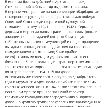
В истории боевых действий в Арктике в период
Отечественной войны автор выделяет три этапа.
В первые месяцы после начала операции «Барбаросса»
гитлеровское руководство ещё рассчитывало победить
Советский Союз в ходе скоротечной сухопутной
кампании, поэтому в 1941 — начале 1942 г. Германия
держала в Норвегии лишь ограниченные силы флота и
авиации, главной задачей которых была защита
собственных морских коммуникаций и предотвращение
высадки союзных десантов. Действия на советских
коммуникациях в этот период были крайне
неэффективными (немцам удалось потопить шесть
боевых кораблей и только один транспорт), несмотря на
то, что советские морские перевозки в арктических водах
во второй половине 1941 г. были довольно
интенсивными; кроме того, с августа по декабрь этого
года в Мурманск и Архангельск прибыли первые семь
союзных конвоев. Лишь в 1942 г., после того как война на
Восточном фронте приняла затяжной характер,
германское командование сосредоточило в Норвегии
довольно крупную группировку своих военно-воздушных
и военно-морских сил с задачей прервать морское