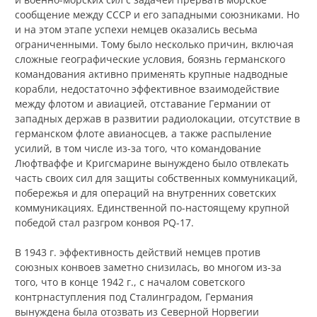
сообщение между СССР и его западными союзниками. Но
и на этом этапе успехи немцев оказались весьма
ограниченными. Тому было несколько причин, включая
сложные географические условия, боязнь германского
командования активно применять крупные надводные
корабли, недостаточно эффективное взаимодействие
между флотом и авиацией, отставание Германии от
западных держав в развитии радиолокации, отсутствие в
германском флоте авианосцев, а также распыление
усилий, в том числе из-за того, что командование
Люфтваффе и Кригсмарине вынуждено было отвлекать
часть своих сил для защиты собственных коммуникаций,
побережья и для операций на внутренних советских
коммуникациях. Единственной по-настоящему крупной
победой стал разгром конвоя PQ-17.
В 1943 г. эффективность действий немцев против
союзных конвоев заметно снизилась, во многом из-за
того, что в конце 1942 г., с началом советского
контрнаступления под Сталинградом, Германия
вынуждена была отозвать из Северной Норвегии