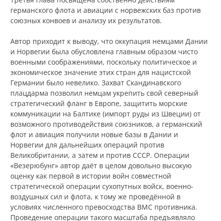
германского флота и авиации с норвежских баз против
союзных конвоев и анализу их результатов.
Автор приходит к выводу, что оккупация немцами Дании
и Норвегии была обусловлена главным образом чисто
военными соображениями, поскольку политическое и
экономическое значение этих стран для нацистской
Германии было невелико. Захват Скандинавского
плацдарма позволил немцам укрепить свой северный
стратегический фланг в Европе, защитить морские
коммуникации на Балтике (импорт руды из Швеции) от
возможного противодействия союзников, а германский
флот и авиация получили новые базы в Дании и
Норвегии для дальнейших операций против
Великобритании, а затем и против СССР. Операции
«Везерюбунг» автор даёт в целом довольно высокую
оценку как первой в истории войн совместной
стратегической операции сухопутных войск, военно-
воздушных сил и флота, к тому же проведённой в
условиях численного превосходства ВМС противника.
Проведение операции такого масштаба предъявляло