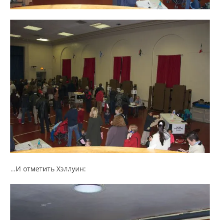
…И отметить Хэллуин: