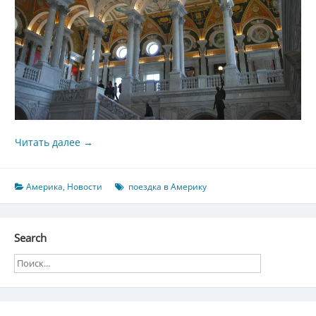
Читать далее
→
Америка
,
Новости
поездка в Америку
Search