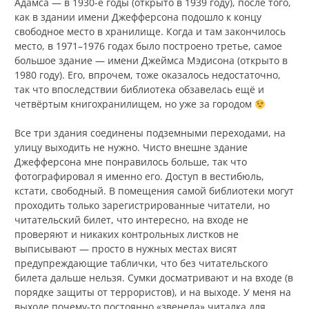
Адамса — в 1930-е годы (открыто в 1939 году), после того,
как в здании имени Джефферсона подошло к концу
свободное место в хранилище. Когда и там закончилось
место, в 1971–1976 годах было построено третье, самое
большое здание — имени Джеймса Мэдисона (открыто в
1980 году). Его, впрочем, тоже оказалось недостаточно,
так что впоследствии библиотека обзавелась ещё и
четвёртым книгохранилищем, но уже за городом
Все три здания соединены подземными переходами, на
улицу выходить не нужно. Чисто внешне здание
Джефферсона мне понравилось больше, так что
фотографировал я именно его. Доступ в вестибюль,
кстати, свободный. В помещения самой библиотеки могут
проходить только зарегистрированные читатели, но
читательский билет, что интересно, на входе не
проверяют и никаких контрольных листков не
выписывают — просто в нужных местах висят
предупреждающие таблички, что без читательского
билета дальше нельзя. Сумки досматривают и на входе (в
порядке защиты от террористов), и на выходе. У меня на
выходе почему-то постоянно «звенела» читалка для