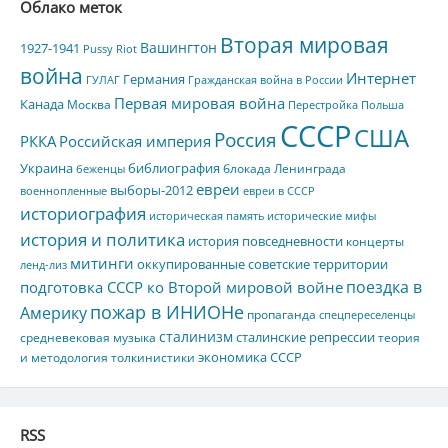
Облако меток
Вторая мировая
Вашингтон
1927-1941
Pussy Riot
война
Интернет
Германия
ГУЛАГ
Гражданская война в России
Первая мировая война
Канада
Москва
Перестройка
Польша
СССР
США
Россия
РККА
Российская империя
Украина
библиография
блокада Ленинграда
беженцы
евреи
выборы-2012
военнопленные
евреи в СССР
историография
историческая память
исторические мифы
история и политика
история повседневности
концерты
митинги
оккупированные советские территории
ленд-лиз
поездка в
подготовка СССР ко Второй мировой войне
пожар в ИНИОНе
Америку
пропаганда
спецпереселенцы
сталинизм
сталинские репрессии
средневековая музыка
теория
экономика СССР
и методология толкинистики
RSS