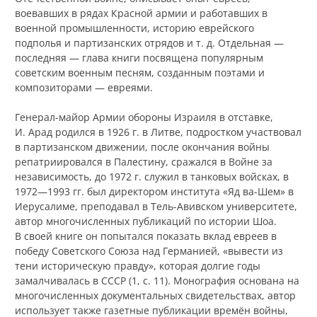
воевавших в рядах Красной армии и работавших в
военной промышленности, историю еврейского
подполья и партизанских отрядов и т. д. Отдельная —
последняя — глава книги посвящена популярным
советским военным песням, созданным поэтами и
композиторами — евреями.
Генерал-майор Армии обороны Израиля в отставке,
И. Арад родился в 1926 г. в Литве, подростком участвовал
в партизанском движении, после окончания войны
репатриировался в Палестину, сражался в Войне за
независимость, до 1972 г. служил в танковых войсках, в
1972—1993 гг. был директором института «Яд ва-Шем» в
Иерусалиме, преподавал в Тель-Авивском университете,
автор многочисленных публикаций по истории Шоа.
В своей книге он попытался показать вклад евреев в
победу Советского Союза над Германией, «вывести из
тени историческую правду», которая долгие годы
замалчивалась в СССР (1, с. 11). Монография основана на
многочисленных документальных свидетельствах, автор
использует также газетные публикации времён войны,