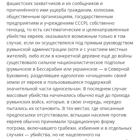
фашистских захватчиков и их сообщников и
причинённого ими ущерба гражданам, колхозам,
общественным организациям, государственным
предприятиям и учреждениям СССР), собственно
геноцид, то есть систематические и целенаправленные
убийства евреев, оказывался возможным только в том
случае, если он осуществлялся под прямым руководством
румынской администрации (хотя и с участием местных
жителей), либо если в конкретной деревне ещё до войны
существовало сильное националистическое подполье
(румынское в Бессарабии или украинское — в Северной
Буковине), разделявшее идеологию «очищения» своей
земли от евреев и пользовавшееся поддержкой
значительной части односельчан. В последнем случае
массовые убийства начинались обычно ещё до прихода
румынских войск, которые, в свою очередь, нередко
пытались их остановить. В тех местах, где описанные
предпосылки отсутствовали, вспышки насилия против
евреев обычно принимали традиционную форму
погрома, включавшего грабежи, избиения и в отдельных
случаях — убийства, но не нацеленного на