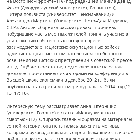
на Восточном фронте» (16) под редакцией Майкла Дэвид-
Фокса (Джорджтаунский университет, Вашингтон),
Питера Холквиста (Университет Пенсильвании) и
Александра Мартина (Университет Нотр-Дам, Индиана,
США). Авторы сборника рассматривают причины,
побудившие часть местных жителей принять участие в
уничтожении собственных соседей-евреев,
взаимодействие нацистских оккупационных войск и
администрации с местным населением, особенности
освещения нацистских преступлений в советской прессе
и т. д. Ещё четыре статьи, подготовленные на основе
докладов, прочитанных их авторами на конференции в
Высшей школе экономики в декабре 2012 г., были
опубликованы в третьем номере журнала за 2014 год (12;
13; 17; 18)
.
Интересную тему рассматривает Анна Штерншис
(университет Торонто) в статье «Между жизнью и
смертью» (12). Опираясь главным образом на материалы
устной истории, она попыталась выяснить мотивы,
которыми руководствовались евреи, бежавшие с началом
войны на восток, и те, кто предпочёл остаться дома,