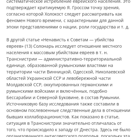
систематическое истребление еврейского населения. Это
подтверждает критикуемую Я. Гроссом точку зрения,
согласно которой Холокост следует рассматривать как
феномен Нового времени, с характерными для данной
эпохи представлениями о нации, роли государства и т. д.
В другой статье «Ненависть к Советам — убийства
евреев» (13) Солонарь исследует отношение местного
населения к массовым убийствам евреев в т. н.
Транснистрии — административно-территориальной
единице, образованной румынскими властями на
территории части Винницкой, Одесской, Николаевской
областей Украинской ССР и левобережной части
Молдавской ССР, оккупированных германскими и
румынскими войсками и включённых, подобно
Бессарабии и Северной Буковине, в состав Румынии.
Источниковую базу исследования также составили в
основном послевоенные следственные дела в отношении
бывших коллаборационистов. Как показано в статье,
ситуация в Транснистрии значительно отличалась от
того, что происходило к западу от Днестра. Здесь не было
организованного антисоветского подполья, поскольку эта