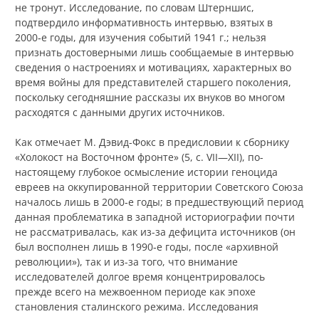
не тронут. Исследование, по словам Штерншис,
подтвердило информативность интервью, взятых в
2000‑е годы, для изучения событий 1941 г.; нельзя
признать достоверными лишь сообщаемые в интервью
сведения о настроениях и мотивациях, характерных во
время войны для представителей старшего поколения,
поскольку сегодняшние рассказы их внуков во многом
расходятся с данными других источников.
Как отмечает М. Дэвид-Фокс в предисловии к сборнику
«Холокост на Восточном фронте» (5, с. VII—XII), по-
настоящему глубокое осмысление истории геноцида
евреев на оккупированной территории Советского Союза
началось лишь в 2000‑е годы; в предшествующий период
данная проблематика в западной историографии почти
не рассматривалась, как из-за дефицита источников (он
был восполнен лишь в 1990‑е годы, после «архивной
революции»), так и из-за того, что внимание
исследователей долгое время концентрировалось
прежде всего на межвоенном периоде как эпохе
становления сталинского режима. Исследования