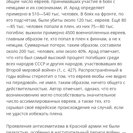
общее число евреев, принимавших участие в боях с
немцами и их союзниками, И. Арад определяет
примерно в 510—540 тыс. человек. В боях на фронте, по
его подсчётам, были убиты около 120 тыс. евреев. Ещё 80
—85 тыс. человек попали в плен, из них 75—80 тыс.
погибли; выжили примерно 4500 военнопленных-евреев,
главным образом те, кто попал в плен к финнам, а не к
немцам. Суммарные потери, таким образом, составили
около 200 тыс. человек, или около 40%. Арад отмечает,
что «это был самый высокий процент погибших среди
всех народов СССР и других народов, участвовавших во
Второй мировой войне» (1, с. 427). Распространённый в
годы войны стереотип о том, что евреев якобы «не видно
на передовой», не имел, таким образом, ничего общего с
действительностью. Автор отмечает, однако, что его
возникновению могло способствовать значительное
число ассимилированных евреев, а также тех, кто
скрывал своё еврейское происхождение на случай, если
не удастся избежать плена.
Проявления антисемитизма в Красной армии не были
редкостью, особенно в наступательный период войны, —