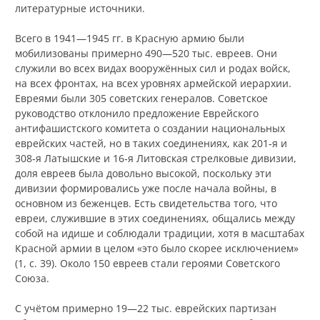
литературные источники.
Всего в 1941—1945 гг. в Красную армию были
мобилизованы примерно 490—520 тыс. евреев. Они
служили во всех видах вооружённых сил и родах войск,
на всех фронтах, на всех уровнях армейской иерархии.
Евреями были 305 советских генералов. Советское
руководство отклонило предложение Еврейского
антифашистского комитета о создании национальных
еврейских частей, но в таких соединениях, как 201‑я и
308‑я Латышские и 16‑я Литовская стрелковые дивизии,
доля евреев была довольно высокой, поскольку эти
дивизии формировались уже после начала войны, в
основном из беженцев. Есть свидетельства того, что
евреи, служившие в этих соединениях, общались между
собой на идише и соблюдали традиции, хотя в масштабах
Красной армии в целом «это было скорее исключением»
(1, с. 39). Около 150 евреев стали героями Советского
Союза.
С учётом примерно 19—22 тыс. еврейских партизан