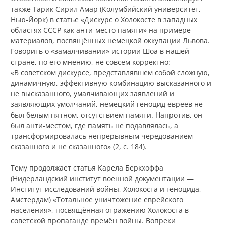
также Тарик Сирил Амар (Колумбийский университет,
Нью-Йорк) в статье «Дискурс о Холокосте в западных
областях СССР как анти-место памяти» на примере
материалов, посвящённых немецкой оккупации Львова.
Говорить о «замалчивании» истории Шоа в нашей
стране, по его мнению, не совсем корректно:
«В советском дискурсе, представлявшем собой сложную,
динамичную, эффективную комбинацию высказанного и
не высказанного, умалчивающих заявлений и
заявляющих умолчаний, немецкий геноцид евреев не
был белым пятном, отсутствием памяти. Напротив, он
был анти-местом, где память не подавлялась, а
трансформировалась непрерывным чередованием
сказанного и не сказанного» (2, с. 184).
Тему продолжает статья Карела Беркхоффа
(Нидерландский институт военной документации —
Институт исследований войны, Холокоста и геноцида,
Амстердам) «Тотальное уничтожение еврейского
населения», посвящённая отражению Холокоста в
советской пропаганде времён войны. Вопреки