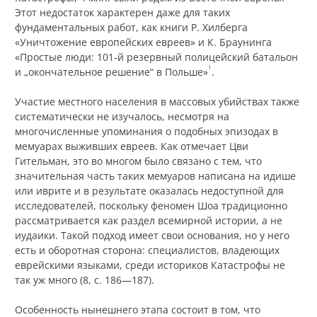
Этот недостаток характерен даже для таких
фундаментальных работ, как книги Р. Хилберга
«Уничтожение европейских евреев» и К. Браунинга
«Простые люди: 101‑й резервный полицейский батальон
1
и „окончательное решение“ в Польше»
.
Участие местного населения в массовых убийствах также
систематически не изучалось, несмотря на
многочисленные упоминания о подобных эпизодах в
мемуарах выживших евреев. Как отмечает Цви
Гительман, это во многом было связано с тем, что
значительная часть таких мемуаров написана на идише
или иврите и в результате оказалась недоступной для
исследователей, поскольку феномен Шоа традиционно
рассматривается как раздел всемирной истории, а не
иудаики. Такой подход имеет свои основания, но у него
есть и оборотная сторона: специалистов, владеющих
еврейскими языками, среди историков Катастрофы не
так уж много (8, с. 186—187).
Особенность нынешнего этапа состоит в том, что