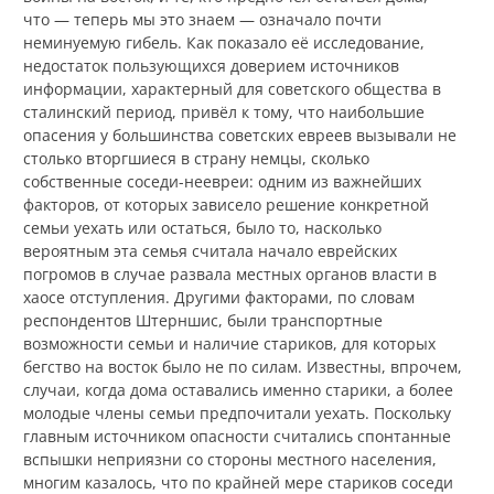
что — теперь мы это знаем — означало почти
неминуемую гибель. Как показало её исследование,
недостаток пользующихся доверием источников
информации, характерный для советского общества в
сталинский период, привёл к тому, что наибольшие
опасения у большинства советских евреев вызывали не
столько вторгшиеся в страну немцы, сколько
собственные соседи-неевреи: одним из важнейших
факторов, от которых зависело решение конкретной
семьи уехать или остаться, было то, насколько
вероятным эта семья считала начало еврейских
погромов в случае развала местных органов власти в
хаосе отступления. Другими факторами, по словам
респондентов Штерншис, были транспортные
возможности семьи и наличие стариков, для которых
бегство на восток было не по силам. Известны, впрочем,
случаи, когда дома оставались именно старики, а более
молодые члены семьи предпочитали уехать. Поскольку
главным источником опасности считались спонтанные
вспышки неприязни со стороны местного населения,
многим казалось, что по крайней мере стариков соседи