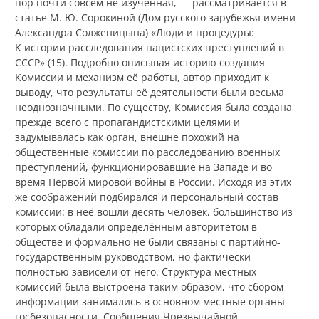
пор почти совсем не изученная, — рассматривается в
статье М. Ю. Сорокиной (Дом русского зарубежья имени
Александра Солженицына) «Люди и процедуры:
К истории расследования нацистских преступлений в
СССР» (15). Подробно описывая историю создания
Комиссии и механизм её работы, автор приходит к
выводу, что результаты её деятельности были весьма
неоднозначными. По существу, Комиссия была создана
прежде всего с пропагандистскими целями и
задумывалась как орган, внешне похожий на
общественные комиссии по расследованию военных
преступлений, функционировавшие на Западе и во
время Первой мировой войны в России. Исходя из этих
же соображений подбирался и персональный состав
комиссии: в неё вошли десять человек, большинство из
которых обладали определённым авторитетом в
обществе и формально не были связаны с партийно-
государственным руководством, но фактически
полностью зависели от него. Структура местных
комиссий была выстроена таким образом, что сбором
информации занимались в основном местные органы
госбезопасности. Сообщения Чрезвычайной