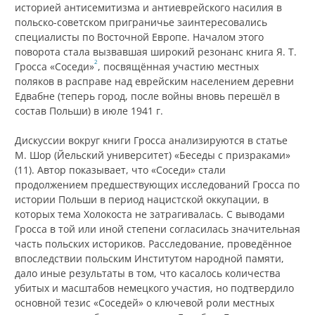
историей антисемитизма и антиеврейского насилия в
польско-советском приграничье заинтересовались
специалисты по Восточной Европе. Началом этого
поворота стала вызвавшая широкий резонанс книга Я. Т.
2
Гросса «Соседи»
, посвящённая участию местных
поляков в расправе над еврейским населением деревни
Едвабне (теперь город, после войны вновь перешёл в
состав Польши) в июле 1941 г.
Дискуссии вокруг книги Гросса анализируются в статье
М. Шор (Йельский университет) «Беседы с призраками»
(11). Автор показывает, что «Соседи» стали
продолжением предшествующих исследований Гросса по
истории Польши в период нацистской оккупации, в
которых тема Холокоста не затрагивалась. С выводами
Гросса в той или иной степени согласилась значительная
часть польских историков. Расследование, проведённое
впоследствии польским Институтом народной памяти,
дало иные результаты в том, что касалось количества
убитых и масштабов немецкого участия, но подтвердило
основной тезис «Соседей» о ключевой роли местных