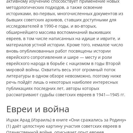
активному изучению способствует применение новых
методологических подходов, а также освоение
историками, во-первых, многочисленных документов из
бывших советских архивов, ставших доступными для
исследователей в 1990‑е годы, и во-вторых,
обширнейшего массива воспоминаний выживших
евреев, в том числе написанных на идише и иврите, и
материалов устной истории. Кроме того, немалое число
вновь опубликованных работ посвящены истории
еврейского сопротивления и шире — месту и роли
еврейского народа в борьбе с нацизмом в годы Второй
мировой войны. Охватить весь этот огромный поток
литературы в одном обзоре невозможно, поэтому ниже
речь пойдёт лишь о некоторых наиболее интересных
публикациях последних лет, авторы которых
рассматривают судьбы советских евреев в 1941—1945 гг.
Евреи и война
Ицхак Арад (Израиль) в книге «Они сражались за Родину»
(1) даёт целостную картину участия советских евреев в
Отечественной войне, описывает опыт евреев,