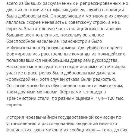
всего из бывших раскулаченных и репрессированных, но
для них, в отличие от «фольксдойче», служба в полиции
была добровольной. Определяющим мотивом в их случае
являлась скорее ненависть к советскому строю, а не к
евреям. Значительную часть полицейских составляли
бывшие военнопленные, поскольку остальное
боеспособное население Транснистрии было
мобилизовано в Красную армию. Для убийства евреев
формировались расстрельные команды из полицейских,
пользовавшихся наибольшим доверием руководства.
Насколько можно судить по сохранившимся источникам,
участие в расстрелах было добровольным даже для
«фольксдойче», хотя случаи отказа были редкостью.
Согласие могло быть обусловлено как антисемитизмом,
так и другими мотивами. Жертвами геноцида в
Транснистрии стали, по разным оценкам, 104—120 тыс.
евреев.
История Чрезвычайной государственной комиссии по
установлению и расследованию злодеяний немецко-
фашистских захватчиков и их сообщников — тема, до сих