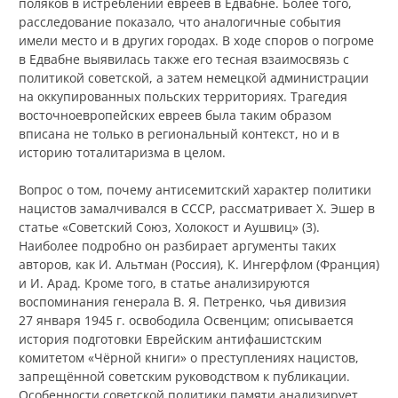
поляков в истреблении евреев в Едвабне. Более того,
расследование показало, что аналогичные события
имели место и в других городах. В ходе споров о погроме
в Едвабне выявилась также его тесная взаимосвязь с
политикой советской, а затем немецкой администрации
на оккупированных польских территориях. Трагедия
восточноевропейских евреев была таким образом
вписана не только в региональный контекст, но и в
историю тоталитаризма в целом.
Вопрос о том, почему антисемитский характер политики
нацистов замалчивался в СССР, рассматривает Х. Эшер в
статье «Советский Союз, Холокост и Аушвиц» (3).
Наиболее подробно он разбирает аргументы таких
авторов, как И. Альтман (Россия), К. Ингерфлом (Франция)
и И. Арад. Кроме того, в статье анализируются
воспоминания генерала В. Я. Петренко, чья дивизия
27 января 1945 г. освободила Освенцим; описывается
история подготовки Еврейским антифашистским
комитетом «Чёрной книги» о преступлениях нацистов,
запрещённой советским руководством к публикации.
Особенности советской политики памяти анализирует