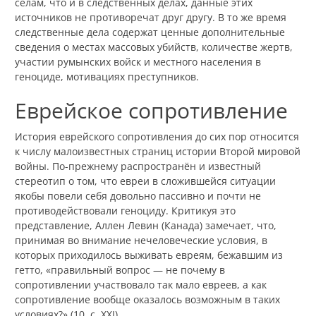
сёлам, что и в следственных делах, данные этих
источников не противоречат друг другу. В то же время
следственные дела содержат ценные дополнительные
сведения о местах массовых убийств, количестве жертв,
участии румынских войск и местного населения в
геноциде, мотивациях преступников.
Еврейское сопротивление
История еврейского сопротивления до сих пор относится
к числу малоизвестных страниц истории Второй мировой
войны. По-прежнему распространён и известный
стереотип о том, что евреи в сложившейся ситуации
якобы повели себя довольно пассивно и почти не
противодействовали геноциду. Критикуя это
представление, Аллен Левин (Канада) замечает, что,
принимая во внимание нечеловеческие условия, в
которых приходилось выживать евреям, бежавшим из
гетто, «правильный вопрос — не почему в
сопротивлении участвовало так мало евреев, а как
сопротивление вообще оказалось возможным в таких
условиях?» (10, с. XXI).