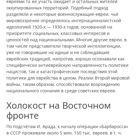
евреями та же участь ожидает и остальных жителей
оккупированных территорий. Подобный подход
разделяли и некоторые военнослужащие-евреи, чьё
мировоззрение определялось интернационалистской
идеологией 1920‑х — 1930‑х годов, основанной на
приоритете социальных, классовых интересов и
ценностей над национальными. Многие другие евреи, в
том числе представители творческой интеллигенции,
уже не говорившие на идише и не соблюдавшие
еврейских традиций, напротив, хорошо осознавали как
специфически антиеврейскую направленность политики
нацистов, так и катастрофические последствия этой
политики для еврейства в целом. Реалии Второй мировой
войны, таким образом, способствовали возрождению
национального сознания в среде советских евреев.
Холокост на Восточном
фронте
По подсчётам И. Арада, к началу операции «Барбаросса»
в СССР проживали около 5 млн. 150 тыс. евреев, в т. ч.