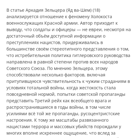
В статье Аркадия Зельцера (Яд ва-Шем) (18)
анализируется отношение к феномену Холокоста
военнослужащих Красной армии. Автор приходит к
выводу, что солдаты и офицеры — не евреи, несмотря на
достаточный объём доступной информации о
преступлениях нацистов, придерживались в
большинстве своём стереотипного представления о том,
что истребительная политика гитлеровского руководства
направлена в равной степени против всех народов
Советского Союза. По мнению Зельцера, этому
способствовали несколько факторов, включая
притупившуюся чувствительность к чужим страданиям в
условиях тотальной войны, когда жестокость стала
повседневной нормой, попытки советской пропаганды
представить Третий рейх как всеобщего врага и
распространившиеся в годы войны, в том числе
усилиями всё той же пропаганды, русоцентристские
настроения. К тому же масштабы развязанного
нацистами террора и массовых убийств порождали у
многих вполне искреннее ощущение, что вслед за