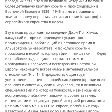
последних лет не только позволили историкам получить
более детальную картину событий, происходивших в
Восточной Европе в 1939—1945 гг., но и привели к
значительному переосмыслению истории Катастрофы
европейского еврейства в целом.
Эту мысль продолжает во введении Джон-Пол Химка,
канадский историк и переводчик украинского
происхождения, работающий в настоящее время в
Альбертском университете. «Несколько событий
произошли в новой историографии,
—
пишет он. — Одно
из наиболее выдающихся состоит в том, что
исследования Холокоста и исследования Восточной
Европы наконец-то встретились в интеллектуальном
отношении» (9, с. 1). В предшествующие годы
уничтожение восточноевропейских евреев (прежде всего
польских и советских) если и изучалось, то в основном
специалистами по истории Холокоста, незнакомыми с
восточноевропейскими языками и, соответственно,
источниками и социокультурной историей региона, хотя
из примерно 5 млн. 400 тыс. евреев, погибших в годы
Катастрофы, 4 млн. были родом из Восточной Европы.