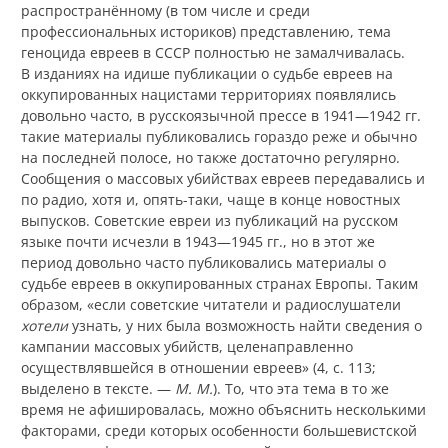
распространённому (в том числе и среди
профессиональных историков) представлению, тема
геноцида евреев в СССР полностью не замалчивалась.
В изданиях на идише публикации о судьбе евреев на
оккупированных нацистами территориях появлялись
довольно часто, в русскоязычной прессе в 1941—1942 гг.
такие материалы публиковались гораздо реже и обычно
на последней полосе, но также достаточно регулярно.
Сообщения о массовых убийствах евреев передавались и
по радио, хотя и, опять-таки, чаще в конце новостных
выпусков. Советские евреи из публикаций на русском
языке почти исчезли в 1943—1945 гг., но в этот же
период довольно часто публиковались материалы о
судьбе евреев в оккупированных странах Европы. Таким
образом, «если советские читатели и радиослушатели
хотели
узнать, у них была возможность найти сведения о
кампании массовых убийств, целенаправленно
осуществлявшейся в отношении евреев» (4, с. 113;
выделено в тексте. —
М. М.
). То, что эта тема в то же
время не афишировалась, можно объяснить несколькими
факторами, среди которых особенности большевистской