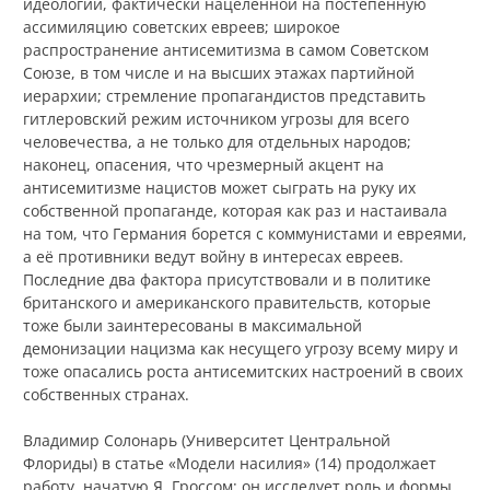
идеологии, фактически нацеленной на постепенную
ассимиляцию советских евреев; широкое
распространение антисемитизма в самом Советском
Союзе, в том числе и на высших этажах партийной
иерархии; стремление пропагандистов представить
гитлеровский режим источником угрозы для всего
человечества, а не только для отдельных народов;
наконец, опасения, что чрезмерный акцент на
антисемитизме нацистов может сыграть на руку их
собственной пропаганде, которая как раз и настаивала
на том, что Германия борется с коммунистами и евреями,
а её противники ведут войну в интересах евреев.
Последние два фактора присутствовали и в политике
британского и американского правительств, которые
тоже были заинтересованы в максимальной
демонизации нацизма как несущего угрозу всему миру и
тоже опасались роста антисемитских настроений в своих
собственных странах.
Владимир Солонарь (Университет Центральной
Флориды) в статье «Модели насилия» (14) продолжает
работу, начатую Я. Гроссом: он исследует роль и формы