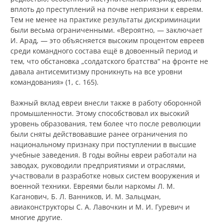
вплоть до преступлений на почве неприязни к евреям.
Тем не менее на практике результаты дискриминации
были весьма ограниченными. «Вероятно, — заключает
И. Арад, — это объясняется высоким процентом евреев
среди командного состава ещё в довоенный период и
тем, что обстановка „солдатского братства“ на фронте не
давала антисемитизму проникнуть на все уровни
командования» (1, с. 165).
Важный вклад евреи внесли также в работу оборонной
промышленности. Этому способствовал их высокий
уровень образования, тем более что после революции
были сняты действовавшие ранее ограничения по
национальному признаку при поступлении в высшие
учебные заведения. В годы войны евреи работали на
заводах, руководили предприятиями и отраслями,
участвовали в разработке новых систем вооружения и
военной техники. Евреями были наркомы Л. М.
Каганович, Б. Л. Ванников, И. М. Зальцман,
авиаконструкторы С. А. Лавочкин и М. И. Гуревич и
многие другие.