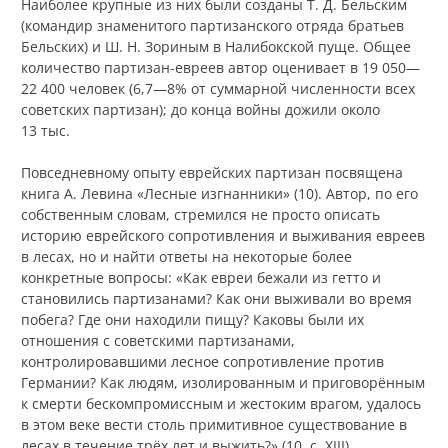
Наиболее крупные из них были созданы Т. Д. Бельским
(командир знаменитого партизанского отряда братьев
Бельских) и Ш. Н. Зориным в Налибокской пуще. Общее
количество партизан-евреев автор оценивает в 19 050—
22 400 человек (6,7—8% от суммарной численности всех
советских партизан); до конца войны дожили около
13 тыс.
Повседневному опыту еврейских партизан посвящена
книга А. Левина «Лесные изгнанники» (10). Автор, по его
собственным словам, стремился не просто описать
историю еврейского сопротивления и выживания евреев
в лесах, но и найти ответы на некоторые более
конкретные вопросы: «Как евреи бежали из гетто и
становились партизанами? Как они выживали во время
побега? Где они находили пищу? Каковы были их
отношения с советскими партизанами,
контролировавшими лесное сопротивление против
Германии? Как людям, изолированным и приговорённым
к смерти бескомпромиссным и жестоким врагом, удалось
в этом веке вести столь примитивное существование в
лесах в течение трёх лет и выжить?» (10, с. XIII).