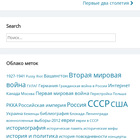
по
Первые два столетия
записям
Search
Облако меток
Вторая мировая
Вашингтон
1927-1941
Pussy Riot
война
Интернет
Германия
ГУЛАГ
Гражданская война в России
Первая мировая война
Канада
Москва
Перестройка
Польша
СССР
США
Россия
РККА
Российская империя
Украина
библиография
блокада Ленинграда
беженцы
евреи
выборы-2012
военнопленные
евреи в СССР
историография
историческая память
исторические мифы
история и политика
история повседневности
концерты