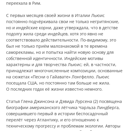
переехала в Рим.
С первых месяцев своей жизни в Италии Льюис
постоянно подчёркивала свои не только негритянские,
но и индейские корни, даже утверждала, что в детстве
подолгу жила среди индейцев, хотя это явно не
соответствовало действительности. По-видимому, это
был не только приём малознакомой в те времена
саморекламы, но и попытка найти новую основу для
собственной идентичности. Индейские мотивы
характерны и для творчества Льюис; ей, в частности,
принадлежат многочисленные композиции, основанные
на сюжетах «Песни о Гайавате» Лонгфелло. Льюис
посещала США, но постоянно там больше не жила.
О последних годах её жизни известно немного.
Статья Глена Джинсона и Дэвида Лурсена (2) посвящена
биографии американского лётчика Чарльза Линдберга,
совершившего первый в истории беспосадочный
перелёт через Атлантику, и его отношению к
техническому прогрессу и проблемам экологии. Авторы