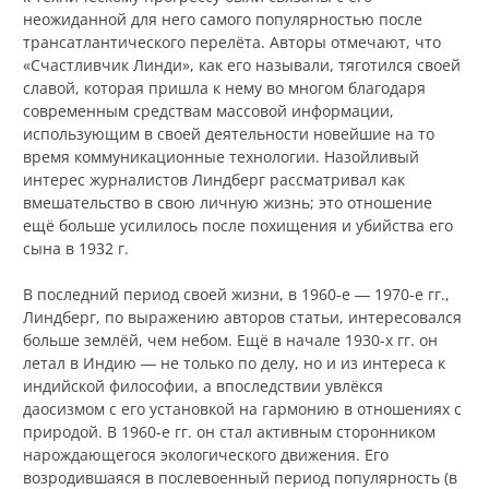
неожиданной для него самого популярностью после
трансатлантического перелёта. Авторы отмечают, что
«Счастливчик Линди», как его называли, тяготился своей
славой, которая пришла к нему во многом благодаря
современным средствам массовой информации,
использующим в своей деятельности новейшие на то
время коммуникационные технологии. Назойливый
интерес журналистов Линдберг рассматривал как
вмешательство в свою личную жизнь; это отношение
ещё больше усилилось после похищения и убийства его
сына в 1932 г.
В последний период своей жизни, в 1960-е ― 1970-е гг.,
Линдберг, по выражению авторов статьи, интересовался
больше землёй, чем небом. Ещё в начале 1930-х гг. он
летал в Индию ― не только по делу, но и из интереса к
индийской философии, а впоследствии увлёкся
даосизмом с его установкой на гармонию в отношениях с
природой. В 1960-е гг. он стал активным сторонником
нарождающегося экологического движения. Его
возродившаяся в послевоенный период популярность (в