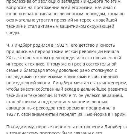
прослеживают эволюцию взглядов Линдберга по этим
вопросам на протяжении всей его жизни, начиная с
юности и заканчивая послевоенным периодом, когда он
окончательно утратил прежний интерес к новейшей
технике и стал активным защитником окружающей
среды.
Ч. Линдберг родился в 1902 г., его детство и юность
пришлись на период технической революции начала
XX в., что во многом предопределило его повышенный
интерес к технике. К тому же он рос в состоятельной
семье и благодаря этому довольно рано столкнулся с
последними техническими новинками в собственной
повседневной жизни. Линдберг мечтал стать инженером,
чтобы внести собственный вклад в дальнейшее развитие
техники и технологий. В 1920 е гг. он увлёкся авиацией,
стал лётчиком и под влиянием многочисленных
авиационных рекордов того времени предпринял в
1927 г. свой знаменитый перелёт из Нью-Йорка в Париж.
По-видимому, первые перемены в отношении Линдберга
к техническому прогрессу были связаны с его