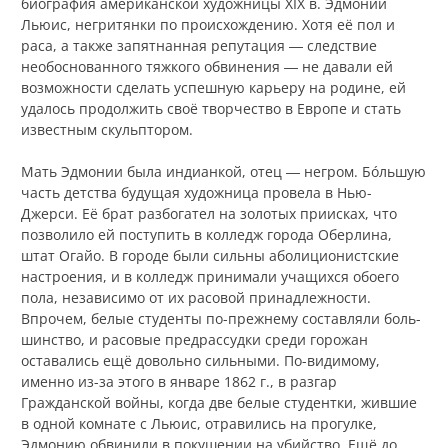
биография американской художницы XIX в. Эдмонии
Льюис, негритянки по происхождению. Хотя её пол и
раса, а также запятнанная репутация ― следствие
необоснованного тяжкого обвинения ― не давали ей
возможности сделать успешную карьеру на родине, ей
удалось продолжить своё творчество в Европе и стать
известным скульптором.
Мать Эдмонии была индианкой, отец ― негром. Бóльшую
часть детства будущая художница провела в Нью-
Джерси. Её брат разбогател на золотых приисках, что
позволило ей поступить в колледж города Оберлина,
штат Огайо. В городе были сильны аболиционистские
настроения, и в колледж принимали учащихся обоего
пола, независимо от их расовой принадлежности.
Впрочем, белые студенты по-прежнему составляли боль­
шин­ство, и расовые предрассудки среди горожан
оставались ещё довольно сильными. По-видимому,
именно из-за этого в январе 1862 г., в разгар
Гражданской войны, когда две белые студентки, жившие
в одной комнате с Льюис, отравились на прогулке,
Эдмонию обвинили в покушении на убийство. Ещё до