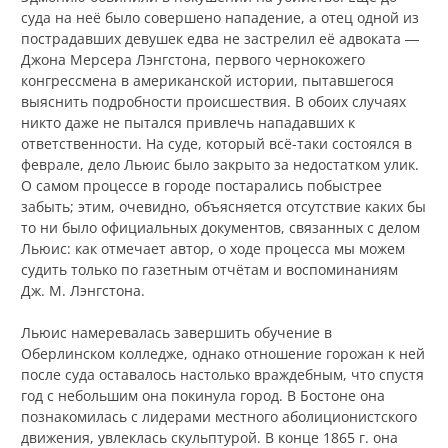
суда на неё было совершено нападение, а отец одной из
пострадавших девушек едва не застрелил её адвоката ―
Джона Мерсера Лэнгстона, первого чернокожего
конгрессмена в американской истории, пытавшегося
выяснить подробности происшествия. В обоих случаях
никто даже не пытался привлечь нападавших к
ответственности. На суде, который всё-таки состоялся в
феврале, дело Льюис было закрыто за недостатком улик.
О самом процессе в городе постарались побыстрее
забыть; этим, очевидно, объясняется отсутствие каких бы
то ни было официальных документов, связанных с делом
Льюис: как отмечает автор, о ходе процесса мы можем
судить только по газетным отчётам и воспоминаниям
Дж. М. Лэнгстона.
Льюис намеревалась завершить обучение в
Оберлинском колледже, однако отношение горожан к ней
после суда оставалось настолько враждебным, что спустя
год с небольшим она покинула город. В Бостоне она
познакомилась с лидерами местного аболиционистского
движения, увлеклась скульптурой. В конце 1865 г. она