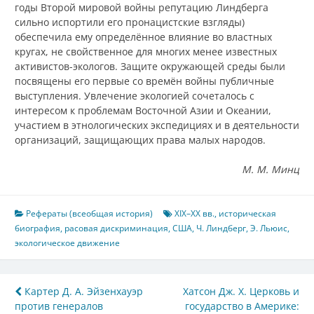
годы Второй мировой войны репутацию Линдберга
сильно испортили его пронацистские взгляды)
обеспечила ему определённое влияние во властных
кругах, не свойственное для многих менее известных
активистов-экологов. Защите окружающей среды были
посвящены его первые со времён войны публичные
выступления. Увлечение экологией сочеталось с
интересом к проблемам Восточной Азии и Океании,
участием в этнологических экспедициях и в деятельности
организаций, защищающих права малых народов.
М. М. Минц
Рефераты (всеобщая история)
XIX–XX вв.
,
историческая
биография
,
расовая дискриминация
,
США
,
Ч. Линдберг
,
Э. Льюис
,
экологическое движение
Навигация
Картер Д. А. Эйзенхауэр
Хатсон Дж. Х. Церковь и
против генералов
государство в Америке: