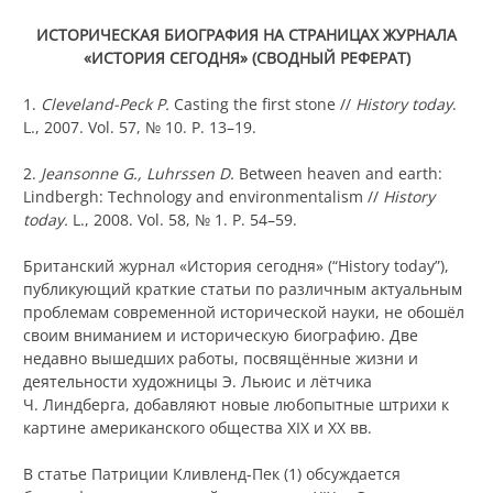
ИСТОРИЧЕСКАЯ БИОГРАФИЯ НА СТРАНИЦАХ ЖУРНАЛА
«ИСТОРИЯ СЕГОДНЯ» (СВОДНЫЙ РЕФЕРАТ)
1.
Cleveland-Peck P.
Casting the first stone //
History today
.
L., 2007. Vol. 57, № 10. P. 13–19.
2.
Jeansonne G., Luhrssen D.
Between heaven and earth:
Lindbergh: Technology and environmentalism //
History
today.
L., 2008. Vol. 58, № 1. P. 54–59.
Британский журнал «История сегодня» (“History today”),
публикующий краткие статьи по различным актуальным
проблемам современной исторической науки, не обошёл
своим вниманием и историческую биографию. Две
недавно вышедших работы, посвящённые жизни и
деятельности художницы Э. Льюис и лётчика
Ч. Линдберга, добавляют новые любопытные штрихи к
картине американского общества XIX и XX вв.
В статье Патриции Кливленд-Пек (1) обсуждается