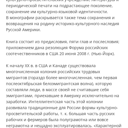
периодической печати на подрастающее поколение,
сохранение им культурно-языковой идентичности.
В монографии раскрывается также тема сохранения и
возвращения на родину историко-культурного наследия
Русской Америки.
Книга состоит из предисловия, пяти глав и послесловия;
приложением дана резолюция Форума российских
соотечественников в США 20 июня 2008 г. (Нью-Йорк).
К началу XX в. в США и Канаде существовала
многочисленная колония российских трудовых
мигрантов (гораздо более многочисленная, чем первая
послеоктябрьская белоэмигрантская волна), которую
составляли люди, в массе своей не считавшие себя
эмигрантами, приехавшие в Америку исключительно на
заработки. Интеллигентская часть этой колонии
развивала традиционные для России формы культурно-
просветительской работы, т. к. большая часть русских
рабочих и фермеров была полуграмотна или вовсе
неграмотна и нещадно эксплуатировалась. «Характерной