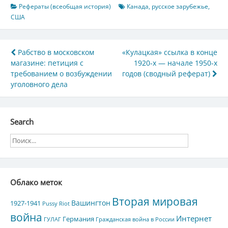
Рефераты (всеобщая история)
Канада
,
русское зарубежье
,
США
Навигация
Рабство в московском
«Кулацкая» ссылка в конце
магазине: петиция с
1920‑х — начале 1950‑х
по
требованием о возбуждении
годов (сводный реферат)
записям
уголовного дела
Search
Облако меток
Вторая мировая
Вашингтон
1927-1941
Pussy Riot
война
Интернет
Германия
ГУЛАГ
Гражданская война в России