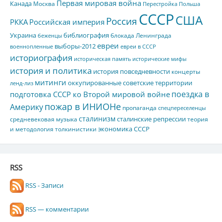
Первая мировая война
Канада
Москва
Перестройка
Польша
СССР
США
Россия
РККА
Российская империя
Украина
библиография
блокада Ленинграда
беженцы
евреи
выборы-2012
военнопленные
евреи в СССР
историография
историческая память
исторические мифы
история и политика
история повседневности
концерты
митинги
оккупированные советские территории
ленд-лиз
поездка в
подготовка СССР ко Второй мировой войне
пожар в ИНИОНе
Америку
пропаганда
спецпереселенцы
сталинизм
сталинские репрессии
средневековая музыка
теория
экономика СССР
и методология толкинистики
RSS
RSS - Записи
RSS — комментарии