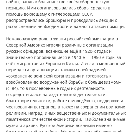
войны, заняв в большинстве своём оборонческую
позицию. Ими организовывались сборы средств в
помощь воюющему с гитлеровцами СССР,
распространялись брошюры и проводились лекции с
разъяснением необходимости и важности такой помощи.
Немаловажную роль в жизни российской эмиграции в
Северной Америке играли различные организации
русских офицеров, возникшие ещё в 1920‑х годах и
значительно пополнившиеся в 1940‑е — 1950‑е годы за
счёт мигрантов из Европы и Китая. И если в межвоенный
период эти организации ставили своей задачей
«сохранение воинской организации и готовность к
возобновлению вооружённой борьбы с большевизмом»
(с. 84), то в послевоенные годы их деятельность
сосредоточилась на издательской деятельности,
благотворительности, работе с молодёжью, поддержке и
чествовании ветеранов, а также на сохранении воинских
реликвий, наград, иных вещественных и документальных
памятников отечественной истории. Наиболее значимые
музеи и архивы Русской Америки возникли именно
благодаря этой их работе. Многие из этих объединений