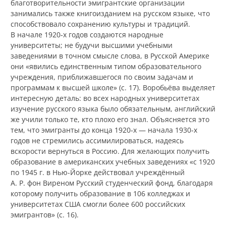
благотворительности эмигрантские организации
занимались также книгоизданием на русском языке, что
способствовало сохранению культуры и традиций.
В начале 1920‑х годов создаются народные
университеты; не будучи высшими учебными
заведениями в точном смысле слова, в Русской Америке
они «явились единственным типом образовательного
учреждения, приближавшегося по своим задачам и
программам к высшей школе» (с. 17). Воробьёва выделяет
интересную деталь: во всех народных университетах
изучение русского языка было обязательным, английский
же учили только те, кто плохо его знал. Объясняется это
тем, что эмигранты до конца 1920‑х — начала 1930‑х
годов не стремились ассимилироваться, надеясь
вскорости вернуться в Россию. Для желающих получить
образование в американских учебных заведениях «с 1920
по 1945 г. в Нью-Йорке действовал учреждённый
А. Р. фон Виреном Русский студенческий фонд, благодаря
которому получить образование в 106 колледжах и
университетах США смогли более 600 российских
эмигрантов» (с. 16).