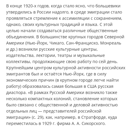
В конце 1920‑х годов, когда стало ясно, что большевики
утвердились в России надолго, в среде эмиграции стало
проявляться стремление к ассимиляции с сохранением,
однако, своих культурных традиций и языка. С этой
целью начали создаваться различные общественные
объединения. В большинстве крупных городов Северной
Америки (Нью-Йорк, Чикаго, Сан-Франциско, Монреаль
и др.) возникли русские культурные центры,
издательства, лектории, театры и музыкальные
коллективы, продолжающие свою работу по сей день.
Крупнейшим центром культурной активности российских
эмигрантов был и остаётся Нью-Йорк, где в силу
экономических причин (в крупном городе легче найти
работу) образовалась самая большая в США русская
диаспора. «В рамках Русской Америки возникло также
несколько компактных колоний, становление которых
было связано с общественной и деловой активностью
отдельных лиц — представителей российской
эмиграции» (с. 29), как, например, в Стратфорде, куда
переместилась в 1929 г. фирма А. А. Сикорского.