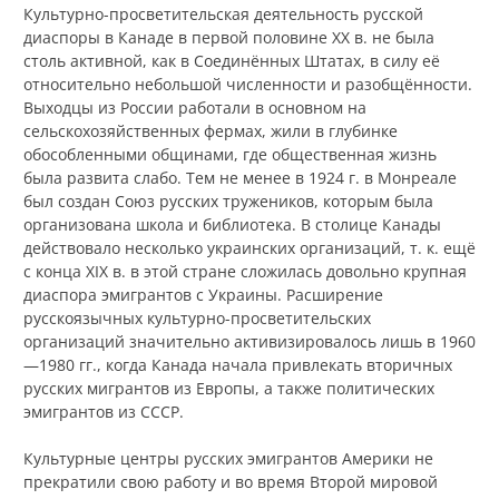
Культурно-просветительская деятельность русской
диаспоры в Канаде в первой половине XX в. не была
столь активной, как в Соединённых Штатах, в силу её
относительно небольшой численности и разобщённости.
Выходцы из России работали в основном на
сельскохозяйственных фермах, жили в глубинке
обособленными общинами, где общественная жизнь
была развита слабо. Тем не менее в 1924 г. в Монреале
был создан Союз русских тружеников, которым была
организована школа и библиотека. В столице Канады
действовало несколько украинских организаций, т. к. ещё
с конца XIX в. в этой стране сложилась довольно крупная
диаспора эмигрантов с Украины. Расширение
русскоязычных культурно-просветительских
организаций значительно активизировалось лишь в 1960
—1980 гг., когда Канада начала привлекать вторичных
русских мигрантов из Европы, а также политических
эмигрантов из СССР.
Культурные центры русских эмигрантов Америки не
прекратили свою работу и во время Второй мировой