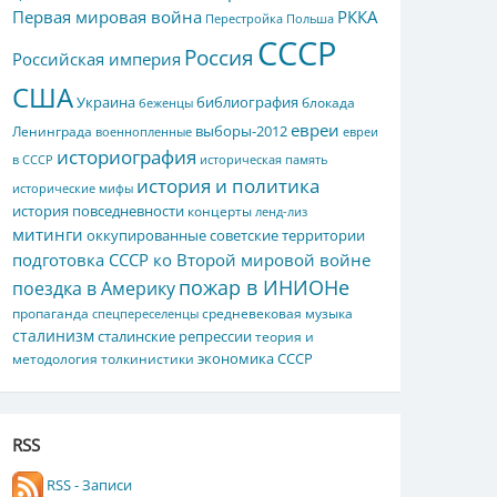
Первая мировая война
РККА
Перестройка
Польша
СССР
Россия
Российская империя
США
Украина
библиография
блокада
беженцы
евреи
выборы-2012
Ленинграда
военнопленные
евреи
историография
в СССР
историческая память
история и политика
исторические мифы
история повседневности
концерты
ленд-лиз
митинги
оккупированные советские территории
подготовка СССР ко Второй мировой войне
пожар в ИНИОНе
поездка в Америку
пропаганда
средневековая музыка
спецпереселенцы
сталинизм
сталинские репрессии
теория и
экономика СССР
методология толкинистики
RSS
RSS - Записи