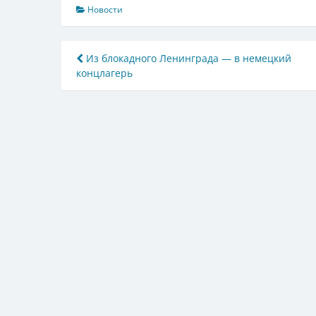
Новости
Навигация
Из блокадного Ленинграда — в немецкий
концлагерь
по
записям