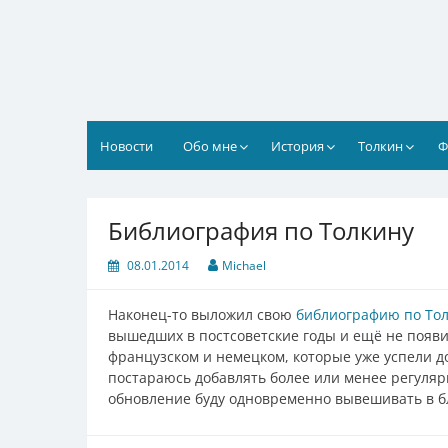
Перейти
к
содержимому
Новости
Обо мне
История
Толкин
Ф
Библиография по Толкину
08.01.2014
Michael
Наконец-то выложил свою
библиографию по То
вышедших в постсоветские годы и ещё не появи
французском и немецком, которые уже успели д
постараюсь добавлять более или менее регулярн
обновление буду одновременно вывешивать в бл