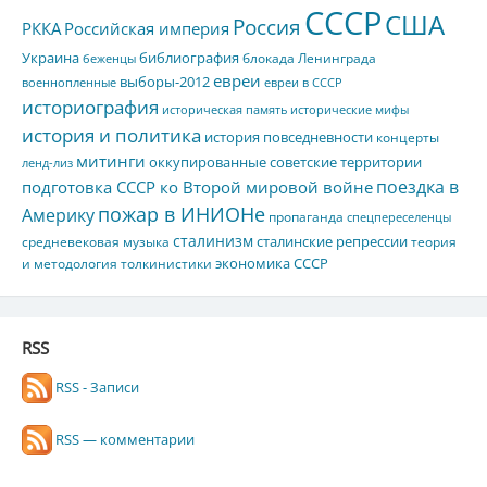
СССР
США
Россия
РККА
Российская империя
Украина
библиография
блокада Ленинграда
беженцы
евреи
выборы-2012
военнопленные
евреи в СССР
историография
историческая память
исторические мифы
история и политика
история повседневности
концерты
митинги
оккупированные советские территории
ленд-лиз
поездка в
подготовка СССР ко Второй мировой войне
пожар в ИНИОНе
Америку
пропаганда
спецпереселенцы
сталинизм
сталинские репрессии
средневековая музыка
теория
экономика СССР
и методология толкинистики
RSS
RSS - Записи
RSS — комментарии