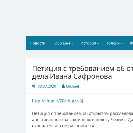
Перейти
к
содержимому
Новости
Обо мне
История
Толкин
Ф
Петиция с требованием об 
дела Ивана Сафронова
08.07.2020
Michael
http://chng.it/ZRHbqtrN6j
Петиция с требованием об открытом расследов
арестованного за «шпионаж в пользу Чехии». Д
окончательно не распоясался.