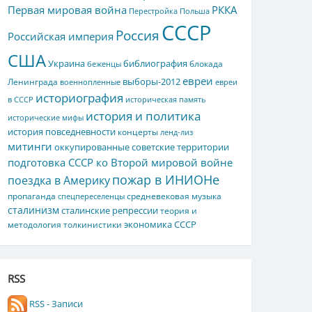
Первая мировая война
РККА
Перестройка
Польша
СССР
Россия
Российская империя
США
Украина
библиография
блокада
беженцы
евреи
выборы-2012
Ленинграда
военнопленные
евреи
историография
в СССР
историческая память
история и политика
исторические мифы
история повседневности
концерты
ленд-лиз
митинги
оккупированные советские территории
подготовка СССР ко Второй мировой войне
пожар в ИНИОНе
поездка в Америку
пропаганда
средневековая музыка
спецпереселенцы
сталинизм
сталинские репрессии
теория и
экономика СССР
методология толкинистики
RSS
RSS - Записи