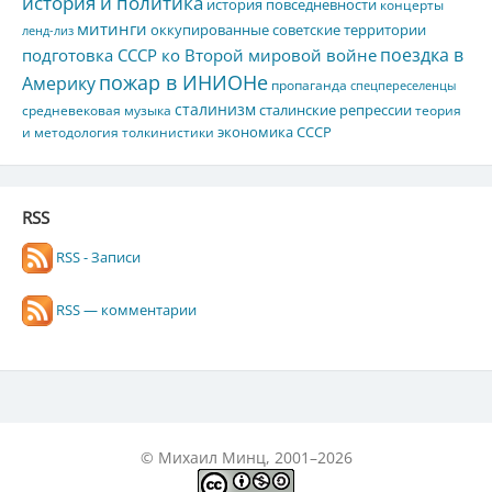
история и политика
история повседневности
концерты
митинги
оккупированные советские территории
ленд-лиз
поездка в
подготовка СССР ко Второй мировой войне
пожар в ИНИОНе
Америку
пропаганда
спецпереселенцы
сталинизм
сталинские репрессии
средневековая музыка
теория
экономика СССР
и методология толкинистики
RSS
RSS - Записи
RSS — комментарии
© Михаил Минц, 2001–2026