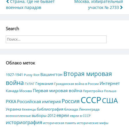
Навигация
Страна, где не бывает
Москва, избирательный
военных парадов
участок № 2733
по
записям
Search
Облако меток
Вторая мировая
Вашингтон
1927-1941
Pussy Riot
война
Интернет
Германия
ГУЛАГ
Гражданская война в России
Первая мировая война
Канада
Москва
Перестройка
Польша
СССР
США
Россия
РККА
Российская империя
Украина
библиография
блокада Ленинграда
беженцы
евреи
выборы-2012
военнопленные
евреи в СССР
историография
историческая память
исторические мифы