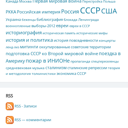
Первая мировая война
Канада
Москва
Перестройка
Польша
СССР
США
Россия
РККА
Российская империя
Украина
библиография
блокада Ленинграда
беженцы
евреи
выборы-2012
военнопленные
евреи в СССР
историография
историческая память
исторические мифы
история и политика
история повседневности
концерты
митинги
оккупированные советские территории
ленд-лиз
поездка в
подготовка СССР ко Второй мировой войне
пожар в ИНИОНе
Америку
пропаганда
спецпереселенцы
сталинизм
сталинские репрессии
средневековая музыка
теория
экономика СССР
и методология толкинистики
RSS
RSS - Записи
RSS — комментарии