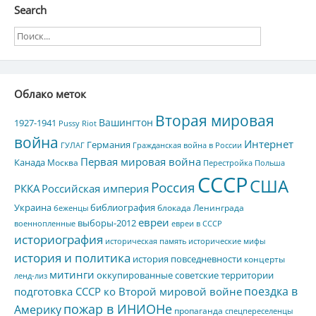
Search
Облако меток
Вторая мировая
Вашингтон
1927-1941
Pussy Riot
война
Интернет
Германия
ГУЛАГ
Гражданская война в России
Первая мировая война
Канада
Москва
Перестройка
Польша
СССР
США
Россия
РККА
Российская империя
Украина
библиография
блокада Ленинграда
беженцы
евреи
выборы-2012
военнопленные
евреи в СССР
историография
историческая память
исторические мифы
история и политика
история повседневности
концерты
митинги
оккупированные советские территории
ленд-лиз
поездка в
подготовка СССР ко Второй мировой войне
пожар в ИНИОНе
Америку
пропаганда
спецпереселенцы