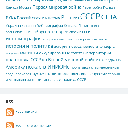
ГУЛАГ
Гражданская война в России
Первая мировая война
Канада
Москва
Перестройка
Польша
СССР
США
Россия
РККА
Российская империя
Украина
библиография
блокада Ленинграда
беженцы
евреи
выборы-2012
военнопленные
евреи в СССР
историография
историческая память
исторические мифы
история и политика
история повседневности
концерты
митинги
оккупированные советские территории
ленд-лиз
поездка в
подготовка СССР ко Второй мировой войне
пожар в ИНИОНе
Америку
пропаганда
спецпереселенцы
сталинизм
сталинские репрессии
средневековая музыка
теория
экономика СССР
и методология толкинистики
RSS
RSS - Записи
RSS — комментарии