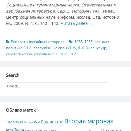
Социальные и гуманитарные науки. Отечественная и
зарубежная литература. Сер. 5, История
/ РАН. ИНИОН.
Центр социальных науч.-информ. исслед. Отд. истории.
М., 2009. № 4. С. 140—142.
Читать далее
→
Рефераты (всеобщая история)
1953–1958
,
военная
политика США
,
вооружённые силы США
,
Д. Д. Эйзенхауэр
,
стратегическое управление в США
,
США
Search
Облако меток
Вторая мировая
Вашингтон
1927-1941
Pussy Riot
война
Интернет
Германия