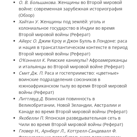
О. В. Большакова.
Женщины во Второй мировой
войне: современная зарубежная историография
(Обзор)
Хайтан У
. Женщины под землёй: уголь и
колониальное государство в Индии во время
Второй мировой войны (Реферат)
Айерс О
. Джим Кроу и Джон Булль в Лондоне: раса
и нация в трансатлантическом контексте в период
Второй мировой войны (Реферат)
О’Коннелл К
. Римские каникулы? Афроамериканцы
и итальянцы во Второй мировой войне (Реферат)
Смит Дж. П
. Раса и гостеприимство: «цветные»
воинские подразделения союзников в
южноафриканском тылу во время Второй мировой
войны (Реферат)
Литтлвуд Д
. Воинская повинность в
Великобритании, Новой Зеландии, Австралии и
Канаде во время Второй мировой войны (Реферат)
Якобелли П
. Японская разведывательная сеть в
Чили во время Второй мировой войны (Реферат)
Гловер Н., Арнберг Л., Коттрелл-Сандевалл Ф
.