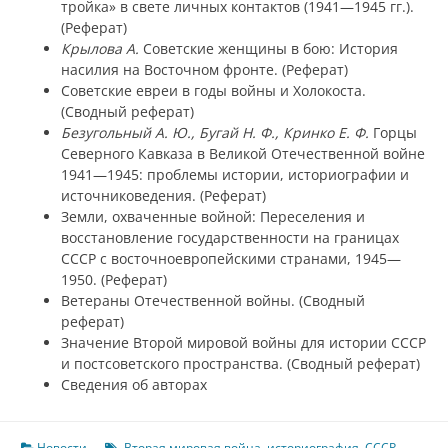
тройка» в свете личных контактов (1941—1945 гг.).
(Реферат)
Крылова А.
Советские женщины в бою: История
насилия на Восточном фронте. (Реферат)
Советские евреи в годы войны и Холокоста.
(Сводный реферат)
Безугольный А. Ю., Бугай Н. Ф., Кринко Е. Ф.
Горцы
Северного Кавказа в Великой Отечественной войне
1941—1945: проблемы истории, историографии и
источниковедения. (Реферат)
Земли, охваченные войной: Переселения и
восстановление государственности на границах
СССР с восточноевропейскими странами, 1945—
1950. (Реферат)
Ветераны Отечественной войны. (
Сводный
р
еферат)
Значение Второй мировой войны для истории СССР
и постсоветского пространства. (Сводный реферат)
Сведения об авторах
Новости
Вторая мировая война
,
историография
,
СССР