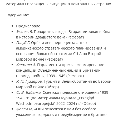
материалы посвящены ситуации в нейтральных странах.
Содержание:
Предисловие
Эккель Я
. Поворотные годы: Вторая мировая война
в истории двадцатого века (Реферат)
Голуб Г
. Орёл и лев: переоценка англо-
американского стратегического планирования и
основания большой стратегии США во Второй
мировой войне (Реферат)
Холмила А
. Парламент и пресса: формирование
концепции Объединённых наций в Британии
периода войны, 1939–1945 (Реферат)
Р. И. Гузаеров.
Турция и Великобритания во Второй
мировой войне (Обзор)
О. В. Бабенко.
Советско-польские отношения 1939–
1945 гг. (по материалам журнала „Przegląd
Wschodnioeuropejski” 2022–2024 гг.) (Обзор)
Фолли М.
«Они относятся к нам без особого
уважения»: гордость и предубеждение в британо-