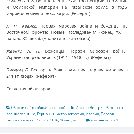
Пылькин В. А
. Военнопленные Австро-Венгрии, Германии
и Османской империи на Рязанской земле в годы
мировой войны и революции. (Реферат)
Л. Н. Жванко
. Первая мировая война и беженцы на
Восточном фронте: Новые исследования (конец XX —
начало XXI века). (Аналитический обзор)
Жванко Л. Н
. Беженцы Первой мировой войны:
Украинская реальность (1914—1918 гг.). (Реферат)
Энглунд П
. Восторг и боль сражения: первая мировая в
211 эпизодах. (Реферат)
Сведения об авторах
Сборники (всеобщая история)
Австро-Венгрия
,
беженцы
,
военнопленные
,
Германия
,
историография
,
Италия
,
Первая
мировая война
,
Россия
,
США
,
Франция
комментария 4