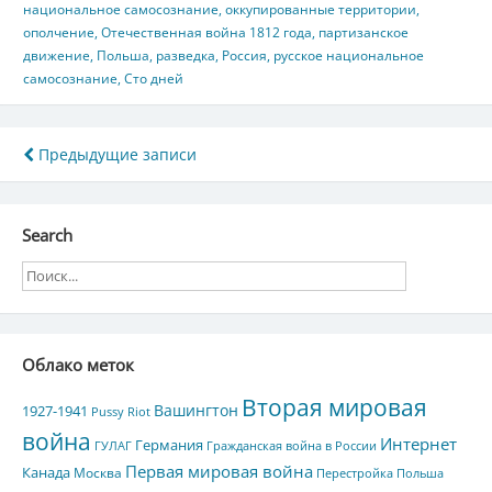
национальное самосознание
,
оккупированные территории
,
ополчение
,
Отечественная война 1812 года
,
партизанское
движение
,
Польша
,
разведка
,
Россия
,
русское национальное
самосознание
,
Сто дней
Навигация
Предыдущие записи
по
записям
Search
Облако меток
Вторая мировая
Вашингтон
1927-1941
Pussy Riot
война
Интернет
Германия
ГУЛАГ
Гражданская война в России
Первая мировая война
Канада
Москва
Перестройка
Польша