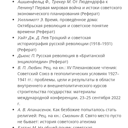
Ашшенфельд Ф., Трекер М.
От Людендорфа к
Ленину? Первая мировая война и истоки советского
экономического планирования (Реферат)
Уиллимотт Э
. Время, проведённое дома:
Октябрьская революция и советское понятие
времени (Реферат)
Уайт Дж. Д.
Лев Троцкий и советская
историография русской революции (1918–1931)
(Реферат)
Дьюкс П.
Русская революция в «Британской
энциклопедии» (Реферат)
В. П. Любин.
Рец. на кн.: XV Плехановские чтения:
Советский Союз в геополитических условиях 1927–
1941 гг.: проблемы, цели и результаты в области
внутреннего и внешнеполитического курсов
строительства государства: материалы
международной конференции, 23–25 сентября 2022
г.
А. В. Апанасенок.
Как безбожие попыталось стать
религией: Рец. на кн.:
Смолкин В.
Свято место пусто
не бывает: история советского атеизма
Баттис М
. На общей почве: советская