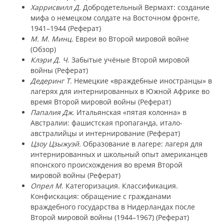
Харрисвилл Д
. Добродетельный Вермахт: создание
мифа о немецком солдате на Восточном фронте,
1941–1944 (Реферат)
М. М. Минц.
Евреи во Второй мировой войне
(Обзор)
Клэри Д. Ч
. Забытые учёные Второй мировой
войны (Реферат)
Дедеринг Т
. Немецкие «враждебные иностранцы» в
лагерях для интернированных в Южной Африке во
время Второй мировой войны (Реферат)
Папалия Дж
. Итальянская «пятая колонна» в
Австралии: фашистская пропаганда, итало-
австралийцы и интернирование (Реферат)
Цзоу Цзыжуэй.
Образование в лагере: лагеря для
интернированных и школьный опыт американцев
японского происхождения во время Второй
мировой войны (Реферат)
Опрел М
. Категоризация. Классификация.
Конфискация: обращение с гражданами
враждебного государства в Нидерландах после
Второй мировой войны (1944–1967) (Реферат)