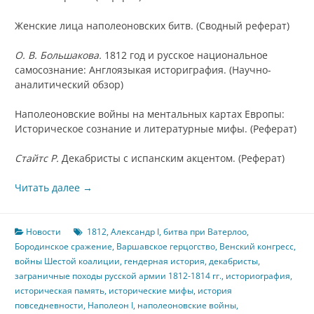
Женские лица наполеоновских битв. (Сводный реферат)
О. В. Большакова.
1812 год и русское национальное
самосознание: Англоязыкая историграфия. (Научно-
аналитический обзор)
Наполеоновские войны на ментальных картах Европы:
Историческое сознание и литературные мифы. (Реферат)
Стайтс Р.
Декабристы с испанским акцентом. (Реферат)
Читать далее
→
Новости
1812
,
Александр I
,
битва при Ватерлоо
,
Бородинское сражение
,
Варшавское герцогство
,
Венский конгресс
,
войны Шестой коалиции
,
гендерная история
,
декабристы
,
заграничные походы русской армии 1812-1814 гг.
,
историография
,
историческая память
,
исторические мифы
,
история
повседневности
,
Наполеон I
,
наполеоновские войны
,