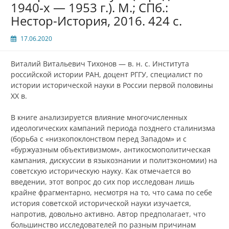
1940‑х — 1953 г.). М.; СПб.:
Нестор-История, 2016. 424 с.
17.06.2020
Виталий Витальевич Тихонов — в. н. с. Института
российской истории РАН, доцент РГГУ, специалист по
истории исторической науки в России первой половины
XX в.
В книге анализируется влияние многочисленных
идеологических кампаний периода позднего сталинизма
(борьба с «низкопоклонством перед Западом» и с
«буржуазным объективизмом», антикосмополитическая
кампания, дискуссии в языкознании и политэкономии) на
советскую историческую науку. Как отмечается во
введении, этот вопрос до сих пор исследован лишь
крайне фрагментарно, несмотря на то, что сама по себе
история советской исторической науки изучается,
напротив, довольно активно. Автор предполагает, что
большинство исследователей по разным причинам