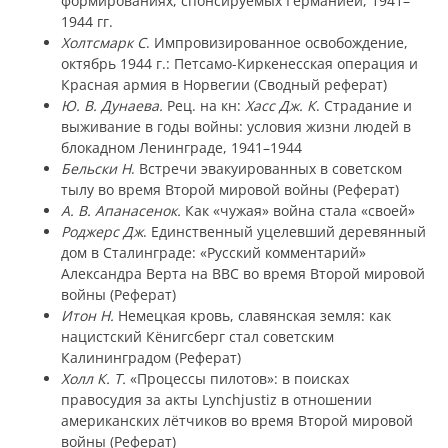
формированиях, спонсируемых Германией, 1941–
1944 гг.
Холтсмарк С
. Импровизированное освобождение,
октябрь 1944 г.: Петсамо-Киркенесская операция и
Красная армия в Норвегии (Сводный реферат)
Ю. В. Дунаева.
Рец. на кн:
Хасс Дж. К
. Страдание и
выживание в годы войны: условия жизни людей в
блокадном Ленинграде, 1941–1944
Бельски Н
. Встречи эвакуированных в советском
тылу во время Второй мировой войны (Реферат)
А. В. Апанасенок.
Как «чужая» война стала «своей»
Роджерс Дж
. Единственный уцелевший деревянный
дом в Сталинграде: «Русский комментарий»
Александра Верта на BBC во время Второй мировой
войны (Реферат)
Итон Н.
Немецкая кровь, славянская земля: как
нацистский Кёнигсберг стал советским
Калининградом (Реферат)
Холл К. Т.
«Процессы пилотов»: в поисках
правосудия за акты Lynchjustiz в отношении
американских лётчиков во время Второй мировой
войны (Реферат)