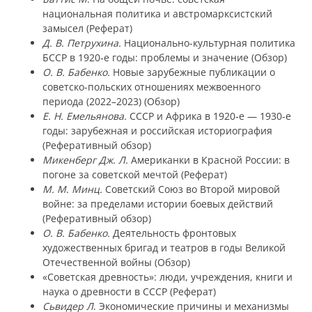
национальная политика и австромарксистский
замысел (Реферат)
Д. В. Петрухина.
Национально-культурная политика
БССР в 1920‑е годы: проблемы и значение (Обзор)
О. В. Бабенко.
Новые зарубежные публикации о
советско-польских отношениях межвоенного
периода (2022–2023) (Обзор)
Е. Н. Емельянова.
СССР и Африка в 1920‑е — 1930‑е
годы: зарубежная и российская историография
(Реферативный обзор)
Микенберг Дж. Л.
Американки в Красной России: в
погоне за советской мечтой (Реферат)
М. М. Минц.
Советский Союз во Второй мировой
войне: за пределами истории боевых действий
(Реферативный обзор)
О. В. Бабенко.
Деятельность фронтовых
художественных бригад и театров в годы Великой
Отечественной войны (Обзор)
«Советская древность»: люди, учреждения, книги и
наука о древности в СССР (Реферат)
Сьвидер Л
. Экономические причины и механизмы