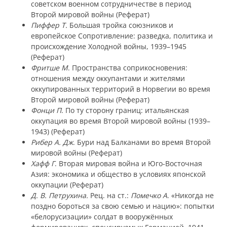
советском военном сотрудничестве в период
Второй мировой войны (Реферат)
Пиффер Т.
Большая тройка союзников и
европейское Сопротивление: разведка, политика и
происхождение Холодной войны, 1939–1945
(Реферат)
Фритше М
. Пространства соприкосновения:
отношения между оккупантами и жителями
оккупированных территорий в Норвегии во время
Второй мировой войны (Реферат)
Фонци П
. По ту сторону границ: итальянская
оккупация во время Второй мировой войны (1939–
1943) (Реферат)
Рибер А. Дж
. Бури над Балканами во время Второй
мировой войны (Реферат)
Хафф Г
. Вторая мировая война и Юго-Восточная
Азия: экономика и общество в условиях японской
оккупации (Реферат)
Д. В. Петрухина.
Рец. на ст.:
Помечко А
. «Никогда не
поздно бороться за свою семью и нацию»: попытки
«белорусизации» солдат в вооружённых