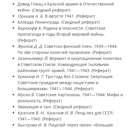
Дэвид Гланц о Красной армии в Отечественной
войне. (Сводный реферат)
Оришев А. Б.
В августе 1941. (Реферат)
Блокада Ленинграда. (Сводный реферат)
Беркхофф К.
Родина в опасности: Советская
пропаганда в годы Второй мировой войны.
(Реферат)
Фролов Д. Д.
Советско-финский плен, 1939—1944:
По обе стороны колючей проволоки. (Реферат)
Хазенклевер Й.
Вермахт и оккупационная политика
в Советском Союзе: Командующие тыловыми
районами групп армий, 1941—1943. (Реферат)
Ермолов И. Г.
Три года без Сталина: Оккупация:
Советские граждане между нацистами и
большевиками, 1941—1944. (Реферат)
Мусял Б.
Советские партизаны, 1941—1944: Мифы и
реальность. (Реферат)
Эвакуация и тыл. (Сводный реферат)
Краснов В. Н., Краснов И. В.
Ленд-лиз для СССР,
1941—1945. (Реферат)
Быстрова И. В.
Поцелуй через океан: «Большая