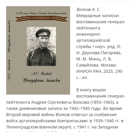
Волков А. С.
Мемуарные записки:
воспоминания генерал-
лейтенанта
инженерно-
артиллерийской
службы / науч. ред. О.
И. Дернова-Пигарева,
М. М. Минц, Л. В.
Самуйлова. Москва:
ИНИОН РАН, 2025. 290
с.: ил.
В книгу вошли
воспоминания генерал-
лейтенанта Андрея Сергеевича Волкова (1893–1965), а
также дневниковые записи за 1942–1945 годы. Во время
Второй мировой войны Волков отвечал за снабжение
войск артиллерийскими боеприпасами: в 1939–1940 гг. в
Ленинградском военном округе, с 1941 г. на Западном