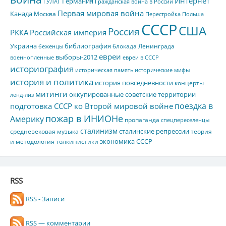
Интернет
Германия
ГУЛАГ
Гражданская война в России
Первая мировая война
Канада
Москва
Перестройка
Польша
СССР
США
Россия
РККА
Российская империя
Украина
библиография
блокада Ленинграда
беженцы
евреи
выборы-2012
военнопленные
евреи в СССР
историография
историческая память
исторические мифы
история и политика
история повседневности
концерты
митинги
оккупированные советские территории
ленд-лиз
поездка в
подготовка СССР ко Второй мировой войне
пожар в ИНИОНе
Америку
пропаганда
спецпереселенцы
сталинизм
сталинские репрессии
средневековая музыка
теория
экономика СССР
и методология толкинистики
RSS
RSS - Записи
RSS — комментарии