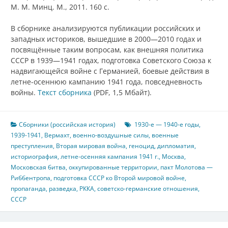
М. М. Минц. М., 2011. 160 с.
В сборнике анализируются публикации российских и
западных историков, вышедшие в 2000—2010 годах и
посвящённые таким вопросам, как внешняя политика
СССР в 1939—1941 годах, подготовка Советского Союза к
надвигающейся войне с Германией, боевые действия в
летне-осеннюю кампанию 1941 года, повседневность
войны.
Текст сборника
(PDF, 1,5 Мбайт).
Сборники (российская история)
1930-е — 1940-е годы
,
1939-1941
,
Вермахт
,
военно-воздушные силы
,
военные
преступления
,
Вторая мировая война
,
геноцид
,
дипломатия
,
историография
,
летне-осенняя кампания 1941 г.
,
Москва
,
Московская битва
,
оккупированные территории
,
пакт Молотова —
Риббентропа
,
подготовка СССР ко Второй мировой войне
,
пропаганда
,
разведка
,
РККА
,
советско-германские отношения
,
СССР