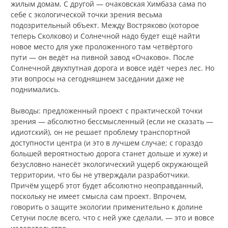
жилым домам. С другой — очаковская Химбаза сама по
себе с экологической точки зрения весьма
подозрительный объект. Между Востряково (которое
теперь Сколково) и Солнечной надо будет ещё найти
новое место для уже проложенного там четвёртого
пути — он ведёт на пивной завод «Очаково». После
Солнечной двухпутная дорога и вовсе идёт через лес. Но
эти вопросы на сегодняшнем заседании даже не
поднимались.
Выводы: предложенный проект с практической точки
зрения — абсолютно бессмысленный (если не сказать —
идиотский), он не решает проблему транспортной
доступности центра (и это в лучшем случае; с гораздо
большей вероятностью дорога станет дольше и хуже) и
безусловно нанесёт экологический ущерб окружающей
территории, что бы не утверждали разработчики.
Причём ущерб этот будет абсолютно неоправданный,
поскольку не имеет смысла сам проект. Впрочем,
говорить о защите экологии применительно к долине
Сетуни после всего, что с ней уже сделали, — это и вовсе