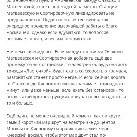
остановочного пункта Аминьевская между Очаково и
Матвеевской, тоже с пересадкой на метро. Станции
Матвеевскую и Сортировочную ликвидировать не
предполагается. Подаётся это, естественно, как
очередное проявление высочайшей заботы о благе
москвичей, однако если вдуматься, то вопросов
возникает много, и весьма неприятных.
Начнём с очевидного. Если между станциями Очаково,
Матвеевская и Сортировочная добавить ещё две
промежуточных остановки, то электричка, будь она хоть
трижды «Ласточкой», будет ехать со скоростью трамвая,
разгоняться станет просто негде. И если сейчас дорога
от Очаково до Киевского вокзала занимает тринадцать
минут (или даже меньше, если ехать без остановок), то
после такой «реконструкции» получатся все двадцать, а
то и больше.
Ещё один, не менее очевидный момент: как ни крути,
самый короткий маршрут на электричке до центра
Москвы по Киевскому направлению лежит через
Киевский вокзал. Чтобы этот маршрут стал по-