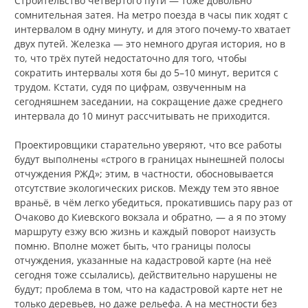
Строительство четвёртого пути — тоже довольно
сомнительная затея. На метро поезда в часы пик ходят с
интервалом в одну минуту, и для этого почему-то хватает
двух путей. Железка — это немного другая история, но в
то, что трёх путей недостаточно для того, чтобы
сократить интервалы хотя бы до 5–10 минут, верится с
трудом. Кстати, судя по цифрам, озвученным на
сегодняшнем заседании, на сокращение даже среднего
интервала до 10 минут рассчитывать не приходится.
Проектировщики старательно уверяют, что все работы
будут выполнены «строго в границах нынешней полосы
отчуждения РЖД»; этим, в частности, обосновывается
отсутствие экологических рисков. Между тем это явное
враньё, в чём легко убедиться, прокатившись пару раз от
Очаково до Киевского вокзала и обратно, — а я по этому
маршруту езжу всю жизнь и каждый поворот наизусть
помню. Вполне может быть, что границы полосы
отчуждения, указанные на кадастровой карте (на неё
сегодня тоже ссылались), действительно нарушены не
будут; проблема в том, что на кадастровой карте нет не
только деревьев, но даже рельефа. А на местности без