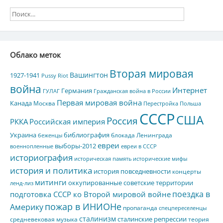
Облако меток
Вторая мировая
Вашингтон
1927-1941
Pussy Riot
война
Интернет
Германия
ГУЛАГ
Гражданская война в России
Первая мировая война
Канада
Москва
Перестройка
Польша
СССР
США
Россия
РККА
Российская империя
Украина
библиография
блокада Ленинграда
беженцы
евреи
выборы-2012
военнопленные
евреи в СССР
историография
историческая память
исторические мифы
история и политика
история повседневности
концерты
митинги
оккупированные советские территории
ленд-лиз
поездка в
подготовка СССР ко Второй мировой войне
пожар в ИНИОНе
Америку
пропаганда
спецпереселенцы
сталинизм
сталинские репрессии
средневековая музыка
теория