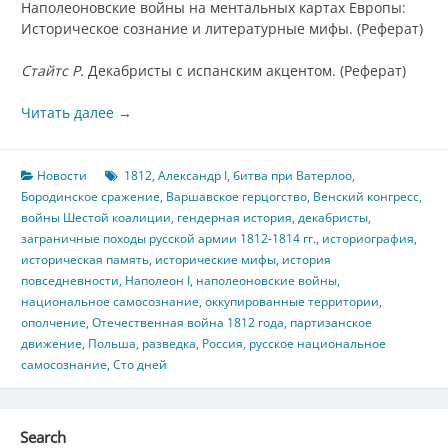
Наполеоновские войны на ментальных картах Европы:
Историческое сознание и литературные мифы. (Реферат)
Стайтс Р.
Декабристы с испанским акцентом. (Реферат)
Читать далее
→
Новости
1812
,
Александр I
,
битва при Ватерлоо
,
Бородинское сражение
,
Варшавское герцогство
,
Венский конгресс
,
войны Шестой коалиции
,
гендерная история
,
декабристы
,
заграничные походы русской армии 1812-1814 гг.
,
историография
,
историческая память
,
исторические мифы
,
история
повседневности
,
Наполеон I
,
наполеоновские войны
,
национальное самосознание
,
оккупированные территории
,
ополчение
,
Отечественная война 1812 года
,
партизанское
движение
,
Польша
,
разведка
,
Россия
,
русское национальное
самосознание
,
Сто дней
Search