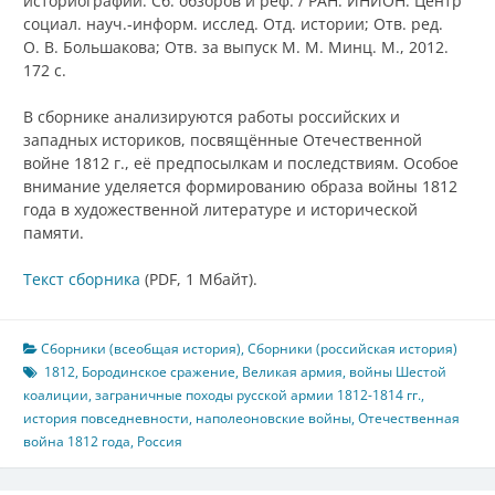
историографии: Сб. обзоров и реф. / РАН. ИНИОН. Центр
социал. науч.-информ. исслед. Отд. истории; Отв. ред.
О. В. Большакова; Отв. за выпуск М. М. Минц. М., 2012.
172 с.
В сборнике анализируются работы российских и
западных историков, посвящённые Отечественной
войне 1812 г., её предпосылкам и последствиям. Особое
внимание уделяется формированию образа войны 1812
года в художественной литературе и исторической
памяти.
Текст сборника
(PDF, 1 Мбайт).
Сборники (всеобщая история)
,
Сборники (российская история)
1812
,
Бородинское сражение
,
Великая армия
,
войны Шестой
коалиции
,
заграничные походы русской армии 1812-1814 гг.
,
история повседневности
,
наполеоновские войны
,
Отечественная
война 1812 года
,
Россия