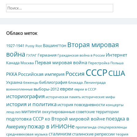
Облако меток
Вторая мировая
Вашингтон
1927-1941
Pussy Riot
война
Интернет
Германия
ГУЛАГ
Гражданская война в России
Первая мировая война
Канада
Москва
Перестройка
Польша
СССР
США
Россия
РККА
Российская империя
Украина
библиография
блокада Ленинграда
беженцы
евреи
выборы-2012
военнопленные
евреи в СССР
историография
историческая память
исторические мифы
история и политика
история повседневности
концерты
митинги
оккупированные советские территории
ленд-лиз
поездка в
подготовка СССР ко Второй мировой войне
пожар в ИНИОНе
Америку
пропаганда
спецпереселенцы
сталинизм
сталинские репрессии
средневековая музыка
теория