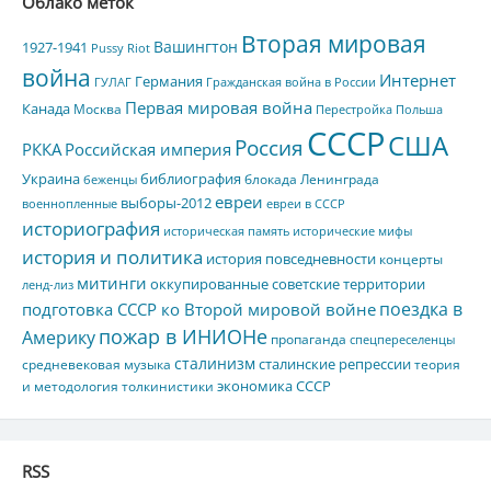
Облако меток
Вторая мировая
Вашингтон
1927-1941
Pussy Riot
война
Интернет
Германия
ГУЛАГ
Гражданская война в России
Первая мировая война
Канада
Москва
Перестройка
Польша
СССР
США
Россия
РККА
Российская империя
Украина
библиография
блокада Ленинграда
беженцы
евреи
выборы-2012
военнопленные
евреи в СССР
историография
историческая память
исторические мифы
история и политика
история повседневности
концерты
митинги
оккупированные советские территории
ленд-лиз
поездка в
подготовка СССР ко Второй мировой войне
пожар в ИНИОНе
Америку
пропаганда
спецпереселенцы
сталинизм
сталинские репрессии
средневековая музыка
теория
экономика СССР
и методология толкинистики
RSS