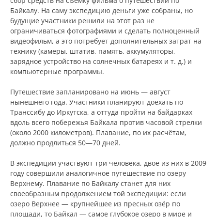
сбор средств на съёмку фильма о путешествии по
Байкалу. На саму экспедицию деньги уже собраны, но
будущие участники решили на этот раз не
ограничиваться фотографиями и сделать полноценный
видеофильм, а это потребует дополнительных затрат на
технику (камеры, штатив, память, аккумуляторы,
зарядное устройство на солнечных батареях и т. д.) и
компьютерные программы.
Путешествие запланировано на июнь — август
нынешнего года. Участники планируют доехать по
Транссибу до Иркутска, а оттуда пройти на байдарках
вдоль всего побережья Байкала против часовой стрелки
(около 2000 километров). Плавание, по их расчётам,
должно продлиться 50—70 дней.
В экспедиции участвуют три человека, двое из них в 2009
году совершили аналогичное путешествие по озеру
Верхнему. Плавание по Байкалу станет для них
своеобразным продолжением той экспедиции: если
озеро Верхнее — крупнейшее из пресных озёр по
площади, то Байкал — самое глубокое озеро в мире и