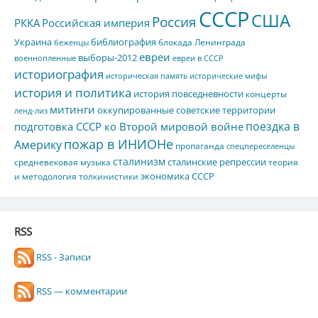
СССР
США
Россия
РККА
Российская империя
Украина
библиография
блокада Ленинграда
беженцы
евреи
выборы-2012
военнопленные
евреи в СССР
историография
историческая память
исторические мифы
история и политика
история повседневности
концерты
митинги
оккупированные советские территории
ленд-лиз
поездка в
подготовка СССР ко Второй мировой войне
пожар в ИНИОНе
Америку
пропаганда
спецпереселенцы
сталинизм
сталинские репрессии
средневековая музыка
теория
экономика СССР
и методология толкинистики
RSS
RSS - Записи
RSS — комментарии