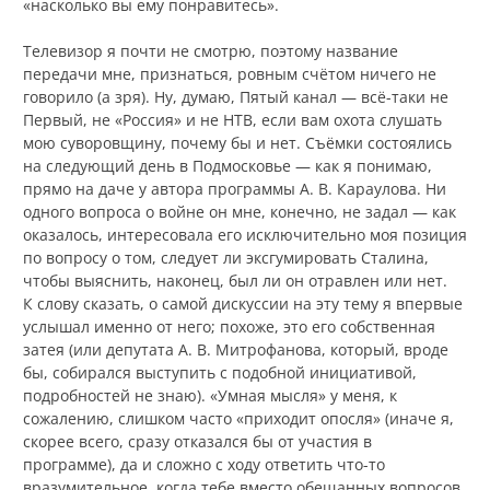
«насколько вы ему понравитесь».
Телевизор я почти не смотрю, поэтому название
передачи мне, признаться, ровным счётом ничего не
говорило (а зря). Ну, думаю, Пятый канал — всё-таки не
Первый, не «Россия» и не НТВ, если вам охота слушать
мою суворовщину, почему бы и нет. Съёмки состоялись
на следующий день в Подмосковье — как я понимаю,
прямо на даче у автора программы А. В. Караулова. Ни
одного вопроса о войне он мне, конечно, не задал — как
оказалось, интересовала его исключительно моя позиция
по вопросу о том, следует ли эксгумировать Сталина,
чтобы выяснить, наконец, был ли он отравлен или нет.
К слову сказать, о самой дискуссии на эту тему я впервые
услышал именно от него; похоже, это его собственная
затея (или депутата А. В. Митрофанова, который, вроде
бы, собирался выступить с подобной инициативой,
подробностей не знаю). «Умная мысля» у меня, к
сожалению, слишком часто «приходит опосля» (иначе я,
скорее всего, сразу отказался бы от участия в
программе), да и сложно с ходу ответить что-то
вразумительное, когда тебе вместо обещанных вопросов