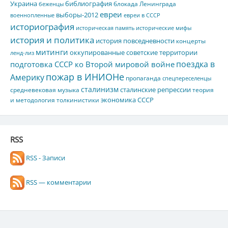
Украина
библиография
блокада Ленинграда
беженцы
евреи
выборы-2012
военнопленные
евреи в СССР
историография
историческая память
исторические мифы
история и политика
история повседневности
концерты
митинги
оккупированные советские территории
ленд-лиз
поездка в
подготовка СССР ко Второй мировой войне
пожар в ИНИОНе
Америку
пропаганда
спецпереселенцы
сталинизм
сталинские репрессии
средневековая музыка
теория
экономика СССР
и методология толкинистики
RSS
RSS - Записи
RSS — комментарии