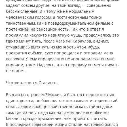
задают совсем другие, на твой взгляд — совершенно
бессмысленные, и к тому же не нормальным
человеческим голосом, а постановочным томно-
таинственным, как в псевдодокументальном фильме с
претензией на сенсационность. Так что в ответ я
промямлил какую-то невнятную чушь, продолжалось это
где-то минут пять, после чего г‑н Караулов, видимо,
отчаявшись вытянуть из меня хоть что-нибудь,
прекратил съёмки, сухо попрощался и отправил меня
восвояси. Я ему определённо не «понравился»; он мне,
впрочем, тоже. Надеюсь, что в передачу он меня пихать
не станет.
Что же касается Сталина…
Был ли он отравлен? Может, и был, но с вероятностью
один к десяти, не больше: как показывает исторический
опыт, людям вообще свойственно искать тайны даже
там, где их нет, тогда как на самом деле всё обычно
бывает гораздо прозаичнее, чем принято считать.
В последние годы своей жизни Сталин настолько боялся