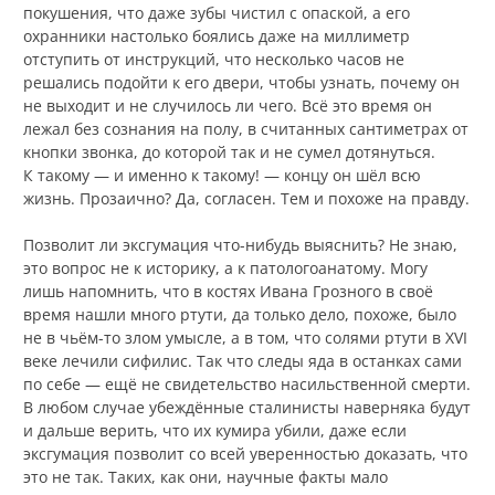
покушения, что даже зубы чистил с опаской, а его
охранники настолько боялись даже на миллиметр
отступить от инструкций, что несколько часов не
решались подойти к его двери, чтобы узнать, почему он
не выходит и не случилось ли чего. Всё это время он
лежал без сознания на полу, в считанных сантиметрах от
кнопки звонка, до которой так и не сумел дотянуться.
К такому — и именно к такому! — концу он шёл всю
жизнь. Прозаично? Да, согласен. Тем и похоже на правду.
Позволит ли эксгумация что-нибудь выяснить? Не знаю,
это вопрос не к историку, а к патологоанатому. Могу
лишь напомнить, что в костях Ивана Грозного в своё
время нашли много ртути, да только дело, похоже, было
не в чьём-то злом умысле, а в том, что солями ртути в XVI
веке лечили сифилис. Так что следы яда в останках сами
по себе — ещё не свидетельство насильственной смерти.
В любом случае убеждённые сталинисты наверняка будут
и дальше верить, что их кумира убили, даже если
эксгумация позволит со всей уверенностью доказать, что
это не так. Таких, как они, научные факты мало