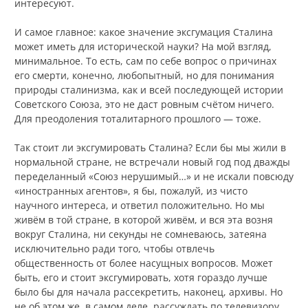
интересуют.
И самое главное: какое значение эксгумация Сталина
может иметь для исторической науки? На мой взгляд,
минимальное. То есть, сам по себе вопрос о причинах
его смерти, конечно, любопытный, но для понимания
природы сталинизма, как и всей последующей истории
Советского Союза, это не даст ровным счётом ничего.
Для преодоления тоталитарного прошлого — тоже.
Так стоит ли эксгумировать Сталина? Если бы мы жили в
нормальной стране, не встречали новый год под дважды
переделанный «Союз нерушимый…» и не искали повсюду
«иностранных агентов», я бы, пожалуй, из чисто
научного интереса, и ответил положительно. Но мы
живём в той стране, в которой живём, и вся эта возня
вокруг Сталина, ни секунды не сомневаюсь, затеяна
исключительно ради того, чтобы отвлечь
общественность от более насущных вопросов. Может
быть, его и стоит эксгумировать, хотя гораздо лучше
было бы для начала рассекретить, наконец, архивы. Но
не об этом же, в самом деле, рассуждать по телевизору.