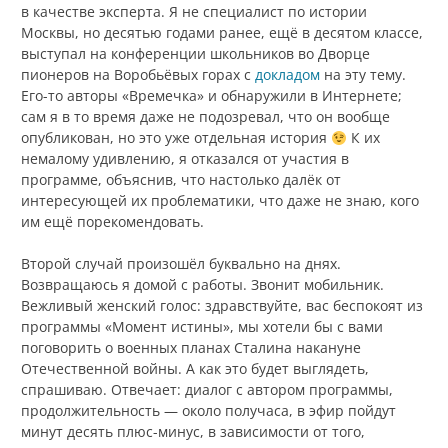
в качестве эксперта. Я не специалист по истории
Москвы, но десятью годами ранее, ещё в десятом классе,
выступал на конференции школьников во Дворце
пионеров на Воробьёвых горах с
докладом
на эту тему.
Его-то авторы «Времечка» и обнаружили в Интернете;
сам я в то время даже не подозревал, что он вообще
опубликован, но это уже отдельная история
К их
немалому удивлению, я отказался от участия в
программе, объяснив, что настолько далёк от
интересующей их проблематики, что даже не знаю, кого
им ещё порекомендовать.
Второй случай произошёл буквально на днях.
Возвращаюсь я домой с работы. Звонит мобильник.
Вежливый женский голос: здравствуйте, вас беспокоят из
программы «Момент истины», мы хотели бы с вами
поговорить о военных планах Сталина накануне
Отечественной войны. А как это будет выглядеть,
спрашиваю. Отвечает: диалог с автором программы,
продолжительность — около получаса, в эфир пойдут
минут десять плюс-минус, в зависимости от того,