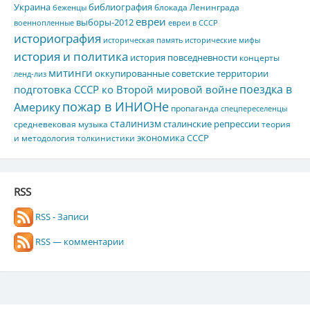
Украина
библиография
блокада Ленинграда
беженцы
евреи
выборы-2012
военнопленные
евреи в СССР
историография
историческая память
исторические мифы
история и политика
история повседневности
концерты
митинги
оккупированные советские территории
ленд-лиз
поездка в
подготовка СССР ко Второй мировой войне
пожар в ИНИОНе
Америку
пропаганда
спецпереселенцы
сталинизм
сталинские репрессии
средневековая музыка
теория
экономика СССР
и методология толкинистики
RSS
RSS - Записи
RSS — комментарии