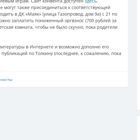
олевым играм. Сайт конвента доступен
здесь
,
е могут также присоединиться к соответствующей
одить в ДК «Маяк» (улица Газопровод, дом 9а) с 21 по
ожно заплатить пониженный оргвзнос (700 рублей за
етская комната, чтобы не было скучно, пока родители
й литературы в Интернете и возможно дополню его
публикаций по Толкину (последнее, к сожалению, пока
инисты