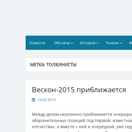
Перейти
к
содержимому
Новости
Обо мне
История
Толкин
Ф
МЕТКА:
ТОЛКИНИСТЫ
Вескон-2015 приближается
16.02.2015
Между делом неуклонно приближается очередна
оборонительных позиций под Нарвой, известная
отечества», а вместе с ней и очередной, уже с