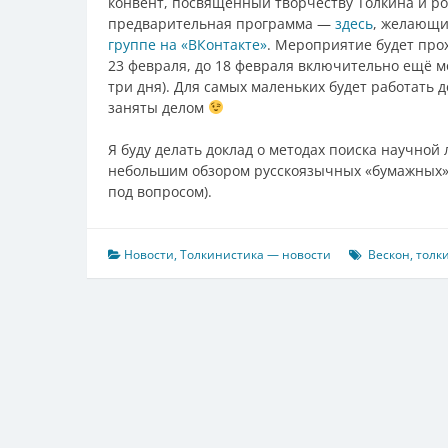
конвент, посвящённый творчеству Толкина и р
предварительная программа —
здесь
, желающи
группе на «ВКонтакте»
. Мероприятие будет прох
23 февраля, до 18 февраля включительно ещё м
три дня). Для самых маленьких будет работать д
заняты делом
Я буду делать доклад о методах поиска научно
небольшим обзором русскоязычных «бумажных» 
под вопросом).
Новости
,
Толкинистика — новости
Вескон
,
толк