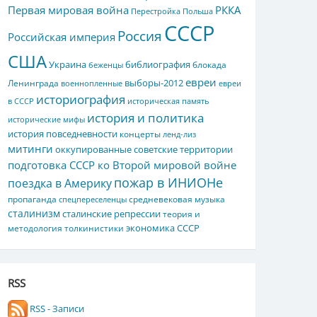
Первая мировая война
РККА
Перестройка
Польша
СССР
Россия
Российская империя
США
Украина
библиография
блокада
беженцы
евреи
выборы-2012
Ленинграда
военнопленные
евреи
историография
в СССР
историческая память
история и политика
исторические мифы
история повседневности
концерты
ленд-лиз
митинги
оккупированные советские территории
подготовка СССР ко Второй мировой войне
пожар в ИНИОНе
поездка в Америку
пропаганда
средневековая музыка
спецпереселенцы
сталинизм
сталинские репрессии
теория и
экономика СССР
методология толкинистики
RSS
RSS - Записи