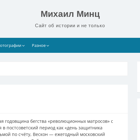
Михаил Минц
Сайт об истории и не только
отографии
Разное
я годовщина бегства «революционных матросов» с
 в постсоветский период как «день защитника
едьмой по счёту, Вескон — ежегодный московский