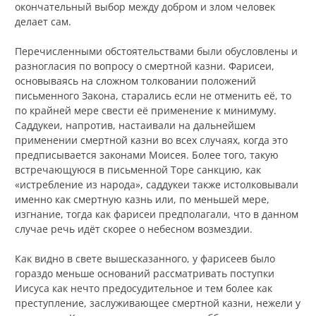
окончательный выбор между добром и злом человек
делает сам.
Перечисленными обстоятельствами были обусловлены и
разногласия по вопросу о смертной казни. Фарисеи,
основываясь на сложном толковании положений
письменного Закона, старались если не отменить её, то
по крайней мере свести её применение к минимуму.
Саддукеи, напротив, настаивали на дальнейшем
применении смертной казни во всех случаях, когда это
предписывается законами Моисея. Более того, такую
встречающуюся в письменной Торе санкцию, как
«истребление из народа», саддукеи также истолковывали
именно как смертную казнь или, по меньшей мере,
изгнание, тогда как фарисеи предполагали, что в данном
случае речь идёт скорее о небесном возмездии.
Как видно в свете вышесказанного, у фарисеев было
гораздо меньше оснований рассматривать поступки
Иисуса как нечто предосудительное и тем более как
преступление, заслуживающее смертной казни, нежели у