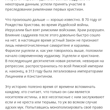
некоторым данным, успели принять участие в
преследовании римлянами первых христиан.
Что произошло дальше — хорошо известно. В 70 году от
Рождества Христова, во время Иудейской войны,
Иерусалим был взят римскими войсками, Храм разрушен.
Влияние саддукеев после этого довольно быстро сошло
на нет; в настоящее время устный Закон не признают
лишь немногочисленные самаритяне и караимы.
Фарисеи уцелели и, как уже говорилось выше, положили
начало современному иудаизму. Уцелели и христиане.
В последующие десятилетия новая религия, невзирая на
репрессии, распространилась по всей Римской империи
и, наконец, в 313 году была легализована императорами
Лицинием и Константином.
Эту историю полезно время от времени вспоминать
каждому, кто считает, что только он сам является
носителем истины, а все несогласные с ним заслуживают
если и не креста или тюрьмы, то уж во всяком случае
адских мук. Попытавшись монополизировать своё право