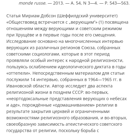
monde russe
.
— 2013. — A. 54, N 3—4. — P. 543—563.
Статья Мириам Добсон (Шеффилдский университет)
«Обществовед встречается с „верующим“» (1) посвящена
отношениям между верующими и советским режимом
при Хрущёве и в первые годы после его смещения.
Исследование основано на многочисленных интервью
верующих из различных регионов Союза, собранных
советскими социологами, которые в этот период
проявляли особый интерес к народной религиозности,
пользуясь ослаблением идеологического диктата в годы
«оттепели». Непосредственным материалом для статьи
послужили 14 интервью, собранных в 1964—1965 гг. в
Ивановской области. Автор исследует два аспекта
религиозной жизни в позднем СССР: во-первых,
«неортодоксальные представления верующих о небесах
и аде», порождённые «одомашниванием» религии в
результате закрытия церквей и ограниченными
возможностями религиозного образования, и во-вторых,
своеобразную зависимость атеистического советского
государства от религии, поскольку борьба с