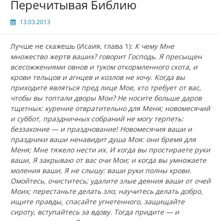
Перечитывая Библию
13.03.2013
Лучше не скажешь (Исаия, глава 1):
К чему Мне
множество жертв ваших? говорит Господь. Я пресыщен
всесожжениями овнов и туком откормленного скота, и
крови тельцов и агнцев и козлов не хочу. Когда вы
приходите являться пред лице Мое, кто требует от вас,
чтобы вы топтали дворы Мои? Не носите больше даров
тщетных: курение отвратительно для Меня; новомесячий
и суббот, праздничных собраний не могу терпеть:
беззаконие — и празднование! Новомесячия ваши и
праздники ваши ненавидит душа Моя: они бремя для
Меня; Мне тяжело нести их. И когда вы простираете руки
ваши, Я закрываю от вас очи Мои; и когда вы умножаете
моления ваши, Я не слышу: ваши руки полны крови.
Омойтесь, очиститесь; удалите злые деяния ваши от очей
Моих; перестаньте делать зло; научитесь делать добро,
ищите правды, спасайте угнетенного, защищайте
сироту, вступайтесь за вдову. Тогда придите — и