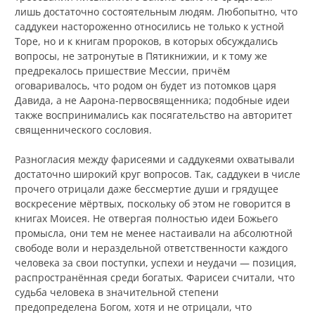
лишь достаточно состоятельным людям. Любопытно, что
саддукеи настороженно относились не только к устной
Торе, но и к книгам пророков, в которых обсуждались
вопросы, не затронутые в Пятикнижии, и к тому же
предрекалось пришествие Мессии, причём
оговаривалось, что родом он будет из потомков царя
Давида, а не Аарона-первосвященника; подобные идеи
также воспринимались как посягательство на авторитет
священнического сословия.
Разногласия между фарисеями и саддукеями охватывали
достаточно широкий круг вопросов. Так, саддукеи в числе
прочего отрицали даже бессмертие души и грядущее
воскресение мёртвых, поскольку об этом не говорится в
книгах Моисея. Не отвергая полностью идеи Божьего
промысла, они тем не менее настаивали на абсолютной
свободе воли и нераздельной ответственности каждого
человека за свои поступки, успехи и неудачи — позиция,
распространённая среди богатых. Фарисеи считали, что
судьба человека в значительной степени
предопределена Богом, хотя и не отрицали, что