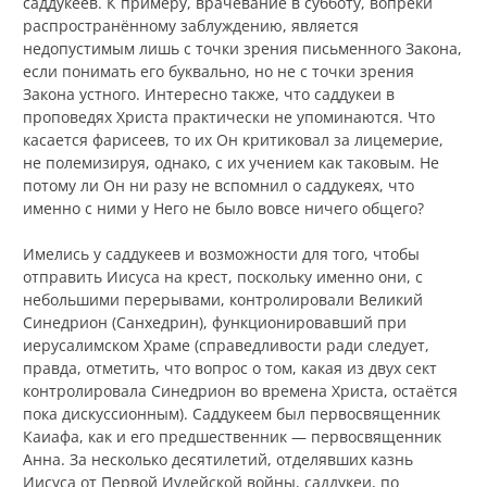
саддукеев. К примеру, врачевание в субботу, вопреки
распространённому заблуждению, является
недопустимым лишь с точки зрения письменного Закона,
если понимать его буквально, но не с точки зрения
Закона устного. Интересно также, что саддукеи в
проповедях Христа практически не упоминаются. Что
касается фарисеев, то их Он критиковал за лицемерие,
не полемизируя, однако, с их учением как таковым. Не
потому ли Он ни разу не вспомнил о саддукеях, что
именно с ними у Него не было вовсе ничего общего?
Имелись у саддукеев и возможности для того, чтобы
отправить Иисуса на крест, поскольку именно они, с
небольшими перерывами, контролировали Великий
Синедрион (Санхедрин), функционировавший при
иерусалимском Храме (справедливости ради следует,
правда, отметить, что вопрос о том, какая из двух сект
контролировала Синедрион во времена Христа, остаётся
пока дискуссионным). Саддукеем был первосвященник
Каиафа, как и его предшественник — первосвященник
Анна. За несколько десятилетий, отделявших казнь
Иисуса от Первой Иудейской войны, саддукеи, по