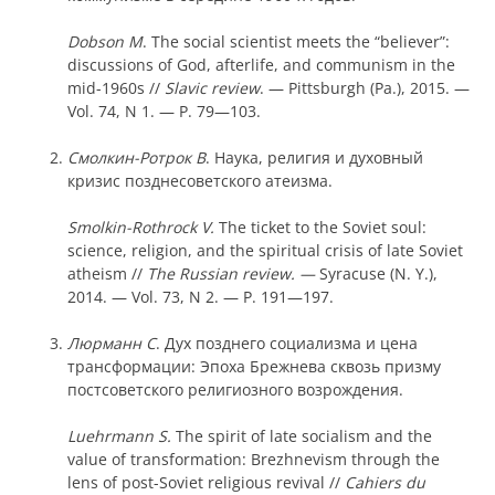
Dobson M
. The social scientist meets the “believer”:
discussions of God, afterlife, and communism in the
mid-1960s //
Slavic review
. — Pittsburgh (Pa.), 2015. —
Vol. 74, N 1. — P. 79—103.
Смолкин-Ротрок В
. Наука, религия и духовный
кризис позднесоветского атеизма.
Smolkin-Rothrock V.
The ticket to the Soviet soul:
science, religion, and the spiritual crisis of late Soviet
atheism //
The Russian review. —
Syracuse (N. Y.),
2014. — Vol. 73, N 2. — P. 191—197.
Люрма
н
н С
. Дух позднего социализма и цена
трансформации: Эпоха Брежнева сквозь призму
постсоветского религиозного возрождения.
Luehrmann S.
The spirit of late socialism and the
value of transformation: Brezhnevism through the
lens of post-Soviet religious revival //
Cahiers du