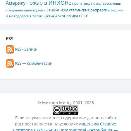
пожар в ИНИОНе
Америку
пропаганда
спецпереселенцы
сталинизм
сталинские репрессии
средневековая музыка
теория
экономика СССР
и методология толкинистики
RSS
RSS - Записи
RSS — комментарии
© Михаил Минц, 2001–2026
Если не указано иное, содержимое данного сайта
распространяется на условиях
лицензии Creative
Commons BY-NC-SA 4.0 International («Атрибуция —