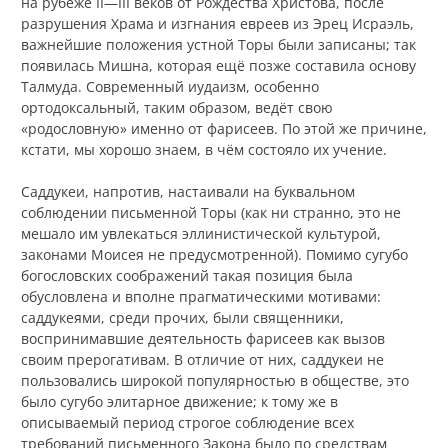
на рубеже II—III веков от Рождества Христова, после
разрушения Храма и изгнания евреев из Эрец Исраэль,
важнейшие положения устной Торы были записаны; так
появилась Мишна, которая ещё позже составила основу
Талмуда. Современный иудаизм, особенно
ортодоксальный, таким образом, ведёт свою
«родословную» именно от фарисеев. По этой же причине,
кстати, мы хорошо знаем, в чём состояло их учение.
Саддукеи, напротив, настаивали на буквальном
соблюдении письменной Торы (как ни странно, это не
мешало им увлекаться эллинистической культурой,
законами Моисея не предусмотренной). Помимо сугубо
богословских соображений такая позиция была
обусловлена и вполне прагматическими мотивами:
саддукеями, среди прочих, были священники,
воспринимавшие деятельность фарисеев как вызов
своим прерогативам. В отличие от них, саддукеи не
пользовались широкой популярностью в обществе, это
было сугубо элитарное движение; к тому же в
описываемый период строгое соблюдение всех
требований письменного Закона было по средствам