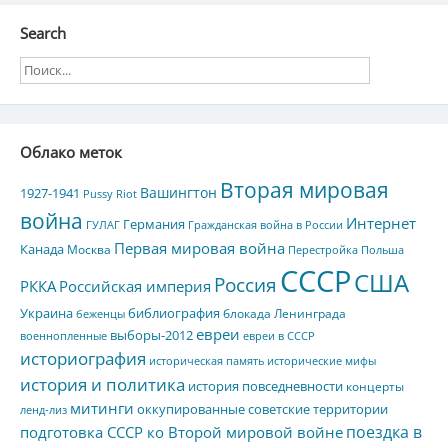
Search
Облако меток
Вторая мировая
Вашингтон
1927-1941
Pussy Riot
война
Интернет
Германия
ГУЛАГ
Гражданская война в России
Первая мировая война
Канада
Москва
Перестройка
Польша
СССР
США
Россия
РККА
Российская империя
Украина
библиография
блокада Ленинграда
беженцы
евреи
выборы-2012
военнопленные
евреи в СССР
историография
историческая память
исторические мифы
история и политика
история повседневности
концерты
митинги
оккупированные советские территории
ленд-лиз
поездка в
подготовка СССР ко Второй мировой войне