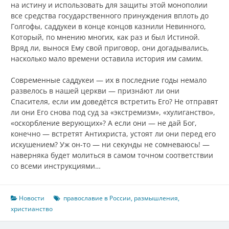
на истину и использовать для защиты этой монополии
все средства государственного принуждения вплоть до
Голгофы, саддукеи в конце концов казнили Невинного,
Который, по мнению многих, как раз и был Истиной.
Вряд ли, вынося Ему свой приговор, они догадывались,
насколько мало времени оставила история им самим.
Современные саддукеи — их в последние годы немало
развелось в нашей церкви — призна́ют ли они
Спасителя, если им доведётся встретить Его? Не отправят
ли они Его снова под суд за «экстремизм», «хулиганство»,
«оскорбление верующих»? А если они — не дай Бог,
конечно — встретят Антихриста, устоят ли они перед его
искушением? Уж он-то — ни секунды не сомневаюсь! —
наверняка будет молиться в самом точном соответствии
со всеми инструкциями…
Новости
православие в России
,
размышления
,
христианство