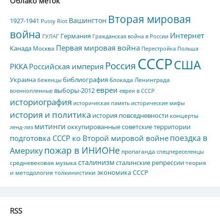
Облако меток
Вторая мировая
Вашингтон
1927-1941
Pussy Riot
война
Интернет
Германия
ГУЛАГ
Гражданская война в России
Первая мировая война
Канада
Москва
Перестройка
Польша
СССР
США
Россия
РККА
Российская империя
Украина
библиография
блокада Ленинграда
беженцы
евреи
выборы-2012
военнопленные
евреи в СССР
историография
историческая память
исторические мифы
история и политика
история повседневности
концерты
митинги
оккупированные советские территории
ленд-лиз
поездка в
подготовка СССР ко Второй мировой войне
пожар в ИНИОНе
Америку
пропаганда
спецпереселенцы
сталинизм
сталинские репрессии
средневековая музыка
теория
экономика СССР
и методология толкинистики
RSS