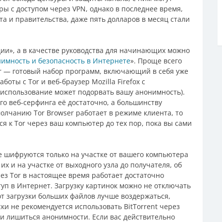
ы с доступом через VPN, однако в последнее время,
а и правительства, даже пять долларов в месяц стали
ии», а в качестве руководства для начинающих можно
имность и безопасность в Интернете
». Проще всего
er — готовый набор программ, включающий в себя уже
ты с Tor и веб-браузер Mozilla Firefox с
 использование может подорвать вашу анонимность).
ого веб-серфинга её достаточно, а большинству
молчанию Tor Browser работает в режиме клиента, то
ся к Tor через ваш компьютер до тех пор, пока вы сами
е шифруются только на участке от вашего компьютера
их и на участке от выходного узла до получателя, об
рез Tor в настоящее время работает достаточно
уп в Интернет. Загрузку картинок можно не отключать
 от загрузки больших файлов лучше воздержаться,
ки не рекомендуется использовать BitTorrent через
о и лишиться анонимности. Если вас действительно