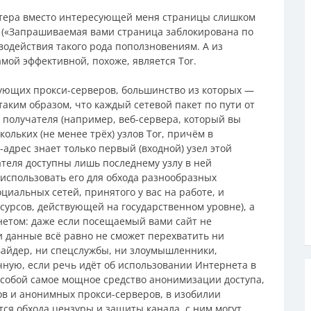
ютера вместо интересующей меня страницы слишком
а («Запрашиваемая вами страница заблокирована по
водействия такого рода поползновениям. А из
ой эффективной, похоже, является Tor.
ующих прокси-серверов, большинство из которых —
аким образом, что каждый сетевой пакет по пути от
 получателя (например, веб-сервера, который вы
кольких (не менее трёх) узлов Tor, причём в
адрес знает только первый (входной) узел этой
ателя доступны лишь последнему узлу в ней
 использовать его для обхода разнообразных
циальных сетей, принятого у вас на работе, и
урсов, действующей на государственном уровне), а
нетом: даже если посещаемый вами сайт не
данные всё равно не сможет перехватить ни
айдер, ни спецслужбы, ни злоумышленники,
ную, если речь идёт об использовании Интернета в
т собой самое мощное средство анонимизации доступа,
в и анонимных прокси-серверов, в изобилии
ется обхода цензуры и защиты канала, с ним могут