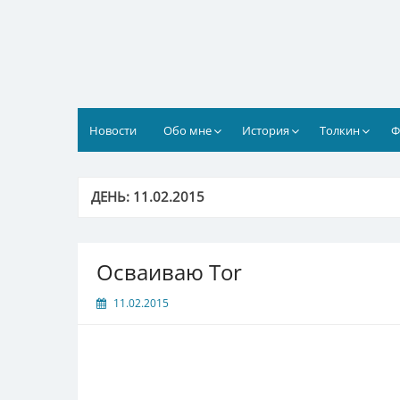
Перейти
к
содержимому
Новости
Обо мне
История
Толкин
Ф
ДЕНЬ:
11.02.2015
Осваиваю Tor
11.02.2015