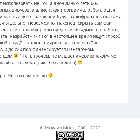
использовать не Tor, а анонимную сеть I2P.
ерных вирусов, а шпионская программа, работающая
 данные до того, как они будут зашифрованы, поэтому
ся отдельно. Невозможно, наконец, скрыть сам факт
овестный провайдер или вредный сисадмин на работе,
ать. Разработчики Tor в настоящее время ищут способ
ой придётся также смириться с тем, что Tor
А и до сих пор финансируется Пентагоном,
фондом
Что, впрочем, не мешает американскому же
особ его взлома (пока безуспешно)
ура. Чего и вам желаю
© Михаил Минц, 2001–2026