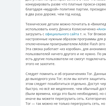
конкурировать разве что платные прокси-сервер
благодаря «мудрой» политике партии, президент
в два раза дороже, чем год назад.
Технические детали можно почитать в «Википед
использовать книгу Дениса Колисниченко «
Анон
загрузить с
официального сайта
т. н. Tor Brows
настроенные нужным образом программы для рабо
отключенным проигрывателем Adobe Flash (его
Эта связка работает «из коробки», для анонимн
пользователей ничего другого и не нужно. По у
есть другие пользователи не смогут подключать
этого не захотите.
Следует помнить и об ограничениях Tor. Данны
до выходного узла Tor; если вы хотите защитить 
этом следует позаботиться отдельно. Доступ че
быстро, но всё же медленнее, чем обычный дост
(были времена, когда это было необходимо), но
иначе вы можете перегрузить сеть. Категоричес
Tor — так можно не только перегрузить сеть, н