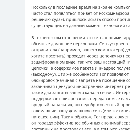
Поскольку в последнее время на экране компь
часто стал появляться привет от Роскомнадзор
решению суда»), пришлось искать способ проти
существующих на данный момент технологий сам
В техническом отношении это сеть анонимизир
обычные домашние персоналки. Сеть устроена т
отправителя (например, вашего компьютера) до
хотите посетить) проходит через цепочку из нес
зашифрованном виде, так что ваш настоящий IP-
цепочки, а содержимое пакета и IP-адрес получ
(выходному). Эти же особенности Tor позволяют
блокировок (начиная с запрета на посещение со
заканчивая цензурой иностранных интернет-рес
также для защиты вашего канала связи с Интер
поддерживает шифрование, передаваемые вами 
вредный начальник, ни недобросовестный пров
взломавшие вашу домашнюю сеть (или гостинич
путешествии). Таким образом, Tor представляе
он гораздо эффективнее обычных анонимайзеро
доступных на просторах Сети, а в том, что каса