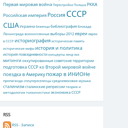
Первая мировая война
РККА
Перестройка
Польша
СССР
Россия
Российская империя
США
Украина
библиография
блокада
беженцы
евреи
выборы-2012
Ленинграда
военнопленные
евреи
историография
в СССР
историческая память
история и политика
исторические мифы
история повседневности
концерты
ленд-лиз
митинги
оккупированные советские территории
подготовка СССР ко Второй мировой войне
пожар в ИНИОНе
поездка в Америку
пропаганда
средневековая музыка
спецпереселенцы
сталинизм
сталинские репрессии
теория и
экономика СССР
методология толкинистики
RSS
RSS - Записи