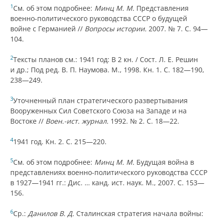
1
См. об этом подробнее:
Минц М. М.
Представления
военно-политического руководства СССР о будущей
войне с Германией //
Вопросы истории.
2007. № 7. С. 94—
104.
2
Тексты планов см.: 1941 год: В 2 кн. / Сост. Л. Е. Решин
и др.; Под ред. В. П. Наумова. М., 1998. Кн. 1. С. 182—190,
238—249.
3
Уточненный план стратегического развертывания
Вооруженных Сил Советского Союза на Западе и на
Востоке //
Воен.-ист. журнал.
1992. № 2. С. 18—22.
4
1941 год. Кн. 2. С. 215—220.
5
См. об этом подробнее:
Минц М. М.
Будущая война в
представлениях военно-политического руководства СССР
в 1927—1941 гг.: Дис. … канд. ист. наук. М., 2007. С. 153—
156.
6
Ср.:
Данилов В. Д.
Сталинская стратегия начала войны: