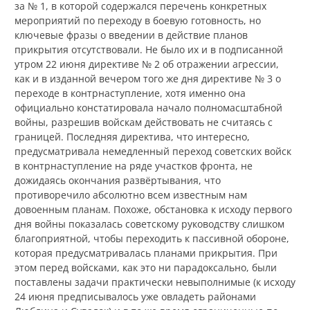
за № 1, в которой содержался перечень конкретных
мероприятий по переходу в боевую готовность, но
ключевые фразы о введении в действие планов
прикрытия отсутствовали. Не было их и в подписанной
утром 22 июня директиве № 2 об отражении агрессии,
как и в изданной вечером того же дня директиве № 3 о
переходе в контрнаступление, хотя именно она
официально констатировала начало полномасштабной
войны, разрешив войскам действовать не считаясь с
границей. Последняя директива, что интересно,
предусматривала немедленный переход советских войск
в контрнаступление на ряде участков фронта, не
дожидаясь окончания развёртывания, что
противоречило абсолютно всем известным нам
довоенным планам. Похоже, обстановка к исходу первого
дня войны показалась советскому руководству слишком
благоприятной, чтобы переходить к пассивной обороне,
которая предусматривалась планами прикрытия. При
этом перед войсками, как это ни парадоксально, были
поставлены задачи практически невыполнимые (к исходу
24 июня предписывалось уже овладеть районами