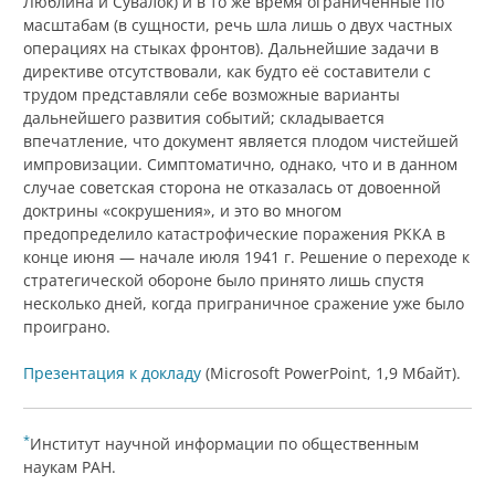
Люблина и Сувалок) и в то же время ограниченные по
масштабам (в сущности, речь шла лишь о двух частных
операциях на стыках фронтов). Дальнейшие задачи в
директиве отсутствовали, как будто её составители с
трудом представляли себе возможные варианты
дальнейшего развития событий; складывается
впечатление, что документ является плодом чистейшей
импровизации. Симптоматично, однако, что и в данном
случае советская сторона не отказалась от довоенной
доктрины «сокрушения», и это во многом
предопределило катастрофические поражения РККА в
конце июня — начале июля 1941 г. Решение о переходе к
стратегической обороне было принято лишь спустя
несколько дней, когда приграничное сражение уже было
проиграно.
Презентация к докладу
(Microsoft PowerPoint, 1,9 Мбайт).
*
Институт научной информации по общественным
наукам РАН.