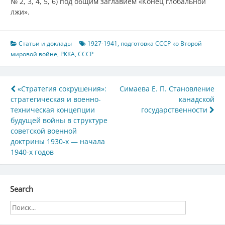
№ 2, 3, 4, 5, 6) под общим заглавием «Конец глобальной
лжи».
Статьи и доклады
1927-1941
,
подготовка СССР ко Второй
мировой войне
,
РККА
,
СССР
Навигация
«Стратегия сокрушения»:
Симаева Е. П. Становление
стратегическая и военно-
канадской
по
техническая концепции
государственности
записям
будущей войны в структуре
советской военной
доктрины 1930-х — начала
1940-х годов
Search