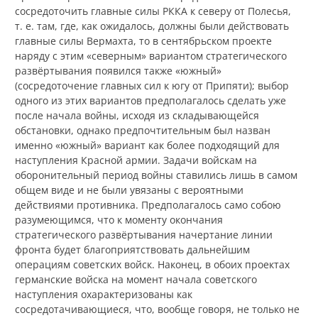
сосредоточить главные силы РККА к северу от Полесья,
т. е. там, где, как ожидалось, должны были действовать
главные силы Вермахта, то в сентябрьском проекте
наряду с этим «северным» вариантом стратегического
развёртывания появился также «южный»
(сосредоточение главных сил к югу от Припяти); выбор
одного из этих вариантов предполагалось сделать уже
после начала войны, исходя из складывающейся
обстановки, однако предпочтительным был назван
именно «южный» вариант как более подходящий для
наступления Красной армии. Задачи войскам на
оборонительный период войны ставились лишь в самом
общем виде и не были увязаны с вероятными
действиями противника. Предполагалось само собою
разумеющимся, что к моменту окончания
стратегического развёртывания начертание линии
фронта будет благоприятствовать дальнейшим
операциям советских войск. Наконец, в обоих проектах
германские войска на момент начала советского
наступления охарактеризованы как
сосредотачивающиеся, что, вообще говоря, не только не