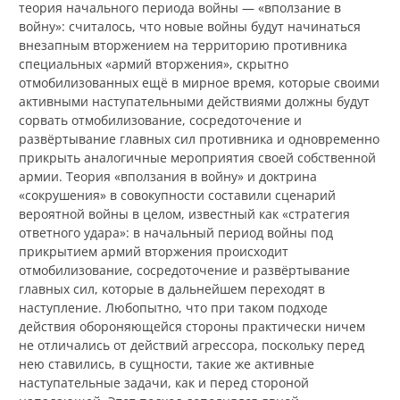
теория начального периода войны — «вползание в
войну»: считалось, что новые войны будут начинаться
внезапным вторжением на территорию противника
специальных «армий вторжения», скрытно
отмобилизованных ещё в мирное время, которые своими
активными наступательными действиями должны будут
сорвать отмобилизование, сосредоточение и
развёртывание главных сил противника и одновременно
прикрыть аналогичные мероприятия своей собственной
армии. Теория «вползания в войну» и доктрина
«сокрушения» в совокупности составили сценарий
вероятной войны в целом, известный как «стратегия
ответного удара»: в начальный период войны под
прикрытием армий вторжения происходит
отмобилизование, сосредоточение и развёртывание
главных сил, которые в дальнейшем переходят в
наступление. Любопытно, что при таком подходе
действия обороняющейся стороны практически ничем
не отличались от действий агрессора, поскольку перед
нею ставились, в сущности, такие же активные
наступательные задачи, как и перед стороной