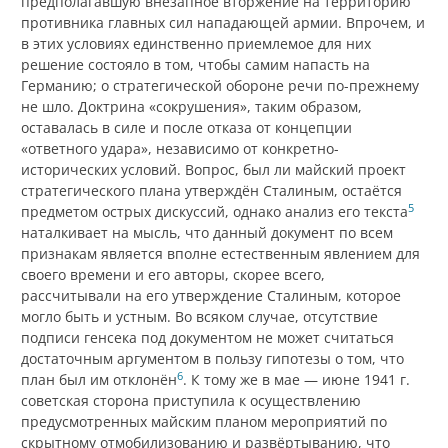
предполагавшую внезапное вторжение на территорию
противника главных сил нападающей армии. Впрочем, и
в этих условиях единственно приемлемое для них
решение состояло в том, чтобы самим напасть на
Германию; о стратегической обороне речи по-прежнему
не шло. Доктрина «сокрушения», таким образом,
оставалась в силе и после отказа от концепции
«ответного удара», независимо от конкретно-
исторических условий. Вопрос, был ли майский проект
стратегического плана утверждён Сталиным, остаётся
5
предметом острых дискуссий, однако анализ его текста
наталкивает на мысль, что данный документ по всем
признакам является вполне естественным явлением для
своего времени и его авторы, скорее всего,
рассчитывали на его утверждение Сталиным, которое
могло быть и устным. Во всяком случае, отсутствие
подписи генсека под документом не может считаться
достаточным аргументом в пользу гипотезы о том, что
6
план был им отклонён
. К тому же в мае — июне 1941 г.
советская сторона приступила к осуществлению
предусмотренных майским планом мероприятий по
скрытному отмобилизованию и развёртыванию, что