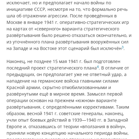
исключает, но и предполагает начало войны по
инициативе СССР, несмотря на то, что формально речь
шла об отражении агрессии. После проведённых в
Москве в январе 1941 г. оперативно-стратегических игр
на картах от «северного» варианта стратегического
развёртывания было решено отказаться окончательно, и
из уточнённого плана развёртывания вооружённых сил
3
на Западе и на Востоке этот сценарий был исключён
.
Наконец, не позднее 15 мая 1941 г. был подготовлен
4
последний проект стратегического плана
. В отличие от
предыдущих, он предполагает уже не ответный удар, а
нападение на германские войска главными силами
Красной армии, скрытно отмобилизованными и
развёрнутыми ещё в мирное время. Замысел первой
операции основан на прежнем «южном» варианте
развёртывания, с определёнными коррективами. Таким
образом, весной 1941 г. советские генералы, наконец,
учли опыт боевых действий в 1939—1940 гг. в Западной
Европе и, отказавшись от теории «вползания в войну»,
приняли новую концепцию начального периода войны,