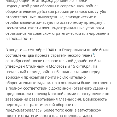
нападающей. Этот подход дополнялся явной
недооценкой роли обороны в современной войне;
оборонительные действия рассматривались как сугубо
второстепенные, вынужденные, эпизодические и
1
отрабатывались зачастую по остаточному принципу
.
Посмотрим, как эти военно-доктринальные установки
отразились на советском стратегическом планировании
в 1940—1941 гг.
В августе — сентябре 1940 г. в Генеральном штабе были
2
составлены два проекта стратегического плана
;
сентябрьский после незначительной доработки был
утверждён Сталиным и Молотовым 15 октября. На
начальный период войны оба плана ставили перед
войсками прикрытия почти исключительно
оборонительные задачи, но в остальном были построены
в полном соответствии с доктриной «ответного удара» и
предполагали переход Красной армии в наступление по
завершении развёртывания главных сил. Возможность
перехода к стратегической обороне не
предусматривалась. Более того: если в августовском
проекте стратегического плана предполагалось