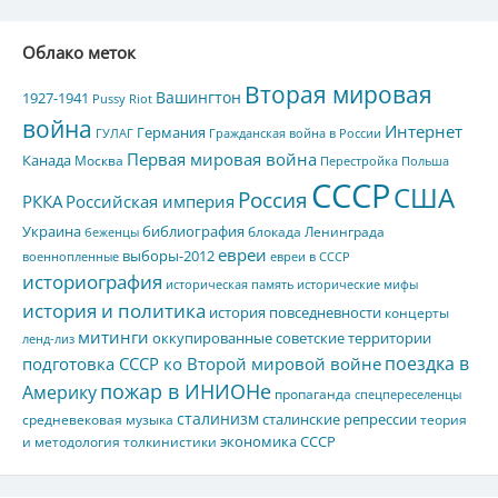
Облако меток
Вторая мировая
Вашингтон
1927-1941
Pussy Riot
война
Интернет
Германия
ГУЛАГ
Гражданская война в России
Первая мировая война
Канада
Москва
Перестройка
Польша
СССР
США
Россия
РККА
Российская империя
Украина
библиография
блокада Ленинграда
беженцы
евреи
выборы-2012
военнопленные
евреи в СССР
историография
историческая память
исторические мифы
история и политика
история повседневности
концерты
митинги
оккупированные советские территории
ленд-лиз
поездка в
подготовка СССР ко Второй мировой войне
пожар в ИНИОНе
Америку
пропаганда
спецпереселенцы
сталинизм
сталинские репрессии
средневековая музыка
теория
экономика СССР
и методология толкинистики