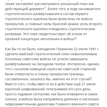
также заставляет рассматривать указанный план как
7
действующий документ
. Более того, в ходе начавшегося
стратегического развёртывания в состав первого
стратегического эшелона были включены не войска
прикрытия, а главные силы Красной армии; роль второго
стратегического эшелона отводилась стратегическим
резервам. Это тоже свидетельствует об отказе от
8
прежней концепции «вползания в войну»
.
Как бы то ни было, нападение Германии 22 июня 1941 г.
сделало майский стратегический план невыполнимым,
поскольку советские войска не успели завершить
развёртывание на Западном театре. Интересно, однако,
что с началом немецкой агрессии советской стороной
были отвергнуты и планы прикрытия границы,
9
составленные, казалось бы, именно на этот случай
.
Вместо того, чтобы ввести их в действие ещё 21 июня
короткой шифрованной телеграммой (по сути дела,
просто кодовым сигналом), как было оговорено в самих
планах, в войска была направлена длинная и несколько
невразумительная директива Главного военного совета