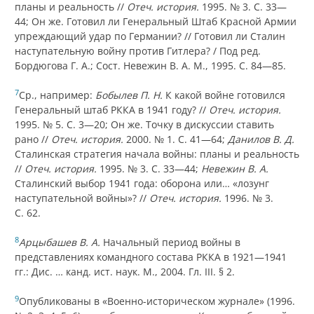
планы и реальность //
Отеч. история.
1995. № 3. С. 33—
44; Он же. Готовил ли Генеральный Штаб Красной Армии
упреждающий удар по Германии? // Готовил ли Сталин
наступательную войну против Гитлера? / Под ред.
Бордюгова Г. А.; Сост. Невежин В. А. М., 1995. С. 84—85.
7
Ср., например:
Бобылев П. Н.
К какой войне готовился
Генеральный штаб РККА в 1941 году? //
Отеч. история.
1995. № 5. С. 3—20; Он же. Точку в дискуссии ставить
рано //
Отеч. история.
2000. № 1. С. 41—64;
Данилов В. Д.
Сталинская стратегия начала войны: планы и реальность
//
Отеч. история.
1995. № 3. С. 33—44;
Невежин В. А.
Сталинский выбор 1941 года: оборона или… «лозунг
наступательной войны»? //
Отеч. история.
1996. № 3.
С. 62.
8
Арцыбашев В. А.
Начальный период войны в
представлениях командного состава РККА в 1921—1941
гг.: Дис. … канд. ист. наук. М., 2004. Гл. III. § 2.
9
Опубликованы в «Военно-историческом журнале» (1996.