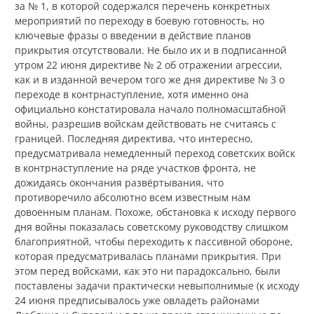
за № 1, в которой содержался перечень конкретных
мероприятий по переходу в боевую готовность, но
ключевые фразы о введении в действие планов
прикрытия отсутствовали. Не было их и в подписанной
утром 22 июня директиве № 2 об отражении агрессии,
как и в изданной вечером того же дня директиве № 3 о
переходе в контрнаступление, хотя именно она
официально констатировала начало полномасштабной
войны, разрешив войскам действовать не считаясь с
границей. Последняя директива, что интересно,
предусматривала немедленный переход советских войск
в контрнаступление на ряде участков фронта, не
дожидаясь окончания развёртывания, что
противоречило абсолютно всем известным нам
довоенным планам. Похоже, обстановка к исходу первого
дня войны показалась советскому руководству слишком
благоприятной, чтобы переходить к пассивной обороне,
которая предусматривалась планами прикрытия. При
этом перед войсками, как это ни парадоксально, были
поставлены задачи практически невыполнимые (к исходу
24 июня предписывалось уже овладеть районами