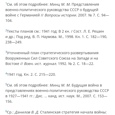
1
См. об этом подробнее:
Минц М. М.
Представления
военно-политического руководства СССР о будущей
войне с Германией //
Вопросы истории.
2007. № 7. С. 94—
104.
2
Тексты планов см.: 1941 год: В 2 кн. / Сост. Л. Е. Решин
и др.; Под ред. В. П. Наумова. М., 1998. Кн. 1. С. 182—190,
238—249.
3
Уточненный план стратегического развертывания
Вооруженных Сил Советского Союза на Западе и на
Востоке //
Воен.-ист. журнал.
1992. № 2. С. 18—22.
4
1941 год. Кн. 2. С. 215—220.
5
См. об этом подробнее:
Минц М. М.
Будущая война в
представлениях военно-политического руководства СССР
в 1927—1941 гг.: Дис. … канд. ист. наук. М., 2007. С. 153—
156.
6
Ср.:
Данилов В. Д.
Сталинская стратегия начала войны: