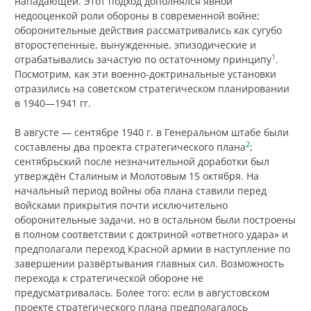
нападающей. Этот подход дополнялся явной
недооценкой роли обороны в современной войне;
оборонительные действия рассматривались как сугубо
второстепенные, вынужденные, эпизодические и
1
отрабатывались зачастую по остаточному принципу
.
Посмотрим, как эти военно-доктринальные установки
отразились на советском стратегическом планировании
в 1940—1941 гг.
В августе — сентябре 1940 г. в Генеральном штабе были
2
составлены два проекта стратегического плана
;
сентябрьский после незначительной доработки был
утверждён Сталиным и Молотовым 15 октября. На
начальный период войны оба плана ставили перед
войсками прикрытия почти исключительно
оборонительные задачи, но в остальном были построены
в полном соответствии с доктриной «ответного удара» и
предполагали переход Красной армии в наступление по
завершении развёртывания главных сил. Возможность
перехода к стратегической обороне не
предусматривалась. Более того: если в августовском
проекте стратегического плана предполагалось