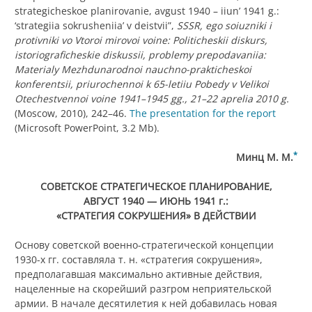
strategicheskoe planirovanie, avgust 1940 – iiun’ 1941 g.:
‘strategiia sokrusheniia’ v deistvii”,
SSSR, ego soiuzniki i
protivniki vo Vtoroi mirovoi voine: Politicheskii diskurs,
istoriograficheskie diskussii, problemy prepodavaniia:
Materialy Mezhdunarodnoi nauchno-prakticheskoi
konferentsii, priurochennoi k 65-letiiu Pobedy v Velikoi
Otechestvennoi voine 1941–1945 gg., 21–22 aprelia 2010 g.
(Moscow, 2010), 242–46.
The presentation for the report
(Microsoft PowerPoint, 3.2 Mb).
*
Минц М. М.
СОВЕТСКОЕ СТРАТЕГИЧЕСКОЕ ПЛАНИРОВАНИЕ,
АВГУСТ 1940 — ИЮНЬ 1941 г.:
«СТРАТЕГИЯ СОКРУШЕНИЯ» В ДЕЙСТВИИ
Основу советской военно-стратегической концепции
1930-х гг. составляла т. н. «стратегия сокрушения»,
предполагавшая максимально активные действия,
нацеленные на скорейший разгром неприятельской
армии. В начале десятилетия к ней добавилась новая