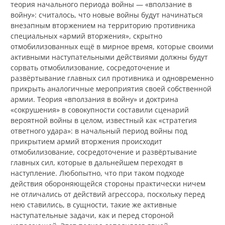
теория начального периода войны — «вползание в
войну»: считалось, что новые войны будут начинаться
внезапным вторжением на территорию противника
специальных «армий вторжения», скрытно
отмобилизованных ещё в мирное время, которые своими
активными наступательными действиями должны будут
сорвать отмобилизование, сосредоточение и
развёртывание главных сил противника и одновременно
прикрыть аналогичные мероприятия своей собственной
армии. Теория «вползания в войну» и доктрина
«сокрушения» в совокупности составили сценарий
вероятной войны в целом, известный как «стратегия
ответного удара»: в начальный период войны под
прикрытием армий вторжения происходит
отмобилизование, сосредоточение и развёртывание
главных сил, которые в дальнейшем переходят в
наступление. Любопытно, что при таком подходе
действия обороняющейся стороны практически ничем
не отличались от действий агрессора, поскольку перед
нею ставились, в сущности, такие же активные
наступательные задачи, как и перед стороной