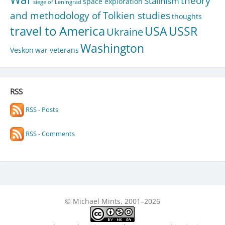
theory
Stalinism
space exploration
siege of Leningrad
and methodology of Tolkien studies
thoughts
travel to America
USA
USSR
Ukraine
Washington
Veskon
war veterans
RSS
RSS - Posts
RSS - Comments
© Michael Mints, 2001–2026