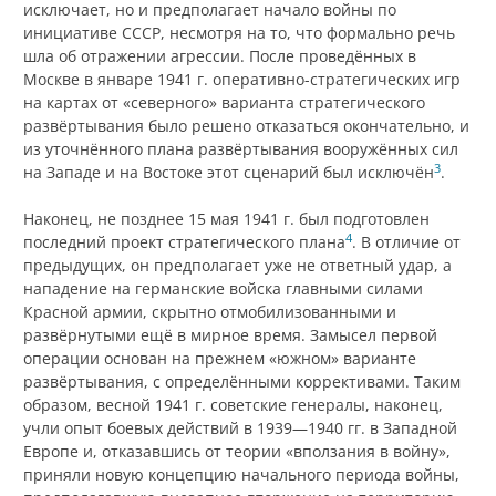
исключает, но и предполагает начало войны по
инициативе СССР, несмотря на то, что формально речь
шла об отражении агрессии. После проведённых в
Москве в январе 1941 г. оперативно-стратегических игр
на картах от «северного» варианта стратегического
развёртывания было решено отказаться окончательно, и
из уточнённого плана развёртывания вооружённых сил
3
на Западе и на Востоке этот сценарий был исключён
.
Наконец, не позднее 15 мая 1941 г. был подготовлен
4
последний проект стратегического плана
. В отличие от
предыдущих, он предполагает уже не ответный удар, а
нападение на германские войска главными силами
Красной армии, скрытно отмобилизованными и
развёрнутыми ещё в мирное время. Замысел первой
операции основан на прежнем «южном» варианте
развёртывания, с определёнными коррективами. Таким
образом, весной 1941 г. советские генералы, наконец,
учли опыт боевых действий в 1939—1940 гг. в Западной
Европе и, отказавшись от теории «вползания в войну»,
приняли новую концепцию начального периода войны,