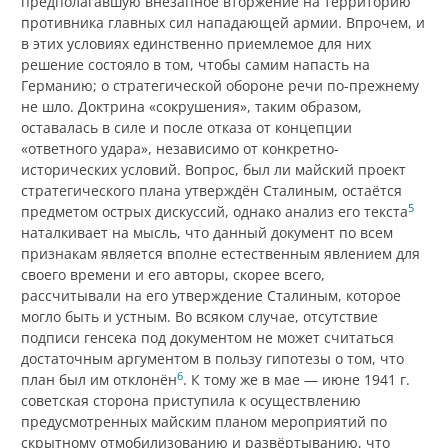
предполагавшую внезапное вторжение на территорию
противника главных сил нападающей армии. Впрочем, и
в этих условиях единственно приемлемое для них
решение состояло в том, чтобы самим напасть на
Германию; о стратегической обороне речи по-прежнему
не шло. Доктрина «сокрушения», таким образом,
оставалась в силе и после отказа от концепции
«ответного удара», независимо от конкретно-
исторических условий. Вопрос, был ли майский проект
стратегического плана утверждён Сталиным, остаётся
5
предметом острых дискуссий, однако анализ его текста
наталкивает на мысль, что данный документ по всем
признакам является вполне естественным явлением для
своего времени и его авторы, скорее всего,
рассчитывали на его утверждение Сталиным, которое
могло быть и устным. Во всяком случае, отсутствие
подписи генсека под документом не может считаться
достаточным аргументом в пользу гипотезы о том, что
6
план был им отклонён
. К тому же в мае — июне 1941 г.
советская сторона приступила к осуществлению
предусмотренных майским планом мероприятий по
скрытному отмобилизованию и развёртыванию, что