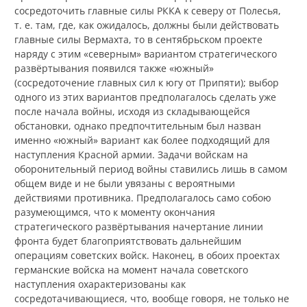
сосредоточить главные силы РККА к северу от Полесья,
т. е. там, где, как ожидалось, должны были действовать
главные силы Вермахта, то в сентябрьском проекте
наряду с этим «северным» вариантом стратегического
развёртывания появился также «южный»
(сосредоточение главных сил к югу от Припяти); выбор
одного из этих вариантов предполагалось сделать уже
после начала войны, исходя из складывающейся
обстановки, однако предпочтительным был назван
именно «южный» вариант как более подходящий для
наступления Красной армии. Задачи войскам на
оборонительный период войны ставились лишь в самом
общем виде и не были увязаны с вероятными
действиями противника. Предполагалось само собою
разумеющимся, что к моменту окончания
стратегического развёртывания начертание линии
фронта будет благоприятствовать дальнейшим
операциям советских войск. Наконец, в обоих проектах
германские войска на момент начала советского
наступления охарактеризованы как
сосредотачивающиеся, что, вообще говоря, не только не