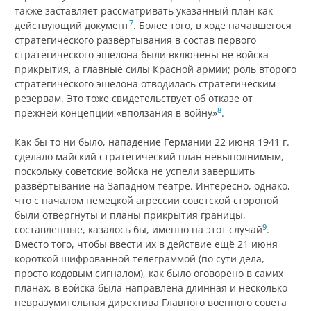
также заставляет рассматривать указанный план как
7
действующий документ
. Более того, в ходе начавшегося
стратегического развёртывания в состав первого
стратегического эшелона были включены не войска
прикрытия, а главные силы Красной армии; роль второго
стратегического эшелона отводилась стратегическим
резервам. Это тоже свидетельствует об отказе от
8
прежней концепции «вползания в войну»
.
Как бы то ни было, нападение Германии 22 июня 1941 г.
сделало майский стратегический план невыполнимым,
поскольку советские войска не успели завершить
развёртывание на Западном театре. Интересно, однако,
что с началом немецкой агрессии советской стороной
были отвергнуты и планы прикрытия границы,
9
составленные, казалось бы, именно на этот случай
.
Вместо того, чтобы ввести их в действие ещё 21 июня
короткой шифрованной телеграммой (по сути дела,
просто кодовым сигналом), как было оговорено в самих
планах, в войска была направлена длинная и несколько
невразумительная директива Главного военного совета