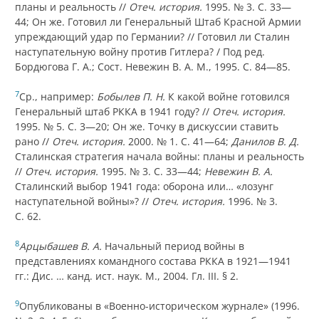
планы и реальность //
Отеч. история.
1995. № 3. С. 33—
44; Он же. Готовил ли Генеральный Штаб Красной Армии
упреждающий удар по Германии? // Готовил ли Сталин
наступательную войну против Гитлера? / Под ред.
Бордюгова Г. А.; Сост. Невежин В. А. М., 1995. С. 84—85.
7
Ср., например:
Бобылев П. Н.
К какой войне готовился
Генеральный штаб РККА в 1941 году? //
Отеч. история.
1995. № 5. С. 3—20; Он же. Точку в дискуссии ставить
рано //
Отеч. история.
2000. № 1. С. 41—64;
Данилов В. Д.
Сталинская стратегия начала войны: планы и реальность
//
Отеч. история.
1995. № 3. С. 33—44;
Невежин В. А.
Сталинский выбор 1941 года: оборона или… «лозунг
наступательной войны»? //
Отеч. история.
1996. № 3.
С. 62.
8
Арцыбашев В. А.
Начальный период войны в
представлениях командного состава РККА в 1921—1941
гг.: Дис. … канд. ист. наук. М., 2004. Гл. III. § 2.
9
Опубликованы в «Военно-историческом журнале» (1996.