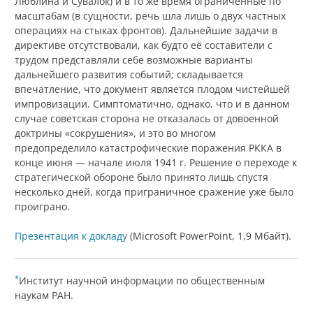
Люблина и Сувалок) и в то же время ограниченные по
масштабам (в сущности, речь шла лишь о двух частных
операциях на стыках фронтов). Дальнейшие задачи в
директиве отсутствовали, как будто её составители с
трудом представляли себе возможные варианты
дальнейшего развития событий; складывается
впечатление, что документ является плодом чистейшей
импровизации. Симптоматично, однако, что и в данном
случае советская сторона не отказалась от довоенной
доктрины «сокрушения», и это во многом
предопределило катастрофические поражения РККА в
конце июня — начале июля 1941 г. Решение о переходе к
стратегической обороне было принято лишь спустя
несколько дней, когда приграничное сражение уже было
проиграно.
Презентация к докладу
(Microsoft PowerPoint, 1,9 Мбайт).
*
Институт научной информации по общественным
наукам РАН.