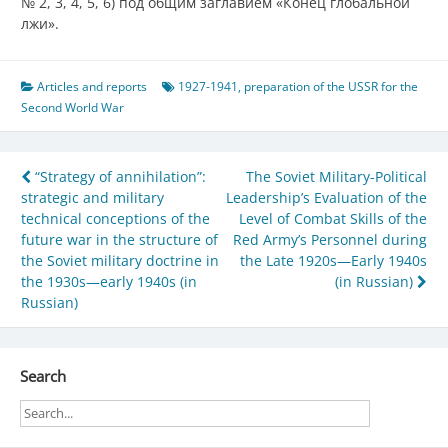
№ 2, 3, 4, 5, 6) под общим заглавием «Конец глобальной
лжи».
Articles and reports
1927-1941
,
preparation of the USSR for the
Second World War
Post
“Strategy of annihilation”:
The Soviet Military-Political
strategic and military
Leadership’s Evaluation of the
navigation
technical conceptions of the
Level of Combat Skills of the
future war in the structure of
Red Army’s Personnel during
the Soviet military doctrine in
the Late 1920s—Early 1940s
the 1930s—early 1940s (in
(in Russian)
Russian)
Search