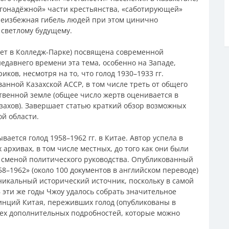
агонадёжной» части крестьянства, «саботирующей»
Неизбежная гибель людей при этом цинично
 светлому будущему.
ет в Колледж-Парке) посвящена современной
недавнего времени эта тема, особенно на Западе,
ов, несмотря на то, что голод 1930–1933 гг.
анной Казахской АССР, в том числе треть от общего
ственной земле (общее число жертв оценивается в
. казахов). Завершает статью краткий обзор возможных
й области.
вается голод 1958–1962 гг. в Китае. Автор успела в
 архивах, в том числе местных, до того как они были
 сменой политического руководства. Опубликованный
958–1962» (около 100 документов в английском переводе)
уникальный исторический источник, поскольку в самой
В эти же годы Чжоу удалось собрать значительное
нций Китая, переживших голод (опубликованы в
р тех дополнительных подробностей, которые можно