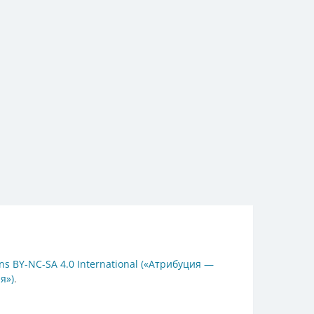
s BY-NC-SA 4.0 International («Атрибуция —
я»)
.