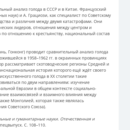
льный анализ голода в СССР и в Китае. Французский
х наук) и А. Грациози, как специалист по Советскому
одства и различия между двумя катастрофами. Они
ческих лидеров, отношения между центром и
 по отношению к крестьянству, национальный состав
нь, Гонконг) проводит сравнительный анализ голода
сложившейся в 1958–1962 гг. в окраинных провинциях
тор рассматривает скотоводческие регионы Средней и
анснациональная история которого ещё ждёт своего
скусственного голода в XX столетии такие
азвиваться по двум направлениям: изучение
альной Евразии в общем контексте социально-
ание взаимосвязей и взаимного влияния между
также Монголией, которая также являлась
ния Советского Союза).
ьные и гуманитарные науки. Отечественная и
Спецвыпуск. С. 108–110.