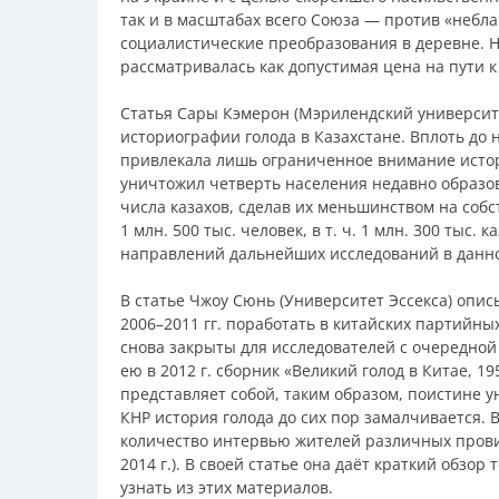
так и в масштабах всего Союза — против «небл
социалистические преобразования в деревне. 
рассматривалась как допустимая цена на пути к
Статья Сары Кэмерон (Мэрилендский университ
историографии голода в Казахстане. Вплоть до 
привлекала лишь ограниченное внимание историк
уничтожил четверть населения недавно образов
числа казахов, сделав их меньшинством на соб
1 млн. 500 тыс. человек, в т. ч. 1 млн. 300 тыс
направлений дальнейших исследований в данно
В статье Чжоу Сюнь (Университет Эссекса) описы
2006–2011 гг. поработать в китайских партийных
снова закрыты для исследователей с очередной
ею в 2012 г. сборник «Великий голод в Китае, 1
представляет собой, таким образом, поистине 
КНР история голода до сих пор замалчивается. 
количество интервью жителей различных прови
2014 г.). В своей статье она даёт краткий обзо
узнать из этих материалов.