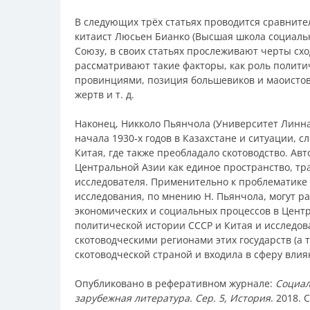
В следующих трёх статьях проводится сравните
китаист Люсьен Бианко (Высшая школа социальны
Союзу, в своих статьях прослеживают черты сх
рассматривают такие факторы, как роль полити
провинциями, позиция большевиков и маоистов
жертв и т. д.
Наконец, Никколо Пьянчола (Университет Линна
начала 1930‑х годов в Казахстане и ситуации, 
Китая, где также преобладало скотоводство. Ав
Центральной Азии как единое пространство, тр
исследователя. Применительно к проблематике и
исследования, по мнению Н. Пьянчола, могут р
экономических и социальных процессов в Центр
политической истории СССР и Китая и исследов
скотоводческими регионами этих государств (а 
скотоводческой страной и входила в сферу влия
Опубликовано в реферативном журнале:
Социал
зарубежная литература. Сер. 5, История
. 2018. 