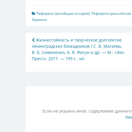
Рефераты (всеобщая история)
,
Рефераты (российская
Украина
Навигация
Жизнестойкость и творческое долголетие
ленинградских блокадников / С. В. Магаева,
по
В. Б. Симоненко, А. Я. Фисун и др. — М.: «Эко-
записям
Пресс», 2017. — 199 с.: ил.
Если не указано иное, содержимое данного
Нек