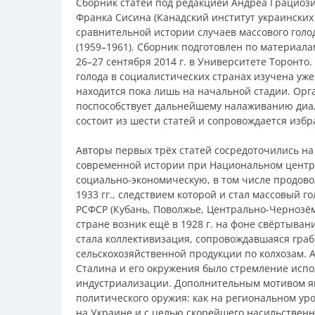
Сборник статей под редакцией Андреа Грациози
Франка Сисина (Канадский институт украинских
сравнительной истории случаев массового голод
(1959–1961). Сборник подготовлен по материа
26–27 сентября 2014 г. в Университете Торонто
голода в социалистических странах изучена уж
находится пока лишь на начальной стадии. Ор
поспособствует дальнейшему налаживанию диал
состоит из шести статей и сопровождается изб
Авторы первых трёх статей сосредоточились на 
современной истории при Национальном центр
социально-экономическую, в том числе продовол
1933 гг., следствием которой и стал массовый г
РСФСР (Кубань, Поволжье, Центрально-Чернозё
стране возник ещё в 1928 г. на фоне свёртыван
стала коллективизация, сопровождавшаяся гра
сельскохозяйственной продукции по колхозам. 
Сталина и его окружения было стремление исп
индустриализации. Дополнительным мотивом яв
политического оружия: как на региональном у
на Украине и с целью скорейшего насильственн