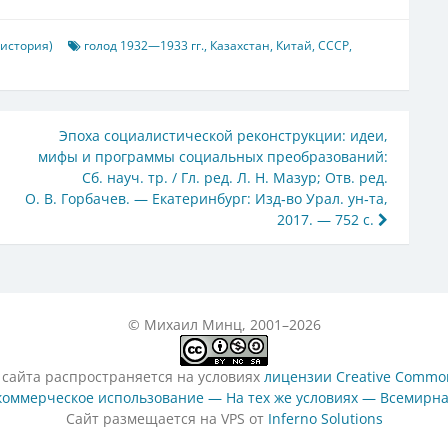
 история)
голод 1932—1933 гг.
,
Казахстан
,
Китай
,
СССР
,
Эпоха социалистической реконструкции: идеи,
мифы и программы социальных преобразований:
Сб. науч. тр. / Гл. ред. Л. Н. Мазур; Отв. ред.
О. В. Горбачев. — Екатеринбург: Изд‑во Урал. ун‑та,
2017. — 752 с.
© Михаил Минц, 2001–2026
 сайта распространяется на условиях
лицензии Creative Common
оммерческое использование — На тех же условиях — Всемирна
Сайт размещается на VPS от
Inferno Solutions