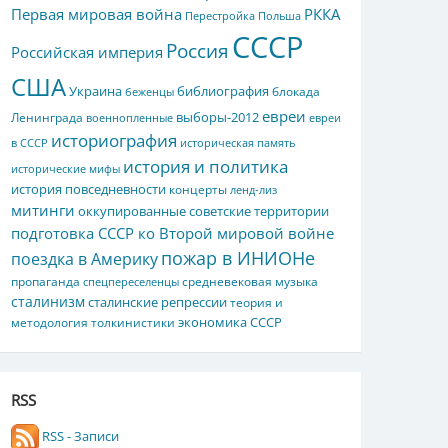
Первая мировая война
РККА
Перестройка
Польша
СССР
Россия
Российская империя
США
Украина
библиография
блокада
беженцы
евреи
выборы-2012
Ленинграда
военнопленные
евреи
историография
в СССР
историческая память
история и политика
исторические мифы
история повседневности
концерты
ленд-лиз
митинги
оккупированные советские территории
подготовка СССР ко Второй мировой войне
пожар в ИНИОНе
поездка в Америку
пропаганда
средневековая музыка
спецпереселенцы
сталинизм
сталинские репрессии
теория и
экономика СССР
методология толкинистики
RSS
RSS - Записи