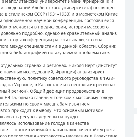
 (Неаполитанский университет имени Фридриха II) и
 исследований Альбертского университета) посвящён
а в сталинском СССР (1931–1933) и в маоистском Китае
лам одноимённой научной конференции, состоявшейся
. Как отмечается в предисловии, история массового
е довольно подробно, однако её сравнительный анализ
ганизаторы конференции рассчитывали, что она
ога между специалистами в данной области. Сборник
ранной библиографией по изучаемой проблематике.
отдельных странах и регионах. Николя Верт (Институт
е научных исследований, Франция) анализирует
ьственную, политику советского руководства в 1928–
олод на Украине, в Казахстане и в нескольких регионах
мный регион). Общий дефицит продовольствия в
ия НЭПа, однако главным толчком к массовому голоду
бительским по своим масштабам изъятием
Автор приходит к выводу, что основным мотивом
ользовать ресурсы деревни на нужды
лялось использование голода в качестве
ровне — против мнимой «националистической» угрозы
ого преодоления «отсталости» населения в Казахстане,