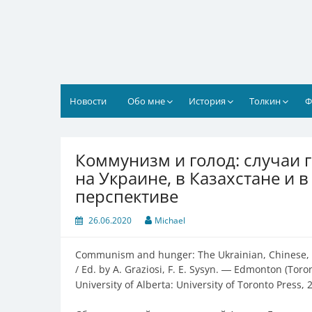
Перейти
к
содержимому
Новости
Обо мне
История
Толкин
Ф
Коммунизм и голод: случаи 
на Украине, в Казахстане и 
перспективе
26.06.2020
Michael
Communism and hunger: The Ukrainian, Chinese, K
/ Еd. by A. Graziosi, F. E. Sysyn.
Edmonton (Toront
—
University of Alberta: University of Toronto Press,