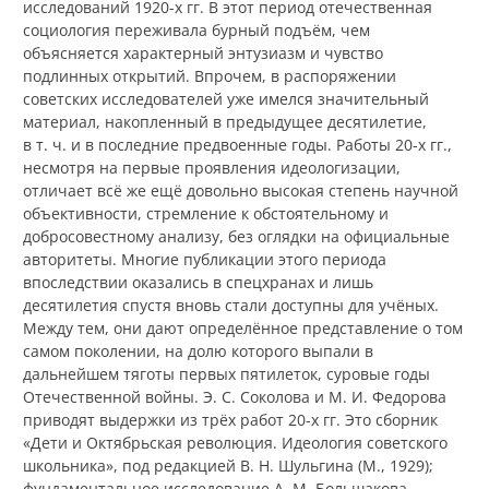
исследований 1920-х гг. В этот период отечественная
социология переживала бурный подъём, чем
объясняется характерный энтузиазм и чувство
подлинных открытий. Впрочем, в распоряжении
советских исследователей уже имелся значительный
материал, накопленный в предыдущее десятилетие,
в т. ч. и в последние предвоенные годы. Работы 20-х гг.,
несмотря на первые проявления идеологизации,
отличает всё же ещё довольно высокая степень научной
объективности, стремление к обстоятельному и
добросовестному анализу, без оглядки на официальные
авторитеты. Многие публикации этого периода
впоследствии оказались в спецхранах и лишь
десятилетия спустя вновь стали доступны для учёных.
Между тем, они дают определённое представление о том
самом поколении, на долю которого выпали в
дальнейшем тяготы первых пятилеток, суровые годы
Отечественной войны. Э. С. Соколова и М. И. Федорова
приводят выдержки из трёх работ 20-х гг. Это сборник
«Дети и Октябрьская революция. Идеология советского
школьника», под редакцией В. Н. Шульгина (М., 1929);
фундаментальное исследование А. М. Большакова