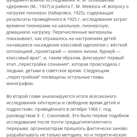
«Деревня» (М., 1927) и работа Г. М. Мевзоса «К вопросу о
нагрузке пионера» (Хабаровск, 1925), содержащая
результаты проведённого в 1925 г. исследования затрат
времени пионерами на школьную, пионерскую,
домашнюю нагрузку. Перечисленные материалы
показывают, как отражалось на настроениях детей
начавшееся насаждение классовой идеологии с жёсткой
оппозицией „пролетарий ― хозяин жизни, буржуй ―
классовый враг“, и, таким образом, фиксируют первый
этап „перестройки сознания“, которая происходила с
людьми, детьми в советское время. Следующим
„перестройкам“ посвящены остальные главы
монографии.
Во второй главе анализируются итоги всесоюзного
исследования «Интересы и свободное время детей и
подростков», проведённого в октябре 1966 г. под
руководством Э. С. Соколовой. Это было первое подобное
исследование после почти тридцатипятилетнего
перерыва; организаторам пришлось фактически заново
разрабатывать не только методику, но и теоретическую