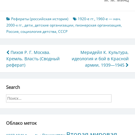
Рефераты (российская история)
1920-е гг.
,
1960-е ― нач.
2000-х гг.
,
дети
,
детские организации
,
пионерская организация
,
Россия
,
социология детства
,
СССР
Навигация
Пихоя Р. Г. Москва.
Меридейл К. Культура,
Кремль. Власть (Сводный
идеология и бой в Красной
по
реферат)
армии, 1939—1945
записям
Search
Облако меток
Вторая мировая