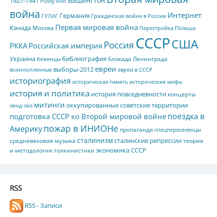
Вашингтон
1927-1941
Pussy Riot
война
Интернет
Германия
ГУЛАГ
Гражданская война в России
Первая мировая война
Канада
Москва
Перестройка
Польша
СССР
США
Россия
РККА
Российская империя
Украина
библиография
блокада Ленинграда
беженцы
евреи
выборы-2012
военнопленные
евреи в СССР
историография
историческая память
исторические мифы
история и политика
история повседневности
концерты
митинги
оккупированные советские территории
ленд-лиз
поездка в
подготовка СССР ко Второй мировой войне
пожар в ИНИОНе
Америку
пропаганда
спецпереселенцы
сталинизм
сталинские репрессии
средневековая музыка
теория
экономика СССР
и методология толкинистики
RSS
RSS - Записи