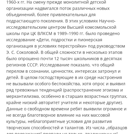
1960-х гг. На смену прежде монолитной детской
организации надвигался поток различных новых
объединений, более привлекательных для
подрастающего поколения. В этих условиях Научно-
исследовательским центром Высшей комсомольской
школы при ЦК ВЛКСМ в 1989–1990 гг. было проведено
исследование «Дети, подростки и пионерская
организация в условиях перестройки» под руководством
Э. С. Соколовой. В общей сложности в несколько этапов
было опрошено почти 12 тысяч школьников в десятках
регионов СССР. Исследование показало, что общий
перелом в сознании, ценностях, интересах затронул и
детей. В целом господствующие в их среде настроения
не вызывали особого беспокойства, хотя опрос и выявил
ряд тревожных тенденций (распространение эгоизма и
меркантилизма, особенно в старших возрастных группах,
крайне низкий авторитет учителя и некоторые другие).
Данные о свободном времени ребят выявили огромное и
не всегда благотворное влияние на них массовой
культуры, неблагоприятные условия для развития
творческих способностей и талантов. Из числа „образцов
для подражания“ пропали не только „традиционные“