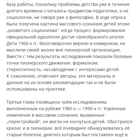
базу работы, поскольку проблемы детства уже в течение
долгого времени считались предметом педагогики, а не
социологии, не говоря уже о философии. В ходе опроса
была получена картина массового сознания детей эпохи
„развитого социализма“, когда процесс формирования
официальной идеологии достиг своеобразного апогея.
Дети 1960-х гг. безоговорочно верили в коммунизм, не
мыслили своей жизни вне пионерской организации.
Вместе с тем результаты исследования показали болевые
точки пионерского движения: формализм,
стереотипность, несовпадение с интересами детей.
К сожалению, отмечают авторы, эти материалы и
данные на их основе рекомендации так и не были
использованы на практике.
Третья глава посвящена трём исследованиям,
выполненным на рубеже 1980-х ― 1990-х гг. Коренные
изменения в массовом сознании, вызванные
„перестройкой“, не могли не коснуться детей. Обострился
кризис и в пионерии, всё очевиднее обнаруживались её
старые болезни, диагноз которым был поставлен ещё в