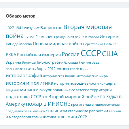
Облако меток
Вторая мировая
Вашингтон
1927-1941
Pussy Riot
война
Интернет
Германия
ГУЛАГ
Гражданская война в России
Первая мировая война
Канада
Москва
Перестройка
Польша
СССР
США
Россия
РККА
Российская империя
Украина
библиография
блокада Ленинграда
беженцы
евреи
выборы-2012
военнопленные
евреи в СССР
историография
историческая память
исторические мифы
история и политика
история повседневности
концерты
митинги
оккупированные советские территории
ленд-лиз
поездка в
подготовка СССР ко Второй мировой войне
пожар в ИНИОНе
Америку
пропаганда
спецпереселенцы
сталинизм
сталинские репрессии
средневековая музыка
теория
экономика СССР
и методология толкинистики