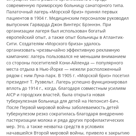
современную приморскую больницу санаторного типа.
Палаточный лагерь «Морской бриз» принял первых
пациентов в 1904 г. Медицинским персоналом руководил
выпускник Гарварда Джон Винтерс Брэннэн. При
организации лагеря был использован богатый
европейский опыт, а также опыт больницы в Атлантик-
Сити. Создателям «Морского бриза» удалось
организовать чрезвычайно эффективную рекламную
кампанию: лагерь пользовался не меньшим вниманием
со стороны посетителей Кони-Айленда — популярного
места отдыха в Нью-Йорке — нежели расположенный
рядом с ним Луна-парк. В 1905 г. «Морской бриз» посетил
президент Т. Рузвельт. Лагерь успешно функционировал
вплоть до 1914 г., когда, благодаря совместным усилиям
AICP и городских властей, была открыта новая
туберкулезная больница для детей на Непонсит-Бич.
После Первой мировой войны заболеваемость детей
туберкулезом резко сократилась благодаря внедрению
пастеризации молока и ряда других профилактических
мер. Это, а также нехватка средств в условиях
начавшейся Второй мировой войны, привело к закрытию