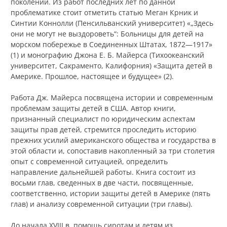
поколений. Из работ последних лет по данной
проблематике стоит отметить статью Меган Крник и
Синтии Коннолли (Пенсильванский университет) «„Здесь
они не могут не выздороветь“: Больницы для детей на
морском побережье в Соединенных Штатах, 1872—1917»
(1) и монографию Джона Е. Б. Майерса (Тихоокеанский
университет, Сакраменто, Калифорния) «Защита детей в
Америке. Прошлое, настоящее и будущее» (2).
Работа Дж. Майерса посвящена истории и современным
проблемам защиты детей в США. Автор книги,
признанный специалист по юридическим аспектам
защиты прав детей, стремится проследить историю
прежних усилий американского общества и государства в
этой области и, сопоставив накопленный за три столетия
опыт с современной ситуацией, определить
направление дальнейшей работы. Книга состоит из
восьми глав, сведенных в две части, посвященные,
соответственно, истории защиты детей в Америке (пять
глав) и анализу современной ситуации (три главы).
До начала XVIII в. помощь сиротам и детям из