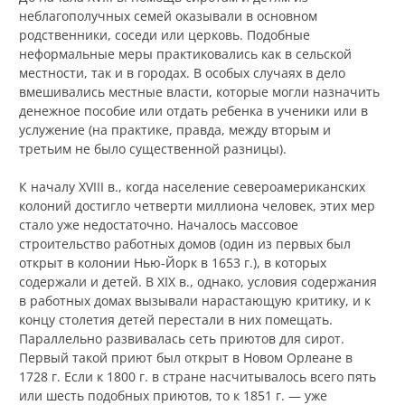
неблагополучных семей оказывали в основном
родственники, соседи или церковь. Подобные
неформальные меры практиковались как в сельской
местности, так и в городах. В особых случаях в дело
вмешивались местные власти, которые могли назначить
денежное пособие или отдать ребенка в ученики или в
услужение (на практике, правда, между вторым и
третьим не было существенной разницы).
К началу XVIII в., когда население североамериканских
колоний достигло четверти миллиона человек, этих мер
стало уже недостаточно. Началось массовое
строительство работных домов (один из первых был
открыт в колонии Нью-Йорк в 1653 г.), в которых
содержали и детей. В XIX в., однако, условия содержания
в работных домах вызывали нарастающую критику, и к
концу столетия детей перестали в них помещать.
Параллельно развивалась сеть приютов для сирот.
Первый такой приют был открыт в Новом Орлеане в
1728 г. Если к 1800 г. в стране насчитывалось всего пять
или шесть подобных приютов, то к 1851 г. — уже