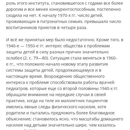
роль этого института, становившегося с годами все более
дорогим и все менее конкурентоспособным, постепенно
сходила на нет. К началу 1970-х гг. число детей,
проживающих в патронатных семьях, превышало число
воспитанников приютов в четыре раза.
И всё же принятых мер было недостаточно. Кроме того, в
1940-е — 1950-е гг. интерес общества к проблемам
защиты детей в силу разных причин значительно
ослабел (2, с. 79—80). Ситуация стала меняться в 1960-
е гг., что положило начало новому этапу развития
системы защиты детей, продолжающемуся и в
настоящее время. Возрождению общественного
интереса к проблеме способствовали работы врачей-
педиатров, которые еще со второй половины 1940-х гг.
обращали внимание на нередкие случаи в своей
практике, когда на теле их малолетних пациентов
имелись явные следы физического насилия, хотя
родители и пытались предложить более благовидное
объяснение; становилось ясно, что масштабы домашнего
насилия над детьми значительно шире, чем казалось