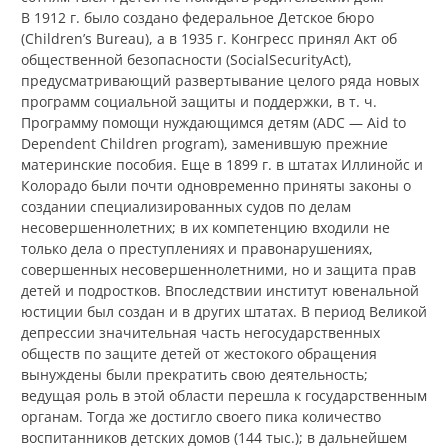
В 1912 г. было создано федеральное Детское бюро
(Children’s Bureau), а в 1935 г. Конгресс принял Акт об
общественной безопасности (SocialSecurityAct),
предусматривающий развертывание целого ряда новых
программ социальной защиты и поддержки, в т. ч.
Программу помощи нуждающимся детям (ADC — Aid to
Dependent Children program), заменившую прежние
материнские пособия. Еще в 1899 г. в штатах Иллинойс и
Колорадо были почти одновременно приняты законы о
создании специализированных судов по делам
несовершеннолетних; в их компетенцию входили не
только дела о преступлениях и правонарушениях,
совершенных несовершеннолетними, но и защита прав
детей и подростков. Впоследствии институт ювенальной
юстиции был создан и в других штатах. В период Великой
депрессии значительная часть негосударственных
обществ по защите детей от жестокого обращения
вынуждены были прекратить свою деятельность;
ведущая роль в этой области перешла к государственным
органам. Тогда же достигло своего пика количество
воспитанников детских домов (144 тыс.); в дальнейшем