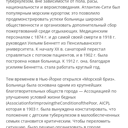
туберкулезом, вне зависимости от пола, расы,
национальности и вероисповедания. Атлантик-Сити был
популярным морским курортом; это позволило
продемонстрировать успехи больницы широкой
общественности и организовать дополнительный сбор
пожертвований среди отдыхающих. Медицинским
персоналом с 1874 г. и до самой своей смерти в 1918 г.
руководил Уильям Беннетт из Пенсильванского
университета. К началу XX в. санаторий перестал
справляться с потоком пациентов, и в 1902 г. была
построена новая больница. К 1912 г. она, благодаря
усилиям Беннетта, стала работать круглый год.
Тем временем в Нью-Йорке открылся «Морской бриз».
Больница была основана одним из крупнейших
благотворительных обществ города — Ассоциацией по
улучшению условий жизни бедных
(AssociationforImprovingtheConditionofthePoor, AICP),
которая в 1903 г. была вынуждена констатировать, что
положение с детским туберкулезом в малообеспеченных
семьях становится критическим. Чтобы переломить
ситуацию, было решено организовать в городе