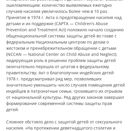
ошеломляющим: количество выявляемых ежегодно
случаев насилия увеличилось более чем в 10 раз.
Принятие в 1974 г. Акта о предотвращении насилия над
детьми и их поддержке (CAPTA — Children’s Abuse
Prevention and Treatment Act) положило начало созданию
общенациональной системы защиты детей во главе с
федеральным Национальным центром по делам о
жестоком и пренебрежительном обращении с детьми
(NCCAN — National Center on Child Abuse and Neglect);
лидирующая роль в решении проблем защиты детей
окончательно перешла от штатов к федеральному
правительству. Акт о благополучии индейских детей
1978 г. предусматривал ряд мер, позволивших
значительно уменьшить число случаев помещения детей
индейцев в патронатные семьи, грозившего их отрывом
от национальной культуры. Ряд других законов завершил
формирование современной системы защиты прав
детей.
Сложнее обстояло дело с защитой детей от сексуального
насилия. «На протяжении девятнадцатого столетия и