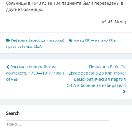
больницы в 1943 г.; ее 104 пациента были переведены в
другие больницы.
М. М. Минц
Рефераты (всеобщая история)
конец XIX — начало XX в.
,
права ребёнка
,
США
Навигация
Россия в европейском
Печатнов В. О. От
контексте, 1789—1914: Член
Джефферсона до Клинтона:
по
семьи
Демократическая партия
записям
США в борьбе за избирателя
Search