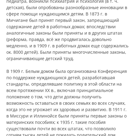
педиатра, возникли психиатрия и психология (в т. ч.
детская), были опробованы разнообразные инновации в
сфере помощи нуждающимся детям. В 1873 г. в
Мичигане был принят первый закон, запрещающий
содержание детей в работных домах; впоследствии
аналогичные законы были приняты и в других штатах
(реформа, правда, всё же продвигалась довольно
медленно, и в 1909 г. в работных домах еще содержались
ок. 8000 детей). Были приняты многочисленные законы,
ограничивающие детский труд.
В 1909 г. Белым домом была организована Конференция
по поддержке нуждающихся детей, разработавшая
стандарты, определявшие политику в этой области на
всем протяжении XX в., включая принципиальное
положение о том, что дети должны получить
возможность оставаться в своих семьях во всех случаях,
когда это не угрожает их здоровью и развитию. В 1911 г.
в Миссури и Иллинойсе были приняты первые законы о
материнских пособиях; к 1935 г. такие пособия
существовали почти во всех штатах, что позволило
сотням тысяч детей не покидать родительский дом.