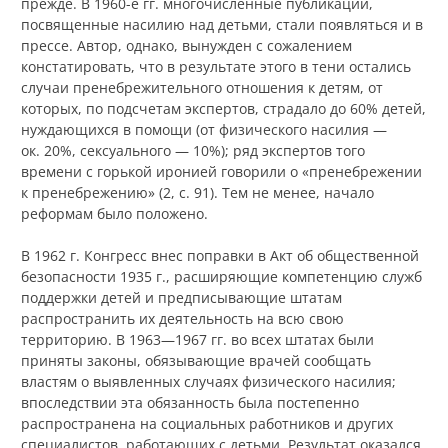
прежде. В 1960-е гг. многочисленные публикации,
посвященные насилию над детьми, стали появляться и в
прессе. Автор, однако, вынужден с сожалением
констатировать, что в результате этого в тени остались
случаи пренебрежительного отношения к детям, от
которых, по подсчетам экспертов, страдало до 60% детей,
нуждающихся в помощи (от физического насилия —
ок. 20%, сексуального — 10%); ряд экспертов того
времени с горькой иронией говорили о «пренебрежении
к пренебрежению» (2, с. 91). Тем не менее, начало
реформам было положено.
В 1962 г. Конгресс внес поправки в Акт об общественной
безопасности 1935 г., расширяющие компетенцию служб
поддержки детей и предписывающие штатам
распространить их деятельность на всю свою
территорию. В 1963—1967 гг. во всех штатах были
приняты законы, обязывающие врачей сообщать
властям о выявленных случаях физического насилия;
впоследствии эта обязанность была постепенно
распространена на социальных работников и других
специалистов, работающих с детьми. Результат оказался