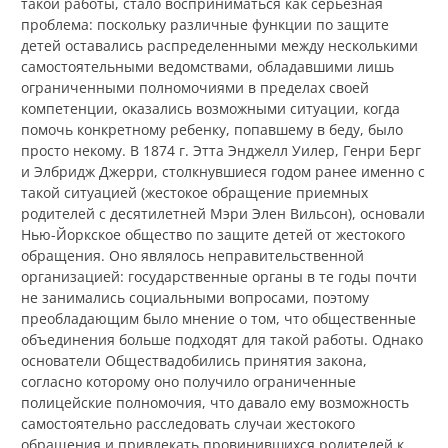
такой работы, стало восприниматься как серьезная
проблема: поскольку различные функции по защите
детей оставались распределенными между несколькими
самостоятельными ведомствами, обладавшими лишь
ограниченными полномочиями в пределах своей
компетенции, оказались возможными ситуации, когда
помочь конкретному ребенку, попавшему в беду, было
просто некому. В 1874 г. Этта Энджелл Уилер, Генри Берг
и Элбридж Джерри, столкнувшиеся годом ранее именно с
такой ситуацией (жестокое обращение приемных
родителей с десятилетней Мэри Элен Вильсон), основали
Нью-Йоркское общество по защите детей от жестокого
обращения. Оно являлось неправительственной
организацией: государственные органы в те годы почти
не занимались социальными вопросами, поэтому
преобладающим было мнение о том, что общественные
объединения больше подходят для такой работы. Однако
основатели Обществадобились принятия закона,
согласно которому оно получило ограниченные
полицейские полномочия, что давало ему возможность
самостоятельно расследовать случаи жестокого
обращения и привлекать провинившихся родителей к