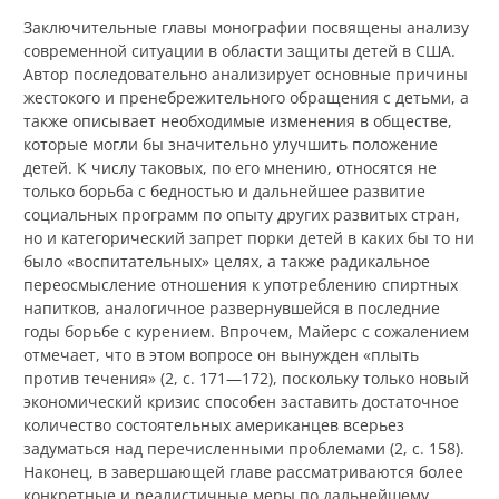
Заключительные главы монографии посвящены анализу
современной ситуации в области защиты детей в США.
Автор последовательно анализирует основные причины
жестокого и пренебрежительного обращения с детьми, а
также описывает необходимые изменения в обществе,
которые могли бы значительно улучшить положение
детей. К числу таковых, по его мнению, относятся не
только борьба с бедностью и дальнейшее развитие
социальных программ по опыту других развитых стран,
но и категорический запрет порки детей в каких бы то ни
было «воспитательных» целях, а также радикальное
переосмысление отношения к употреблению спиртных
напитков, аналогичное развернувшейся в последние
годы борьбе с курением. Впрочем, Майерс с сожалением
отмечает, что в этом вопросе он вынужден «плыть
против течения» (2, с. 171—172), поскольку только новый
экономический кризис способен заставить достаточное
количество состоятельных американцев всерьез
задуматься над перечисленными проблемами (2, с. 158).
Наконец, в завершающей главе рассматриваются более
конкретные и реалистичные меры по дальнейшему