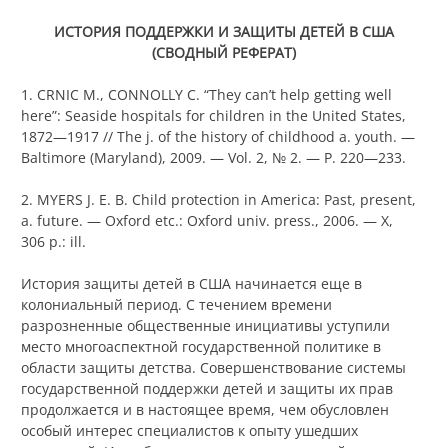
ИСТОРИЯ ПОДДЕРЖКИ И ЗАЩИТЫ ДЕТЕЙ В США
(СВОДНЫЙ РЕФЕРАТ)
1. CRNIC M., CONNOLLY C. “They can’t help getting well
here”: Seaside hospitals for children in the United States,
1872—1917 // The j. of the history of childhood a. youth. —
Baltimore (Maryland), 2009. — Vol. 2, № 2. — P. 220—233.
2. MYERS J. E. B. Child protection in America: Past, present,
a. future. — Oxford etc.: Oxford univ. press., 2006. — X,
306 p.: ill.
История защиты детей в США начинается еще в
колониальный период. С течением времени
разрозненные общественные инициативы уступили
место многоаспектной государственной политике в
области защиты детства. Совершенствование системы
государственной поддержки детей и защиты их прав
продолжается и в настоящее время, чем обусловлен
особый интерес специалистов к опыту ушедших