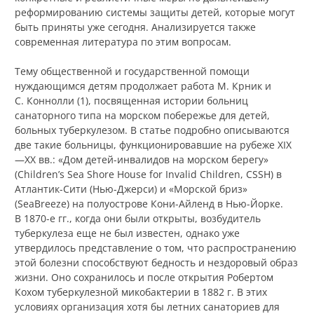
реформированию системы защиты детей, которые могут
быть приняты уже сегодня. Анализируется также
современная литература по этим вопросам.
Тему общественной и государственной помощи
нуждающимся детям продолжает работа М. Крник и
С. Коннолли (1), посвященная истории больниц
санаторного типа на морском побережье для детей,
больных туберкулезом. В статье подробно описываются
две такие больницы, функционировавшие на рубеже XIX
—XX вв.: «Дом детей-инвалидов на морском берегу»
(Children’s Sea Shore House for Invalid Children, CSSH) в
Атлантик-Сити (Нью-Джерси) и «Морской бриз»
(SeaBreeze) на полуострове Кони-Айленд в Нью-Йорке.
В 1870-е гг., когда они были открыты, возбудитель
туберкулеза еще не был известен, однако уже
утвердилось представление о том, что распространению
этой болезни способствуют бедность и нездоровый образ
жизни. Оно сохранилось и после открытия Робертом
Кохом туберкулезной микобактерии в 1882 г. В этих
условиях организация хотя бы летних санаториев для