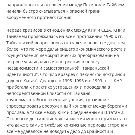
напряжённость и отношения между Пекином и Тайбэем
начали быстро скатываться к опасной грани
вооружённого противостояния.
Череда кризисов в отношениях между КНР и США, КНР и
Тайванем продолжалась на всём протяжении 1990-х гг.
Тайваньский вопрос вновь оказался в повестке дня, тем
более, что по мере дальнейшего экономического роста и
осуществления демократических преобразований на
острове усиливались и настроения в пользу
независимости и самостоятельной „тайваньской
идентичности“, что шло вразрез с пекинской доктриной
„одного Китая“. Дважды: в 1995–1996 и в 1999 гг.― КНР
прибегала к практике устрашения и проводила в
непосредственной близости от Тайваня
крупномасштабные военные учения, грозившие
спровоцировать вооружённый конфликт между берегами
пролива, а также между КНР и Соединёнными Штатами.
Основным достижением десятилетия можно признать то,
что даже в самые тяжёлые кризисные периоды сторонам
всё же удавалось не доводить дело до крайности и