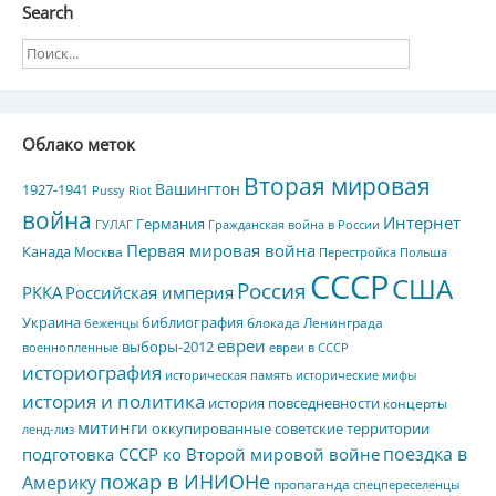
Search
Облако меток
Вторая мировая
Вашингтон
1927-1941
Pussy Riot
война
Интернет
Германия
ГУЛАГ
Гражданская война в России
Первая мировая война
Канада
Москва
Перестройка
Польша
СССР
США
Россия
РККА
Российская империя
Украина
библиография
блокада Ленинграда
беженцы
евреи
выборы-2012
военнопленные
евреи в СССР
историография
историческая память
исторические мифы
история и политика
история повседневности
концерты
митинги
оккупированные советские территории
ленд-лиз
поездка в
подготовка СССР ко Второй мировой войне
пожар в ИНИОНе
Америку
пропаганда
спецпереселенцы