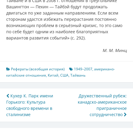
Тайване и в США в 2008 г. отношения в треугольнике
Вашингтон ― Пекин ― Тайбэй будут продолжать
двигаться по уже заданным направлениям. Если всем
сторонам удастся избежать перерастания постоянно
возникающих проблем в серьёзный кризис, то это само
по себе будет одним из наиболее благоприятных
вариантов развития событий» (с. 292).
М. М. Минц
Рефераты (всеобщая история)
1949–2007
,
американо-
китайские отношения
,
Китай
,
США
,
Тайвань
Навигация
Кухер К. Парк имени
Дружественный рубеж:
Горького: Культура
канадско-американское
по
свободного времени в
приграничное
записям
сталинизме
сотрудничество