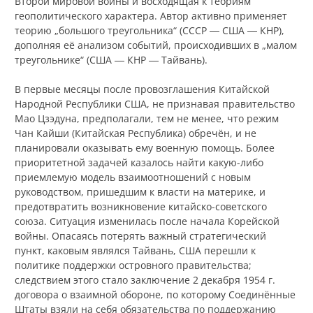
Второй мировой войны и восходящая к теориям
геополитического характера. Автор активно применяет
теорию „большого треугольника“ (СССР ― США ― КНР),
дополняя её анализом событий, происходивших в „малом
треугольнике“ (США ― КНР ― Тайвань).
В первые месяцы после провозглашения Китайской
Народной Республики США, не признавая правительство
Мао Цзэдуна, предполагали, тем не менее, что режим
Чан Кайши (Китайская Республика) обречён, и не
планировали оказывать ему военную помощь. Более
приоритетной задачей казалось найти какую-либо
приемлемую модель взаимоотношений с новым
руководством, пришедшим к власти на материке, и
предотвратить возникновение китайско-советского
союза. Ситуация изменилась после начала Корейской
войны. Опасаясь потерять важный стратегический
пункт, каковым являлся Тайвань, США перешли к
политике поддержки островного правительства;
следствием этого стало заключение 2 декабря 1954 г.
договора о взаимной обороне, по которому Соединённые
Штаты взяли на себя обязательства по поддержанию