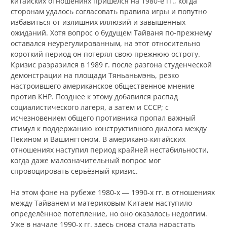
китайских отношениях пришёлся на 1980-е гг., когда
сторонам удалось согласовать правила игры и попутно
избавиться от излишних иллюзий и завышенных
ожиданий. Хотя вопрос о будущем Тайваня по-прежнему
оставался неурегулированным, на этот относительно
короткий период он потерял свою прежнюю остроту.
Кризис разразился в 1989 г. после разгона студенческой
демонстрации на площади Тяньаньмэнь, резко
настроившего американское общественное мнение
против КНР. Позднее к этому добавился распад
социалистического лагеря, а затем и СССР; с
исчезновением общего противника пропал важный
стимул к поддержанию конструктивного диалога между
Пекином и Вашингтоном. В американо-китайских
отношениях наступил период крайней нестабильности,
когда даже малозначительный вопрос мог
спровоцировать серьёзный кризис.
На этом фоне на рубеже 1980-х ― 1990-х гг. в отношениях
между Тайванем и материковым Китаем наступило
определённое потепление, но оно оказалось недолгим.
Уже в начале 1990-х гг. здесь снова стала нарастать