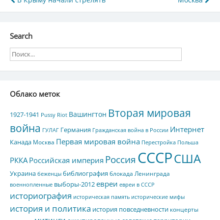
Навигация
по
записям
Search
Облако меток
Вторая мировая
Вашингтон
1927-1941
Pussy Riot
война
Интернет
Германия
ГУЛАГ
Гражданская война в России
Первая мировая война
Канада
Москва
Перестройка
Польша
СССР
США
Россия
РККА
Российская империя
Украина
библиография
блокада Ленинграда
беженцы
евреи
выборы-2012
военнопленные
евреи в СССР
историография
историческая память
исторические мифы
история и политика
история повседневности
концерты
митинги