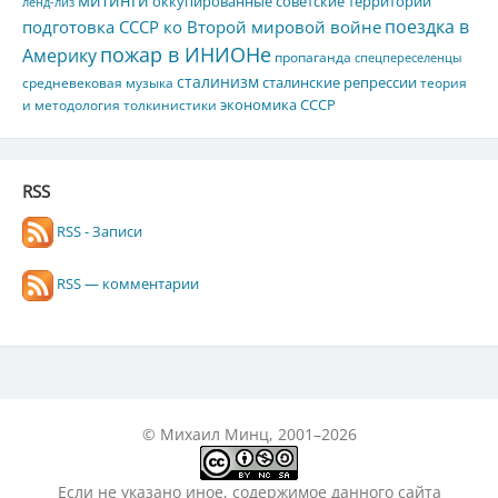
оккупированные советские территории
ленд-лиз
поездка в
подготовка СССР ко Второй мировой войне
пожар в ИНИОНе
Америку
пропаганда
спецпереселенцы
сталинизм
сталинские репрессии
средневековая музыка
теория
экономика СССР
и методология толкинистики
RSS
RSS - Записи
RSS — комментарии
© Михаил Минц, 2001–2026
Если не указано иное, содержимое данного сайта