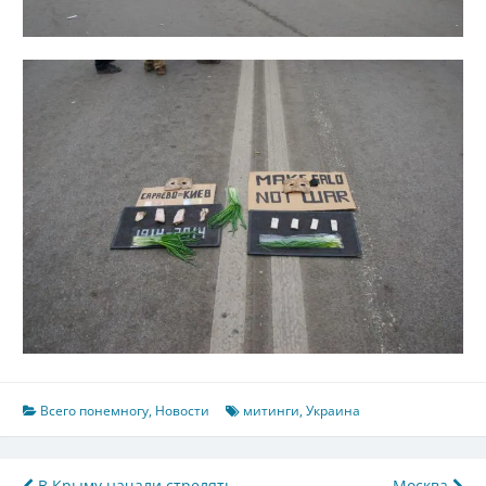
Всего понемногу
,
Новости
митинги
,
Украина
В Крыму начали стрелять
Москва