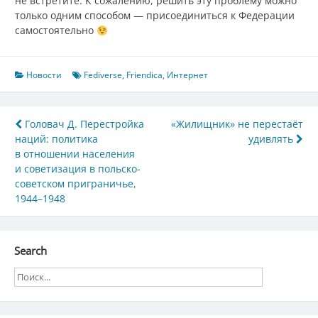
не встретите. К сожалению, решить эту проблему можно
только одним способом — присоединиться к Федерации
самостоятельно
Новости
Fediverse
,
Friendica
,
Интернет
Навигация
Головач Д. Перестройка
«Жилищник» не перестаёт
наций: политика
удивлять
по
в отношении населения
записям
и советизация в польско-
советском приграничье,
1944–1948
Search