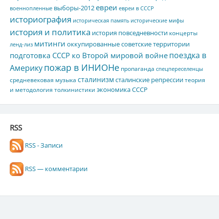
евреи
выборы-2012
военнопленные
евреи в СССР
историография
историческая память
исторические мифы
история и политика
история повседневности
концерты
митинги
оккупированные советские территории
ленд-лиз
поездка в
подготовка СССР ко Второй мировой войне
пожар в ИНИОНе
Америку
пропаганда
спецпереселенцы
сталинизм
сталинские репрессии
средневековая музыка
теория
экономика СССР
и методология толкинистики
RSS
RSS - Записи
RSS — комментарии