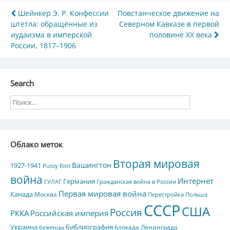
Навигация
Шейнкер Э. Р. Конфессии
Повстанческое движение на
штетла: обращённые из
Северном Кавказе в первой
по
иудаизма в имперской
половине XX века
записям
России, 1817–1906
Search
Облако меток
Вторая мировая
Вашингтон
1927-1941
Pussy Riot
война
Интернет
Германия
ГУЛАГ
Гражданская война в России
Первая мировая война
Канада
Москва
Перестройка
Польша
СССР
США
Россия
РККА
Российская империя
Украина
библиография
блокада Ленинграда
беженцы