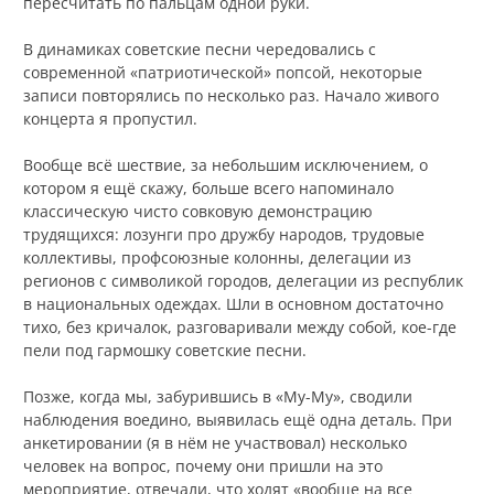
пересчитать по пальцам одной руки.
В динамиках советские песни чередовались с
современной «патриотической» попсой, некоторые
записи повторялись по несколько раз. Начало живого
концерта я пропустил.
Вообще всё шествие, за небольшим исключением, о
котором я ещё скажу, больше всего напоминало
классическую чисто совковую демонстрацию
трудящихся: лозунги про дружбу народов, трудовые
коллективы, профсоюзные колонны, делегации из
регионов с символикой городов, делегации из республик
в национальных одеждах. Шли в основном достаточно
тихо, без кричалок, разговаривали между собой, кое-где
пели под гармошку советские песни.
Позже, когда мы, забурившись в «Му-Му», сводили
наблюдения воедино, выявилась ещё одна деталь. При
анкетировании (я в нём не участвовал) несколько
человек на вопрос, почему они пришли на это
мероприятие, отвечали, что ходят «вообще на все