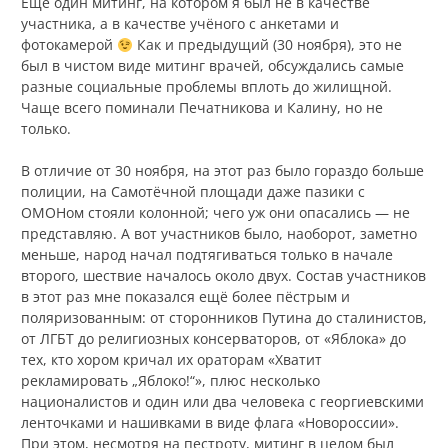
Ещё один митинг, на котором я был не в качестве
участника, а в качестве учёного с анкетами и
фотокамерой
Как и предыдущий (30 ноября), это не
был в чистом виде митинг врачей, обсуждались самые
разные социальные проблемы вплоть до жилищной.
Чаще всего поминали Печатникова и Калину, но не
только.
В отличие от 30 ноября, на этот раз было гораздо больше
полиции, на Самотёчной площади даже пазики с
ОМОНом стояли колонной; чего уж они опасались — не
представляю. А вот участников было, наоборот, заметно
меньше, народ начал подтягиваться только в начале
второго, шествие началось около двух. Состав участников
в этот раз мне показался ещё более пёстрым и
поляризованным: от сторонников Путина до сталинистов,
от ЛГБТ до религиозных консерваторов, от «Яблока» до
тех, кто хором кричал их ораторам «Хватит
рекламировать „Яблоко!“», плюс несколько
националистов и один или два человека с георгиевскими
ленточками и нашивками в виде флага «Новороссии».
При этом, несмотря на пестроту, митинг в целом был