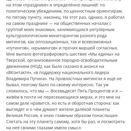
на этом «празднике» я определённо лишний: по
политическим убеждениям, по ценностным ориентирам,
по пятому пункту, наконец. На этот раз, однако, я работал
на самом празднике — на общественных началах с
группой моих знакомых, занимающихся регулярным
культурологическим мониторингом разного рода
митингов, как оппозиционных, так и всевозможных
«путингов», «крымингов» и прочих маршей согласных.
Мне выпало фотографировать шествие «Мы едины» на
Тверской, организованное Народно-освободительным
движением (НОД), как было сказано в анонсе на
«ВКонтакте», «в поддержку национального лидера
Владимира Путина». На провластных митингах я ещё не
бывал, поэтому было по-своему интересно. Так уж
сложилось, что мы — Восемьдесят Пять Процентов и я —
живём в почти не пересекающихся мирах, и это мне на
самом деле нравится, но есть и оборотная сторона: как
выглядят и о чём думают жители далёкой планеты
Великая Россия, я знаю главным образом понаслышке.
Слетать на эту планету самому, хотя бы раз, и посмотреть
на неё своими глазами имело смысл.