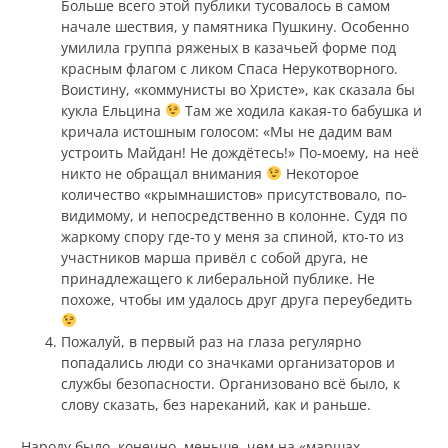
Больше всего этой публики тусовалось в самом
начале шествия, у памятника Пушкину. Особенно
умилила группа ряженых в казачьей форме под
красным флагом с ликом Спаса Нерукотворного.
Воистину, «коммунисты во Христе», как сказала бы
кукла Ельцина
Там же ходила какая-то бабушка и
кричала истошным голосом: «Мы не дадим вам
устроить Майдан! Не дождётесь!» По-моему, на неё
никто не обращал внимания
Некоторое
количество «крымнашистов» присутствовало, по-
видимому, и непосредственно в колонне. Судя по
жаркому спору где-то у меня за спиной, кто-то из
участников марша привёл с собой друга, не
принадлежащего к либеральной публике. Не
похоже, чтобы им удалось друг друга переубедить
Пожалуй, в первый раз на глаза регулярно
попадались люди со значками организаторов и
службы безопасности. Организовано всё было, к
слову сказать, без нареканий, как и раньше.
Народу было, конечно, меньше, чем на «маршах