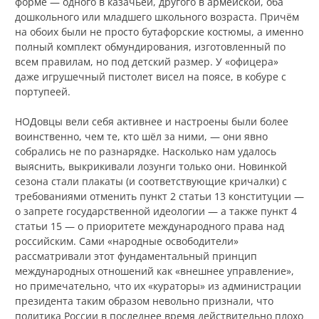
форме — одного в казачьей, другого в армейской, оба
дошкольного или младшего школьного возраста. Причём
на обоих были не просто бутафорские костюмы, а именно
полный комплект обмундирования, изготовленный по
всем правилам, но под детский размер. У «офицера»
даже игрушечный пистолет висел на поясе, в кобуре с
портупеей.
НОДовцы вели себя активнее и настроены были более
воинственно, чем те, кто шёл за ними, — они явно
собрались не по разнарядке. Насколько нам удалось
выяснить, выкрикивали лозунги только они. Новинкой
сезона стали плакаты (и соответствующие кричалки) с
требованиями отменить пункт 2 статьи 13 конституции —
о запрете государственной идеологии — а также пункт 4
статьи 15 — о приоритете международного права над
российским. Сами «народные освободители»
рассматривали этот фундаментальный принцип
международных отношений как «внешнее управление»,
но примечательно, что их «кураторы» из администрации
президента таким образом невольно признали, что
политика России в последнее время действительно плохо