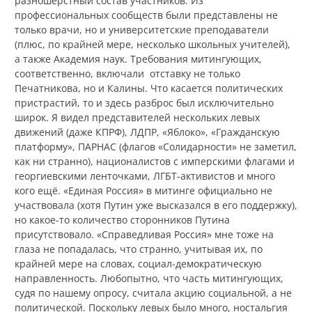
разношёрстный состав участников. Из
профессиональных сообществ были представлены не
только врачи, но и университетские преподаватели
(плюс, по крайней мере, несколько школьных учителей),
а также Академия наук. Требования митингующих,
соответственно, включали отставку не только
Печатникова, но и Калины. Что касается политических
пристрастий, то и здесь разброс был исключительно
широк. Я видел представителей нескольких левых
движений (даже КПРФ), ЛДПР, «Яблоко», «Гражданскую
платформу», ПАРНАС (флагов «Солидарности» не заметил,
как ни странно), националистов с имперскими флагами и
георгиевскими ленточками, ЛГБТ-активистов и много
кого ещё. «Единая Россия» в митинге официально не
участвовала (хотя Путин уже высказался в его поддержку),
но какое-то количество сторонников Путина
присутствовало. «Справедливая Россия» мне тоже на
глаза не попадалась, что странно, учитывая их, по
крайней мере на словах, социал-демократическую
направленность. Любопытно, что часть митингующих,
судя по нашему опросу, считала акцию социальной, а не
политической. Поскольку левых было много, ностальгия