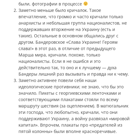
были, фотографии в процессе
Заметно меньше было кричалок. Такое
впечатление, что громко и часто кричали только
анархисты и небольшая группа националистов, не
поддержавших вторжение на Украину (есть и
такие). Остальные в основном общались друг с
другом. Бандеровское «Слава Украине! Героям
слава!» в этот раз, в отличие от предыдущего
Марша мира, кричали, похоже, только
националисты. Если я не ошибся и это
действительно так, то оно и к лучшему — духа
Бандеры лишний раз вызывать и правда ни к чему.
Заметно активнее повели себя наши
идеологические противники; не знаю, что бы это
значило. Пикеты с георгиевскими ленточками и
соответствующими плакатами стояли по всему
маршруту шествия (за оцеплением). В матюгальник
эти господа, что любопытно, кричали, что они
поддерживают Украину, а войну развязал «мировой
капитал». Впрочем, плакаты про «предателей из
пятой колонны» были вполне красноречивые.