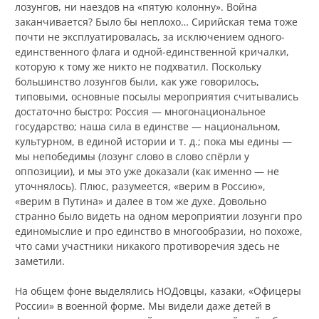
лозунгов, ни наездов на «пятую колонну». Война
заканчивается? Было бы неплохо… Сирийская тема тоже
почти не эксплуатировалась, за исключением одного-
единственного флага и одной-единственной кричалки,
которую к тому же никто не подхватил. Поскольку
большинство лозунгов были, как уже говорилось,
типовыми, основные посылы мероприятия считывались
достаточно быстро: Россия — многонациональное
государство; наша сила в единстве — национальном,
культурном, в единой истории и т. д.; пока мы едины —
мы непобедимы (лозунг слово в слово спёрли у
оппозиции), и мы это уже доказали (как именно — не
уточнялось). Плюс, разумеется, «верим в Россию»,
«верим в Путина» и далее в том же духе. Довольно
странно было видеть на одном мероприятии лозунги про
единомыслие и про единство в многообразии, но похоже,
что сами участники никакого противоречия здесь не
заметили.
На общем фоне выделялись НОДовцы, казаки, «Офицеры
России» в военной форме. Мы видели даже детей в