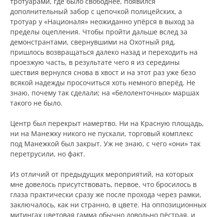
тротуарами, где было свободнее, появился
дополнительный забор с цепочкой полицейских, а
тротуар у «Националя» неожиданно упёрся в выход за
пределы оцепления. Чтобы пройти дальше вслед за
демонстрантами, свернувшими на Охотный ряд,
пришлось возвращаться далеко назад и переходить на
проезжую часть, в результате чего я из середины
шествия вернулся снова в хвост и на этот раз уже безо
всякой надежды просочиться хоть немного вперёд. Не
знаю, почему так сделали; на «белоленточных» маршах
такого не было.
Центр был перекрыт намертво. Ни на Красную площадь,
ни на Манежку никого не пускали, торговый комплекс
под Манежкой был закрыт. Уж не знаю, с чего «они» так
перетрусили, но факт.
Из отличий от предыдущих мероприятий, на которых
мне довелось присутствовать, первое, что бросилось в
глаза практически сразу же после прохода через рамки,
заключалось, как ни странно, в цвете. На оппозиционных
митингах цветовая гамма обычно довольно пёстрая, и