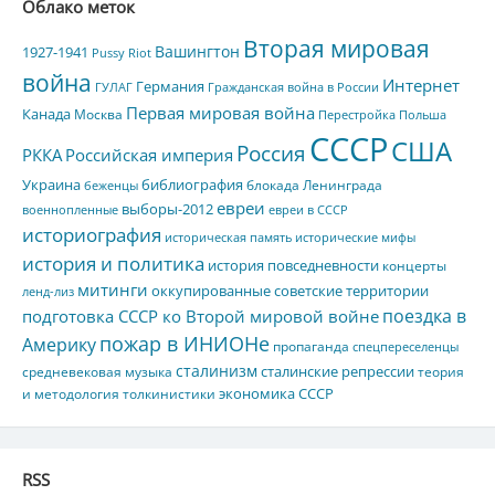
Облако меток
Вторая мировая
Вашингтон
1927-1941
Pussy Riot
война
Интернет
Германия
ГУЛАГ
Гражданская война в России
Первая мировая война
Канада
Москва
Перестройка
Польша
СССР
США
Россия
РККА
Российская империя
Украина
библиография
блокада Ленинграда
беженцы
евреи
выборы-2012
военнопленные
евреи в СССР
историография
историческая память
исторические мифы
история и политика
история повседневности
концерты
митинги
оккупированные советские территории
ленд-лиз
поездка в
подготовка СССР ко Второй мировой войне
пожар в ИНИОНе
Америку
пропаганда
спецпереселенцы
сталинизм
сталинские репрессии
средневековая музыка
теория
экономика СССР
и методология толкинистики
RSS