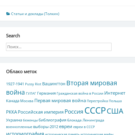
Статьи и доклады (Толкин)
Search
Облако меток
Вторая мировая
Вашингтон
1927-1941
Pussy Riot
война
Интернет
Германия
ГУЛАГ
Гражданская война в России
Первая мировая война
Канада
Москва
Перестройка
Польша
СССР
США
Россия
РККА
Российская империя
Украина
библиография
блокада Ленинграда
беженцы
евреи
выборы-2012
военнопленные
евреи в СССР
историография
историческая память
исторические мифы