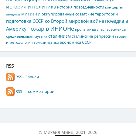
история и политика
история повседневности
концерты
митинги
оккупированные советские территории
ленд-лиз
поездка в
подготовка СССР ко Второй мировой войне
пожар в ИНИОНе
Америку
пропаганда
спецпереселенцы
сталинизм
сталинские репрессии
средневековая музыка
теория
экономика СССР
и методология толкинистики
RSS
RSS - Записи
RSS — комментарии
© Михаил Минц, 2001–2026