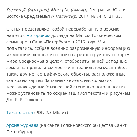
Годкин Д. (Арторон), Минц М. (Амдир).
География Юга и
Востока Средиземья //
Палантир.
2017. № 74. С. 21–33.
Статья представляет собой переработанную версию
нашего с
Артороном
доклада на Малом Толкиновском
семинаре в Санкт-Петербурге в 2016 году. Мы
попытались, собрав воедино разрозненную информацию
из многочисленных источников, реконструировать карту
мира Средиземья в целом, отобразить на ней Западные
земли на правильном месте и в правильном масштабе, а
также другие географические объекты, расположенные
«за краем карты» Западных земель, насколько их
местонахождение (с известной степенью погрешности)
можно установить по сохранившимся текстам и рисункам
Дж. Р. Р. Толкина.
Текст статьи
(PDF, 2,5 Мбайт)
Архив журнала
(на сайте Толкиновского общества Санкт-
Петербурга)