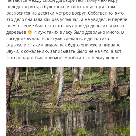
пытаются между собой договориться, кому чью икру
оплодотворять, а бульканье и клокотание при этом
разносится на десятки метров вокруг. Собственно, я-то
это дело сначала как раз услышал, а не увидел, и первое
впечатление было, что это звук поезда доносится из-за
деревьев
И луж таких в лесу было довольно много. В
соседних лужах те, кто уже сделал все дела, тихо
отдыхали с таким видом, как будто они уже в нирване.
Звуки, к сожалению, записывать было не на что, а вот
фотоаппарат был при мне. Улыбнитесь между делом: