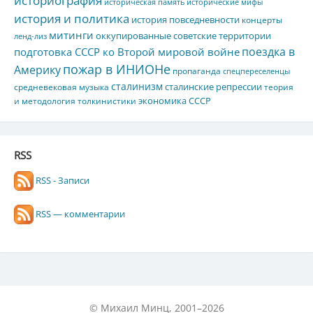
историческая память
исторические мифы
история и политика
история повседневности
концерты
митинги
оккупированные советские территории
ленд-лиз
поездка в
подготовка СССР ко Второй мировой войне
пожар в ИНИОНе
Америку
пропаганда
спецпереселенцы
сталинизм
сталинские репрессии
средневековая музыка
теория
экономика СССР
и методология толкинистики
RSS
RSS - Записи
RSS — комментарии
© Михаил Минц, 2001–2026