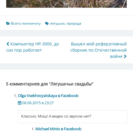
Всего понемногу
лягушки
,
природа
Навигация
Компьютер HP-3000, до
Вышел мой реферативный
сих пор работает
сборник по Отечественной
по
войне
записям
5 комментариев для “
Лягушачьи свадьбы
”
Olga Vsekhsvyatskaya в Facebook
:
06.06.2015 в 23:27
Классно, Миш! А видео со звуком нет?
Michael Mints в Facebook
: