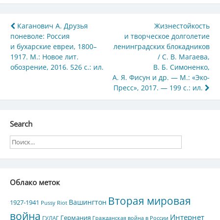
Навигация
Каганович А. Друзья
Жизнестойкость
поневоле: Россия
и творческое долголетие
по
и бухарские евреи, 1800–
ленинградских блокадников
записям
1917. М.: Новое лит.
/ С. В. Магаева,
обозрение, 2016. 526 с.: ил.
В. Б. Симоненко,
А. Я. Фисун и др. — М.: «Эко-
Пресс», 2017. — 199 с.: ил.
Search
Облако меток
Вторая мировая
Вашингтон
1927-1941
Pussy Riot
война
Интернет
Германия
ГУЛАГ
Гражданская война в России