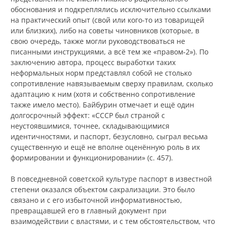
обоснования и подкреплялись исключительно ссылками
на практический опыт (свой или кого-то из товарищей
или близких), либо на советы чиновников (которые, в
свою очередь, также могли руководствоваться не
писанными инструкциями, а всё тем же «правом‑2»). По
заключению автора, процесс выработки таких
неформальных норм представлял собой не столько
сопротивление навязываемым сверху правилам, сколько
адаптацию к ним (хотя и собственно сопротивление
также имело место). Байбурин отмечает и ещё один
долгосрочный эффект: «СССР был страной с
неустоявшимися, точнее, складывающимися
идентичностями, и паспорт, безусловно, сыграл весьма
существенную и ещё не вполне оценённую роль в их
формировании и функционировании» (с. 457).
В повседневной советской культуре паспорт в известной
степени оказался объектом сакрализации. Это было
связано и с его избыточной информативностью,
превращавшей его в главный документ при
взаимодействии с властями, и с тем обстоятельством, что