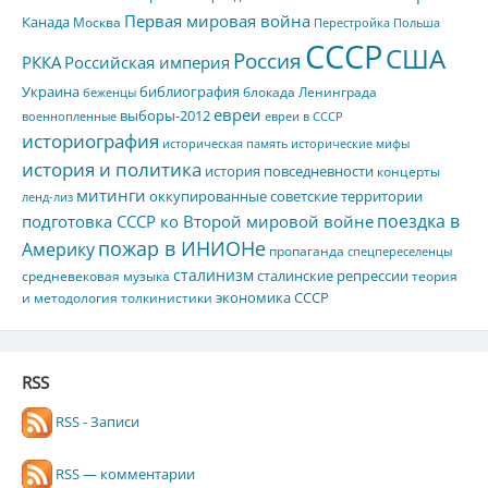
Первая мировая война
Канада
Москва
Перестройка
Польша
СССР
США
Россия
РККА
Российская империя
Украина
библиография
блокада Ленинграда
беженцы
евреи
выборы-2012
военнопленные
евреи в СССР
историография
историческая память
исторические мифы
история и политика
история повседневности
концерты
митинги
оккупированные советские территории
ленд-лиз
поездка в
подготовка СССР ко Второй мировой войне
пожар в ИНИОНе
Америку
пропаганда
спецпереселенцы
сталинизм
сталинские репрессии
средневековая музыка
теория
экономика СССР
и методология толкинистики
RSS
RSS - Записи
RSS — комментарии