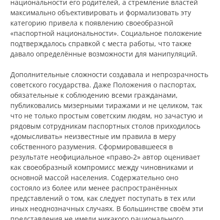
национальности его родителей, а стремление властей
максимально объективировать и формализовать эту
категорию привела к появлению своеобразной
«паспортной национальности». Социальное положение
подтверждалось справкой с места работы, что также
давало определённые возможности для манипуляций.
Дополнительные сложности создавала и непрозрачность
советского государства. Даже Положения о паспортах,
обязательные к соблюдению всеми гражданами,
публиковались мизерными тиражами и не целиком, так
что не только простым советским людям, но зачастую и
рядовым сотрудникам паспортных столов приходилось
«домысливать» неизвестные им правила в меру
собственного разумения. Сформировавшееся в
результате неофициальное «право‑2» автор оценивает
как своеобразный компромисс между чиновниками и
основной массой населения. Содержательно оно
состояло из более или менее распространённых
представлений о том, как следует поступать в тех или
иных неоднозначных случаях. В большинстве своём эти
представления не имели никакого рационального