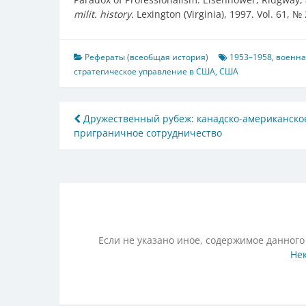
milit. history.
Lexington (Virginia), 1997. Vol. 61, №
Рефераты (всеобщая история)
1953–1958
,
военна
стратегическое управление в США
,
США
Навигация
Дружественный рубеж: канадско-американско
приграничное сотрудничество
по
записям
Если не указано иное, содержимое данного
Нек