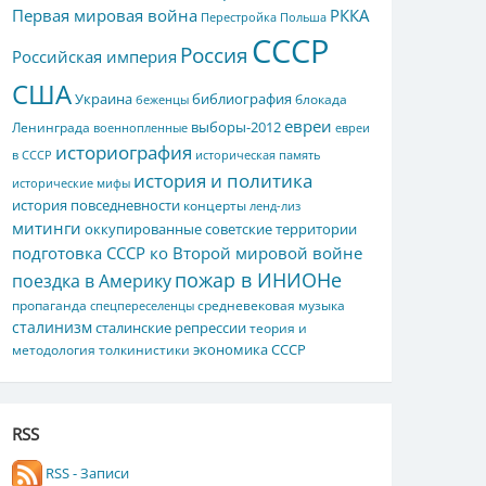
Первая мировая война
РККА
Перестройка
Польша
СССР
Россия
Российская империя
США
Украина
библиография
блокада
беженцы
евреи
выборы-2012
Ленинграда
военнопленные
евреи
историография
в СССР
историческая память
история и политика
исторические мифы
история повседневности
концерты
ленд-лиз
митинги
оккупированные советские территории
подготовка СССР ко Второй мировой войне
пожар в ИНИОНе
поездка в Америку
пропаганда
средневековая музыка
спецпереселенцы
сталинизм
сталинские репрессии
теория и
экономика СССР
методология толкинистики
RSS
RSS - Записи