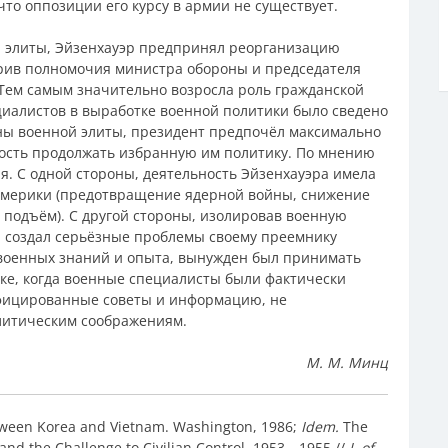
то оппозиции его курсу в армии не существует.
 элиты, Эйзенхауэр предпринял реорганизацию
ширив полномочия министра обороны и председателя
Тем самым значительно возросла роль гражданской
циалистов в выработке военной политики было сведено
ны военной элиты, президент предпочёл максимально
ность продолжать избранную им политику. По мнению
я. С одной стороны, деятельность Эйзенхауэра имела
Америки (предотвращение ядерной войны, снижение
подъём). С другой стороны, изолировав военную
эр создал серьёзные проблемы своему преемнику
 военных знаний и опыта, вынужден был принимать
ке, когда военные специалисты были фактически
фицированные советы и информацию, не
литическим соображениям.
М. М. Минц
tween Korea and Vietnam. Washington, 1986;
Idem.
The
and the Challenge to Civilian Control, 1953—1955 //
J. of