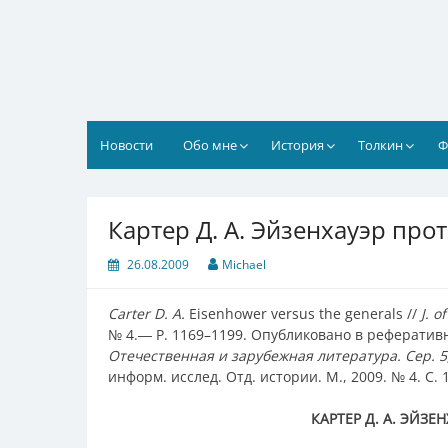
Перейти
к
содержимому
Новости
Обо мне
История
Толкин
Ф
Картер Д. А. Эйзенхауэр про
26.08.2009
Michael
Carter D. A.
Eisenhower versus the generals //
J. o
№ 4.― P. 1169–1199. Опубликовано в рефератив
Отечественная и зарубежная литература. Сер. 
информ. исслед. Отд. истории. М., 2009. № 4. С.
КАРТЕР Д. А. ЭЙЗЕ