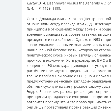
Carter D. A.
Eisenhower versus the generals //
J. o
№ 4.― P. 1169–1199.
Статья Дональда Алана Картера (Центр военно
отношениям между президентом Д. Д. Эйзенхау
принципом в отношениях между армией и общес
военным руководством; соответственно, высш
президенте и его кабинете. Однако в 1953 г. п
значительными военными знаниями и опытом 
национальной безопасности, которую он стреми
политического курса («новый взгляд»), опираясь
прочность экономики. Хотя руководство ВМС и
концепцию Эйзенхауэра, руководство сухопутных
расчётами президента, представители армейско
только к глобальной войне с СССР, но и к лока
предусмотренные «новым взглядом» радикальны
обычных сухопутных сил угрожают самому сущес
Эндрю Басевичем, рассматривающим сопротивл
1
принципам гражданского контроля
; напротив,
авторитет президента и его право принимать с
они лишь протестовали против реакции Эйзенх