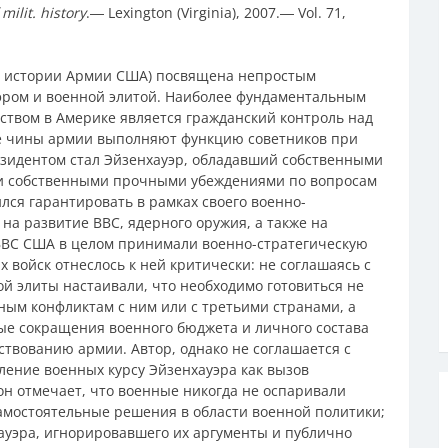
f milit. history
.― Lexington (Virginia), 2007.― Vol. 71,
й истории Армии США) посвящена непростым
эром и военной элитой. Наиболее фундаментальным
твом в Америке является гражданский контроль над
ие чины армии выполняют функцию советников при
резидентом стал Эйзенхауэр, обладавший собственными
и собственными прочными убеждениями по вопросам
лся гарантировать в рамках своего военно-
 на развитие ВВС, ядерного оружия, а также на
 ВВС США в целом принимали военно-стратегическую
 войск отнеслось к ней критически: не соглашаясь с
й элиты настаивали, что необходимо готовиться не
льным конфликтам с ним или с третьими странами, а
е сокращения военного бюджета и личного состава
твованию армии. Автор, однако не соглашается с
ение военных курсу Эйзенхауэра как вызов
 он отмечает, что военные никогда не оспаривали
амостоятельные решения в области военной политики;
ауэра, игнорировавшего их аргументы и публично