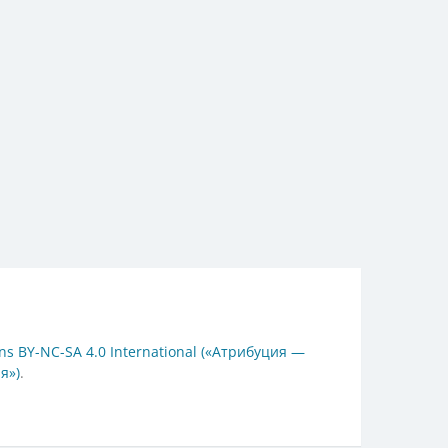
s BY-NC-SA 4.0 International («Атрибуция —
я»)
.