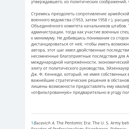
утверждавшего, из политических соображений, ч
Стремясь преодолеть сопротивление армейской
военного ведомства (1953, затем 1958 г.), рас
Объединённого комитета начальников штабов. 
администрации, тогда как участие военных спе
к минимуму. Не добившись понимания со сторо
дистанцироваться от неё, чтобы иметь возмож
автора, этот шаг имел двойственные последстви
несомненные благоприятные последствия для 
международной напряжённости, экономический 
элиту от политического руководства, Эйзенхау
Дж. Ф. Кеннеди, который, не имея собственных
важнейшие стратегические решения в обстанов
лишены возможности предоставлять ему квали
«отфильтрованную» предварительно в угоду по
1
Bacevich A.
The Pentomic Era: The U. S. Army be
Paradox of Professionalism: Eisenhower, Ridgway, 