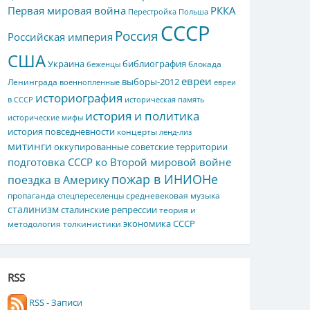
Первая мировая война
РККА
Перестройка
Польша
СССР
Россия
Российская империя
США
Украина
библиография
блокада
беженцы
евреи
выборы-2012
Ленинграда
военнопленные
евреи
историография
в СССР
историческая память
история и политика
исторические мифы
история повседневности
концерты
ленд-лиз
митинги
оккупированные советские территории
подготовка СССР ко Второй мировой войне
пожар в ИНИОНе
поездка в Америку
пропаганда
средневековая музыка
спецпереселенцы
сталинизм
сталинские репрессии
теория и
экономика СССР
методология толкинистики
RSS
RSS - Записи