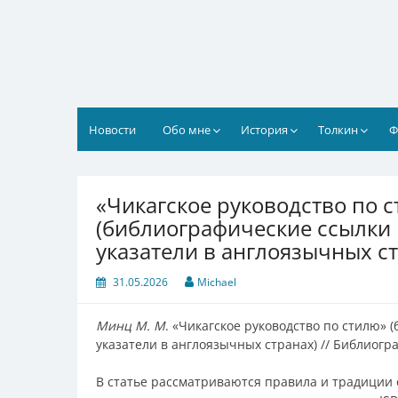
Перейти
к
содержимому
Новости
Обо мне
История
Толкин
Ф
«Чикагское руководство по 
(библиографические ссылки
указатели в англоязычных с
31.05.2026
Michael
Минц М. М
. «Чикагское руководство по стилю»
указатели в англоязычных странах) // Библиогра
В статье рассматриваются правила и традиции