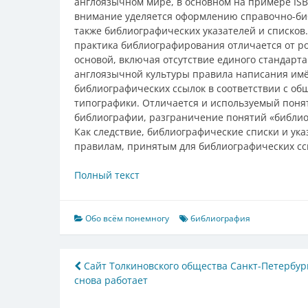
англоязычном мире, в основном на примере ISBD
внимание уделяется оформлению справочно-биб
также библиографических указателей и списков.
практика библиографирования отличается от ро
основой, включая отсутствие единого стандарт
англоязычной культуры правила написания им
библиографических ссылок в соответствии с о
типографики. Отличается и используемый поня
библиографии, разграничение понятий «библио
Как следствие, библиографические списки и ук
правилам, принятым для библиографических ссы
Полный текст
Обо всём понемногу
библиография
Навигация
Сайт Толкиновского общества Санкт-Петербур
снова работает
по